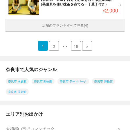
（茶道具を使い抹茶を点てる・干菓子付き）
2,000
¥
店舗のプランをすべて見る(4)
…
1
2
18
＞
奈良市で人気のジャンル
奈良市 水族館
奈良市 動物園
奈良市 テーマパーク
奈良市 博物館
奈良市 美術館
エリア別お出かけ
大和郡山市でロマンチック