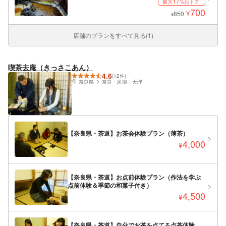
17
最大
%おトク!
700
¥
850
¥
店舗のプランをすべて見る(1)
喫茶去庵（きっさこあん）
4.6
(12件)
奈良県
奈良・斑鳩・天理
【奈良県・茶道】お茶会体験プラン（薄茶）
4,000
¥
【奈良県・茶道】お点前体験プラン（作法を学ぶ
点前体験＆季節の和菓子付き）
4,500
¥
【奈良県・茶道】自分でお茶を点てる点茶体験