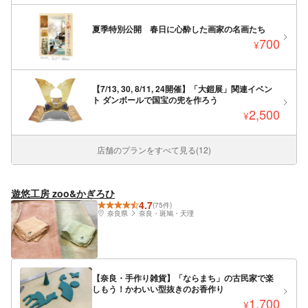
夏季特別公開 春日に心酔した画家の名画たち
700
¥
【7/13, 30, 8/11, 24開催】「大鎧展」関連イベン
ト ダンボールで国宝の兜を作ろう
2,500
¥
店舗のプランをすべて見る(12)
遊悠工房 zoo&かぎろひ
4.7
(75件)
奈良県
奈良・斑鳩・天理
【奈良・手作り雑貨】「ならまち」の古民家で楽
しもう！かわいい型抜きのお香作り
1,700
¥