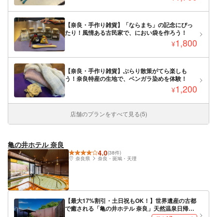
【奈良・手作り雑貨】「ならまち」の記念にぴっ
たり！風情ある古民家で、におい袋を作ろう！
1,800
¥
【奈良・手作り雑貨】ぶらり散策がてら楽しも
う！奈良特産の生地で、ベンガラ染めを体験！
1,200
¥
店舗のプランをすべて見る(5)
亀の井ホテル 奈良
4.0
(38件)
奈良県
奈良・斑鳩・天理
【最大17%割引・土日祝もOK！】世界遺産の古都
で癒される「亀の井ホテル 奈良」天然温泉日帰り
入浴券