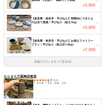
3,900
¥
【奈良県・奈良市・手びねり】時間内にできたも
のは全て焼成！手びねり（粘土1kg）
3,900
¥
【奈良県・奈良市・手びねり】お得なファミリー
プラン！手びねり（粘土計1.8kg）
7,300
¥
店舗のプランをすべて見る(3)
ならまち万葉陶芸教室
4.7
(73件)
奈良県
奈良・斑鳩・天理
【奈良・電動ろくろ】たっぷり3kgの土を使える！