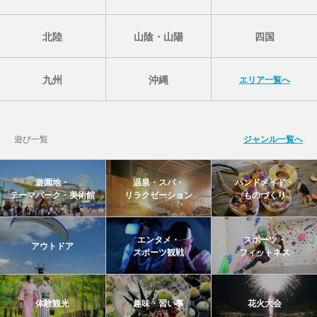
北陸
山陰・山陽
四国
九州
沖縄
エリア一覧へ
遊び一覧
ジャンル一覧へ
遊園地・
温泉・スパ・
ハンドメイド・
テーマパーク・美術館
リラクゼーション
ものづくり
エンタメ・
スポーツ・
アウトドア
スポーツ観戦
フィットネス
体験観光
趣味・習い事
花火大会