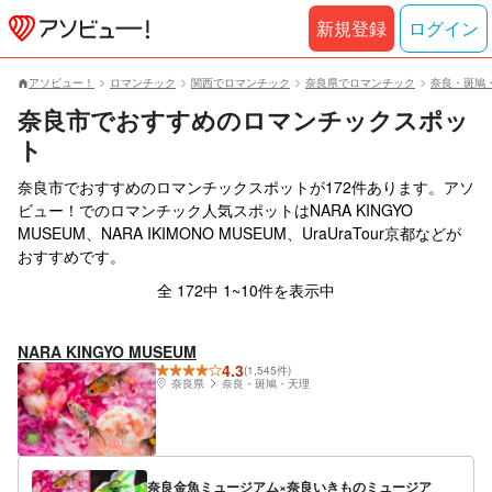
新規登録
ログイン
アソビュー！
ロマンチック
関西でロマンチック
奈良県でロマンチック
奈良・斑鳩
奈良市でおすすめのロマンチックスポッ
ト
奈良市でおすすめのロマンチックスポットが172件あります。アソ
ビュー！でのロマンチック人気スポットはNARA KINGYO
MUSEUM、NARA IKIMONO MUSEUM、UraUraTour京都などが
おすすめです。
全 172中 1~10件を表示中
NARA KINGYO MUSEUM
4.3
(1,545件)
奈良県
奈良・斑鳩・天理
奈良金魚ミュージアム×奈良いきものミュージア