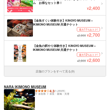
ム お得なセット券！
2,400
¥
【金魚すくい体験付き】KINGYO MUSEUM ×
IKIMONO MUSEUM 共通チケット
11
最大
%おトク!
2,700
¥
2,900
¥
【金魚の餌やり体験付き】KINGYO MUSEUM ×
IKIMONO MUSEUM 共通チケット
12
最大
%おトク!
2,600
¥
2,800
¥
店舗のプランをすべて見る(9)
NARA IKIMONO MUSEUM
4.3
(1,255件)
奈良県
奈良・斑鳩・天理