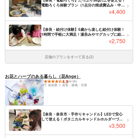
電動ろくろ体験プラン（1点分の焼成費込み・中学
生以上）
4,400
¥
【奈良・絵付け体験】5歳から楽しむ絵付け体験！
1時間で手軽に大満足！湯呑みやマグカップに絵を
描こう！
2,750
¥
店舗のプランをすべて見る(2)
お花とハーブのある暮らし（花Ange）
4.9
(41件)
奈良県
奈良・斑鳩・天理
【奈良・奈良市・手作りキャンドル】LEDで安心
して使える！ボタニカルキャンドルホルダーづく
り
3,500
¥