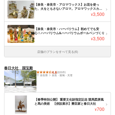
【奈良・奈良市・アロマワックス】お花を使っ
た、火をともさないアロマ。アロマワックスカッ
プ1個制作
3,500
¥
【奈良・奈良市・ハーバリウム】初めてでも安
心！ハーバリウム&ハーバリウムボールペンづくり
3,500
¥
店舗のプランをすべて見る(6)
春日大社 国宝殿
4.6
(220件)
奈良県
奈良・斑鳩・天理
【春季特別公開】 重要文化財指定記念 競馬図屏風
と馬の美術 【併設展示】豊臣家と春日大社
700
¥