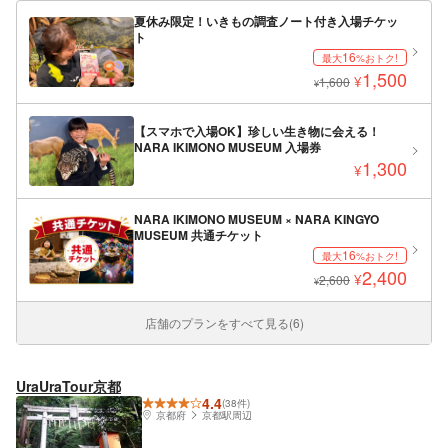
夏休み限定！いきもの調査ノート付き入場チケッ
ト
16
最大
%おトク!
1,500
¥
1,600
¥
【スマホで入場OK】珍しい生き物に会える！
NARA IKIMONO MUSEUM 入場券
1,300
¥
NARA IKIMONO MUSEUM × NARA KINGYO
MUSEUM 共通チケット
16
最大
%おトク!
2,400
¥
2,600
¥
店舗のプランをすべて見る(6)
UraUraTour京都
4.4
(38件)
京都府
京都駅周辺