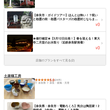
【奈良市・ガイドツアー】ほんとは怖い！？呪い
と怨霊の街・怨霊バスターズの怨霊封じならまち
ツアー
0
¥
★催行確定★【3月12日出発！】春を迎える！東大
寺二月堂のお水取り〈近鉄奈良駅発着〉
0
¥
店舗のプランをすべて見る(2)
土楽猫工房
5.0
(24件)
奈良県
奈良・斑鳩・天理
【奈良県・奈良市・電動ろくろ】気分は陶芸家！2
個焼成 2色使い 電動ろくろ体験