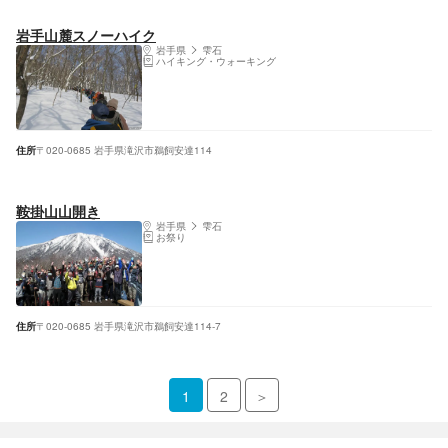
岩手山麓スノーハイク
岩手県
雫石
ハイキング・ウォーキング
住所
〒020-0685 岩手県滝沢市鵜飼安達114
鞍掛山山開き
岩手県
雫石
お祭り
住所
〒020-0685 岩手県滝沢市鵜飼安達114-7
1
2
＞