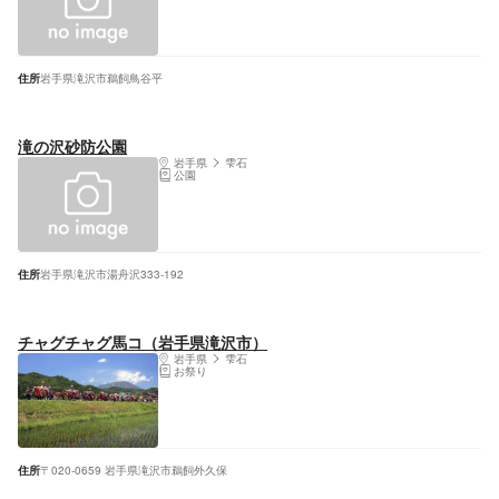
住所
岩手県滝沢市鵜飼鳥谷平
滝の沢砂防公園
岩手県
雫石
公園
住所
岩手県滝沢市湯舟沢333-192
チャグチャグ馬コ（岩手県滝沢市）
岩手県
雫石
お祭り
住所
〒020-0659 岩手県滝沢市鵜飼外久保