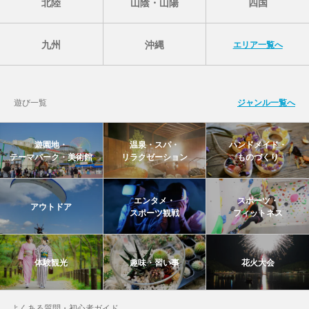
北陸
山陰・山陽
四国
九州
沖縄
エリア一覧へ
遊び一覧
ジャンル一覧へ
遊園地・
温泉・スパ・
ハンドメイド・
テーマパーク・美術館
リラクゼーション
ものづくり
エンタメ・
スポーツ・
アウトドア
スポーツ観戦
フィットネス
体験観光
趣味・習い事
花火大会
よくある質問・初心者ガイド