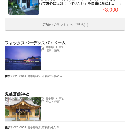
れて無心に没頭！「作りたい」を自由に形にしよ
う！
3,000
¥
店舗のプランをすべて見る(1)
フォックスバーデンスパ・ドーム
岩手県
雫石
日帰り温泉
住所
〒020-0664 岩手県滝沢市鵜飼笹森41-2
鬼越蒼前神社
岩手県
雫石
神社・神宮
住所
〒020-0659 岩手県滝沢市鵜飼外久保