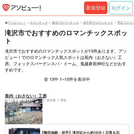
新規登録
ログイン
アソビュー！
ロマンチック
東北でロマンチック
岩手県でロマンチック
雫石でロマ
滝沢市でおすすめのロマンチックスポッ
ト
滝沢市でおすすめのロマンチックスポットが13件あります。アソ
ビュー！でのロマンチック人気スポットは長内（おさない）工
房、フォックスバーデンスパ・ドーム、鬼越蒼前神社などがおす
すめです。
全 13中 1~10件を表示中
長内（おさない）工房
岩手県
雫石
【陶芸体験・岩手】滝沢ICから約15分！日常を忘