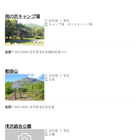
相の沢キャンプ場
岩手県
雫石
キャンプ場・オートキャンプ場
住所
〒020-0685 岩手県滝沢市鵜飼安達114
鞍掛山
岩手県
雫石
山岳
住所
〒200-0600 岩手県滝沢市安達
滝沢総合公園
岩手県
雫石
公園