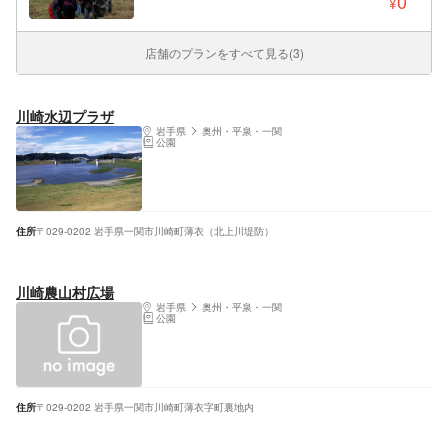
0
¥
店舗のプランをすべて見る(3)
川崎水辺プラザ
岩手県
奥州・平泉・一関
公園
住所
〒029-0202 岩手県一関市川崎町薄衣（北上川堤防）
川崎農山村広場
岩手県
奥州・平泉・一関
公園
住所
〒029-0202 岩手県一関市川崎町薄衣字町裏地内