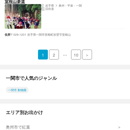
室根山参道
岩手県
奥州・平泉・一関
旧街道
住所
〒029-1201 岩手県一関市室根町折壁字室根山
…
1
2
10
＞
一関市で人気のジャンル
一関市 動物園
エリア別お出かけ
奥州市で紅葉