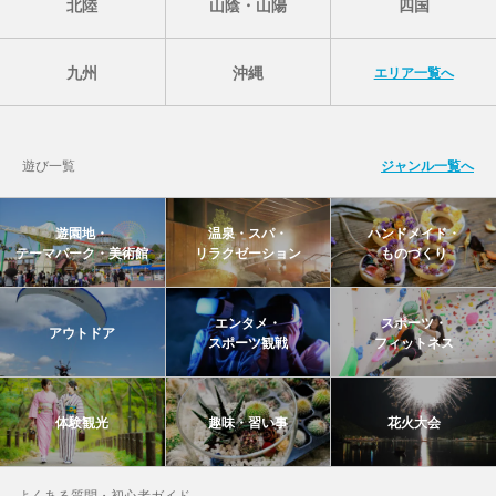
北陸
山陰・山陽
四国
九州
沖縄
エリア一覧へ
遊び一覧
ジャンル一覧へ
遊園地・
温泉・スパ・
ハンドメイド・
テーマパーク・美術館
リラクゼーション
ものづくり
エンタメ・
スポーツ・
アウトドア
スポーツ観戦
フィットネス
体験観光
趣味・習い事
花火大会
よくある質問・初心者ガイド