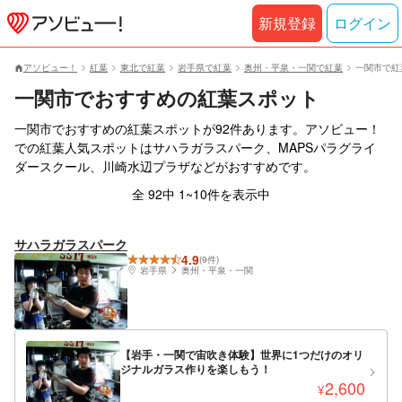
新規登録
ログイン
アソビュー！
紅葉
東北で紅葉
岩手県で紅葉
奥州・平泉・一関で紅葉
一関市で紅
一関市でおすすめの紅葉スポット
一関市でおすすめの紅葉スポットが92件あります。アソビュー！
での紅葉人気スポットはサハラガラスパーク、MAPSパラグライ
ダースクール、川崎水辺プラザなどがおすすめです。
全 92中 1~10件を表示中
サハラガラスパーク
4.9
(9件)
岩手県
奥州・平泉・一関
【岩手・一関で宙吹き体験】世界に1つだけのオリ
ジナルガラス作りを楽しもう！
2,600
¥