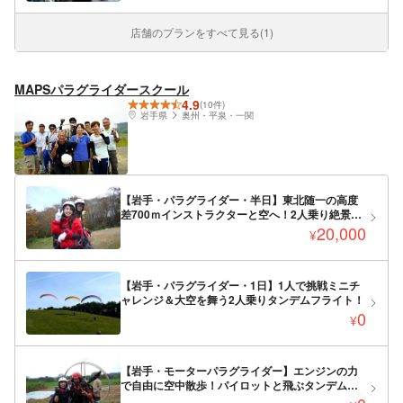
店舗のプランをすべて見る(1)
MAPSパラグライダースクール
4.9
(10件)
岩手県
奥州・平泉・一関
【岩手・パラグライダー・半日】東北随一の高度
差700ｍインストラクターと空へ！2人乗り絶景タ
ンデムフライト 1日１名様限定（同グループ内の
20,000
¥
み２名様まで対応）
【岩手・パラグライダー・1日】1人で挑戦ミニチ
ャレンジ＆大空を舞う2人乗りタンデムフライト！
0
¥
【岩手・モーターパラグライダー】エンジンの力
で自由に空中散歩！パイロットと飛ぶタンデムフ
ライト