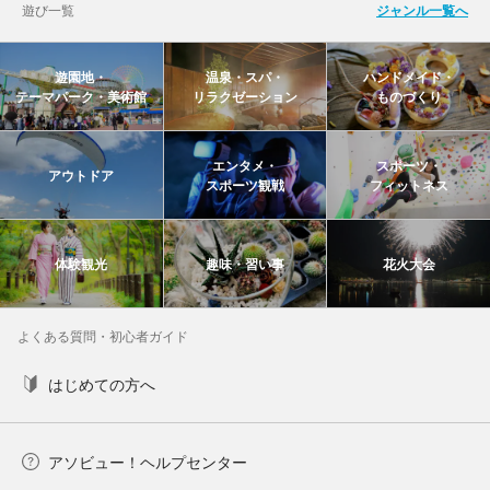
遊び一覧
ジャンル一覧へ
遊園地・
温泉・スパ・
ハンドメイド・
テーマパーク・美術館
リラクゼーション
ものづくり
エンタメ・
スポーツ・
アウトドア
スポーツ観戦
フィットネス
体験観光
趣味・習い事
花火大会
よくある質問・初心者ガイド
はじめての方へ
アソビュー！ヘルプセンター