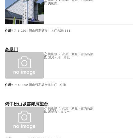
美術館
住所
〒716-0201 岡山県高梁市川上町地頭1834
高梁川
岡山県
高梁・新見・吉備高原
運河・河川景観
住所
〒716-0002 岡山県高梁市津川町 今津
備中松山城雲海展望台
岡山県
高梁・新見・吉備高原
展望台・タワー