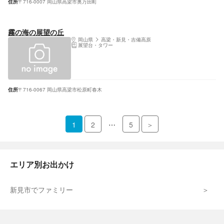
住所
〒716-0007 岡山県高梁市奥万田町
霧の海の展望の丘
岡山県
高梁・新見・吉備高原
展望台・タワー
住所
〒716-0067 岡山県高梁市松原町春木
…
1
2
5
＞
エリア別お出かけ
新見市でファミリー