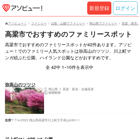
新規登録
ログイン
アソビュー！
ファミリー
山陰・山陽でファミリー
岡山県でファミリー
高梁・新見
高梁市でおすすめのファミリースポット
高梁市でおすすめのファミリースポットが42件あります。アソビ
ュー！でのファミリー人気スポットは弥高山のツツジ、川上町マ
ンガ絵ぶた公園、ハイランド公園などがおすすめです。
全 42中 1~10件を表示中
弥高山のツツジ
岡山県
高梁・新見・吉備高原
植物観察
住所
〒714-2323 岡山県高梁市川上町大字高山4301-1