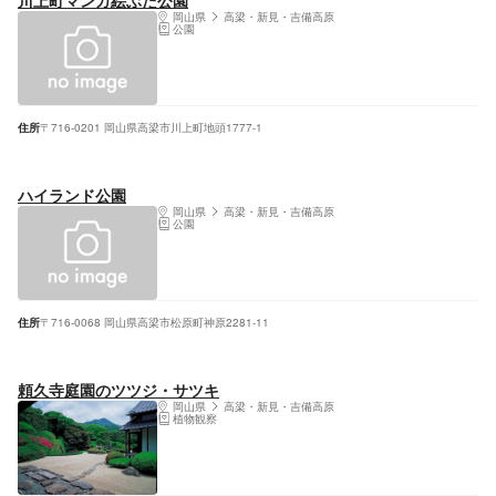
川上町マンガ絵ぶた公園
岡山県
高梁・新見・吉備高原
公園
住所
〒716-0201 岡山県高梁市川上町地頭1777-1
ハイランド公園
岡山県
高梁・新見・吉備高原
公園
住所
〒716-0068 岡山県高梁市松原町神原2281-11
頼久寺庭園のツツジ・サツキ
岡山県
高梁・新見・吉備高原
植物観察