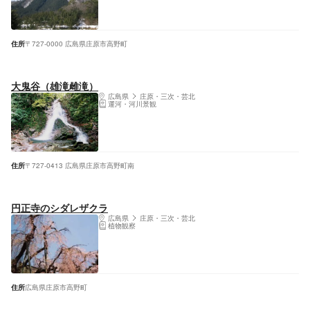
住所
〒727-0000 広島県庄原市高野町
大鬼谷（雄滝雌滝）
広島県
庄原・三次・芸北
運河・河川景観
住所
〒727-0413 広島県庄原市高野町南
円正寺のシダレザクラ
広島県
庄原・三次・芸北
植物観察
住所
広島県庄原市高野町