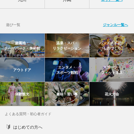
遊び一覧
ジャンル一覧へ
遊園地・
温泉・スパ・
ハンドメイド・
テーマパーク・美術館
リラクゼーション
ものづくり
エンタメ・
スポーツ・
アウトドア
スポーツ観戦
フィットネス
体験観光
趣味・習い事
花火大会
よくある質問・初心者ガイド
はじめての方へ