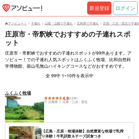
新規登録
ログイン
アソビュー！
子連れ
山陰・山陽で子連れ
広島県で子連れ
庄原・三次・芸北で子連
庄原市・帝釈峡でおすすめの子連れスポ
ット
庄原市・帝釈峡でおすすめの子連れスポットが99件あります。ア
ソビュー！での子連れ人気スポットはふくふく牧場、比和自然科
学博物館、蔀山毛無山ハイキングコースなどがおすすめです。
全 99中 1~10件を表示中
ふくふく牧場
4.9
(12件)
広島県
庄原・三次・芸北
【広島・庄原・牧場体験】自然豊富な牧場で乳搾
り体験！牛乳試飲＆チーズ試食つき