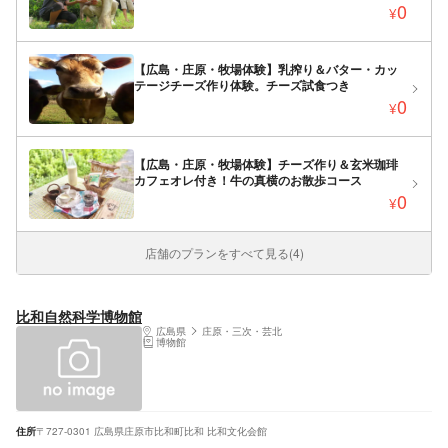
0
¥
【広島・庄原・牧場体験】乳搾り＆バター・カッ
テージチーズ作り体験。チーズ試食つき
0
¥
【広島・庄原・牧場体験】チーズ作り＆玄米珈琲
カフェオレ付き！牛の真横のお散歩コース
0
¥
店舗のプランをすべて見る(4)
比和自然科学博物館
広島県
庄原・三次・芸北
博物館
住所
〒727-0301 広島県庄原市比和町比和 比和文化会館