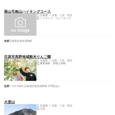
蔀山毛無山ハイキングコース
広島県
庄原・三次・芸北
ハイキング・ウォーキング
住所
広島県庄原市高野町
庄原市高野地域観光りんご園
広島県
庄原・三次・芸北
農業体験・田植え体験
住所
〒727-0423 広島県庄原市高野町下門田ほか
火室山
広島県
庄原・三次・芸北
山岳