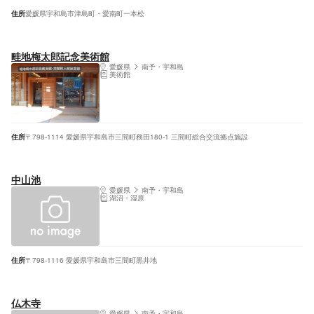
住所
愛媛県宇和島市津島町・愛南町一本松
畦地梅太郎記念美術館
愛媛県
南予・宇和島
美術館
住所
〒798-1114 愛媛県宇和島市三間町務田180-1 三間町総合交流拠点施設
中山池
愛媛県
南予・宇和島
湖沼・湿原
住所
〒798-1116 愛媛県宇和島市三間町黒井地
仏木寺
愛媛県
南予・宇和島