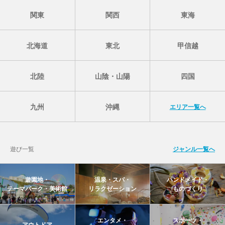
関東
関西
東海
北海道
東北
甲信越
北陸
山陰・山陽
四国
九州
沖縄
エリア一覧へ
遊び一覧
ジャンル一覧へ
遊園地・
温泉・スパ・
ハンドメイド・
テーマパーク・美術館
リラクゼーション
ものづくり
エンタメ・
スポーツ・
アウトドア