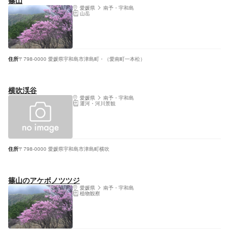
篠山
愛媛県
南予・宇和島
山岳
住所
〒798-0000 愛媛県宇和島市津島町・（愛南町一本松）
横吹渓谷
愛媛県
南予・宇和島
運河・河川景観
住所
〒798-0000 愛媛県宇和島市津島町横吹
篠山のアケボノツツジ
愛媛県
南予・宇和島
植物観察