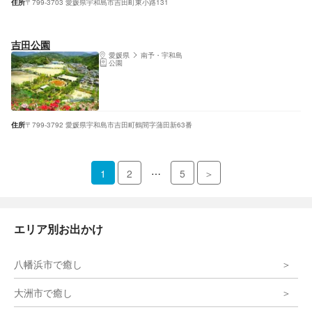
住所
〒799-3703 愛媛県宇和島市吉田町東小路131
吉田公園
愛媛県
南予・宇和島
公園
住所
〒799-3792 愛媛県宇和島市吉田町鶴間字蒲田新63番
…
1
2
5
＞
エリア別お出かけ
八幡浜市で癒し
大洲市で癒し