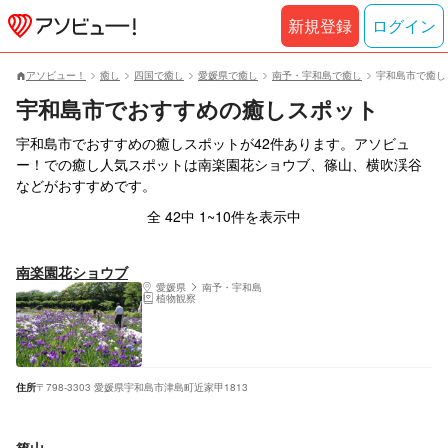
新規登録
ログイン
アソビュー！
癒し
四国で癒し
愛媛県で癒し
南予・宇和島で癒し
宇和島市で癒し
宇和島市でおすすめの癒しスポット
宇和島市でおすすめの癒しスポットが42件あります。アソビュ
ー！での癒し人気スポットは南楽園花ショウブ、篠山、横吹渓谷
などがおすすめです。
全 42中 1~10件を表示中
南楽園花ショウブ
愛媛県
南予・宇和島
植物観察
住所
〒798-3303 愛媛県宇和島市津島町近家甲1813