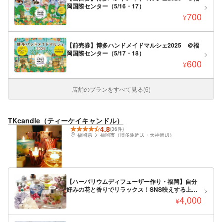
岡国際センター（5/16・17）
700
¥
【前売券】博多ハンドメイドマルシェ2025 ＠福
岡国際センター（5/17・18）
600
¥
店舗のプランをすべて見る(6)
TKcandle（ティーケイキャンドル）
4.8
(36件)
福岡県
福岡市（博多駅周辺・天神周辺）
【ハーバリウムディフューザー作り・福岡】自分
好みの花と香りでリラックス！SNS映えする上品
インテリア！バス停徒歩1分！
4,000
¥