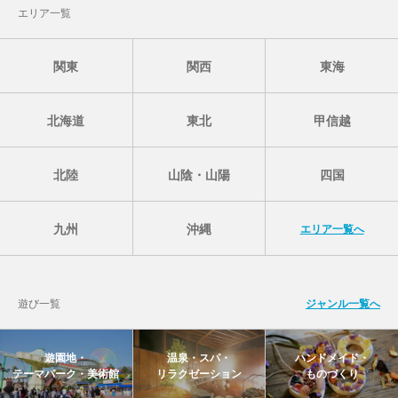
エリア一覧
関東
関西
東海
北海道
東北
甲信越
北陸
山陰・山陽
四国
九州
沖縄
エリア一覧へ
遊び一覧
ジャンル一覧へ
遊園地・
温泉・スパ・
ハンドメイド・
テーマパーク・美術館
リラクゼーション
ものづくり