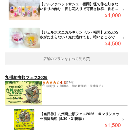
【アルファベットサシェ・福岡】蝋で作る灯さな
い香りの飾り！押し花入りで可愛さ抜群、香るア
ルファベット！
4,000
¥
【ジェルボタニカルキャンドル・福岡】ぷるぷる
さがたまらない！光に透けても、暗いところでも
映える万能キャンドル！
4,500
¥
店舗のプランをすべて見る(7)
九州爬虫類フェス2026
4.3
(67件)
福岡県
福岡市（博多駅周辺・天神周辺）
【当日券】九州爬虫類フェス2026 ＠マリンメッ
セ福岡B館（5/30・31開催）
1,500
¥