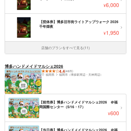
6,000
¥
【団体券】博多旧市街ライトアップウォーク 2026
千年煌夜
1,950
¥
店舗のプランをすべて見る(11)
博多ハンドメイドマルシェ2026
4.4
(48件)
福岡県
福岡市（博多駅周辺・天神周辺）
【前売券】博多ハンドメイドマルシェ2026 ＠福
岡国際センター（5/16・17）
600
¥
【当日券】博多ハンドメイドマルシェ2026 ＠福