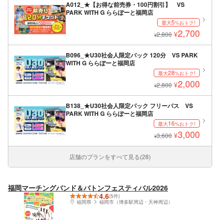
A012_★【お得な前売券・100円割引】 VS
PARK WITH G ららぽーと福岡店
5
最大
%おトク!
2,700
¥
2,800
¥
B096_★U30社会人限定パック 120分 VS PARK
WITH G ららぽーと福岡店
28
最大
%おトク!
2,000
¥
2,800
¥
B138_★U30社会人限定パック フリーパス VS
PARK WITH G ららぽーと福岡店
16
最大
%おトク!
3,000
¥
3,600
¥
店舗のプランをすべて見る(28)
福岡マーチングバンド＆バトンフェスティバル2026
4.6
(5件)
福岡県
福岡市（博多駅周辺・天神周辺）