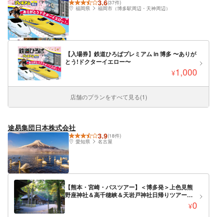
3.6
(37件)
福岡県
福岡市（博多駅周辺・天神周辺）
【入場券】鉄道ひろばプレミアム in 博多 〜ありが
とう!ドクターイエロー〜
1,000
¥
店舗のプランをすべて見る(1)
途易集団日本株式会社
3.9
(18件)
愛知県
名古屋
【熊本・宮崎・バスツアー】＜博多発＞上色見熊
野座神社＆高千穂峡＆天岩戸神社日帰りツアー
（福岡発）
0
¥