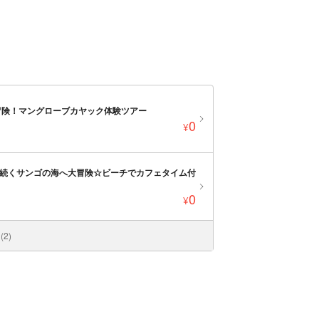
冒険！マングローブカヤック体験ツアー
0
¥
ら続くサンゴの海へ大冒険☆ビーチでカフェタイム付
0
¥
2)