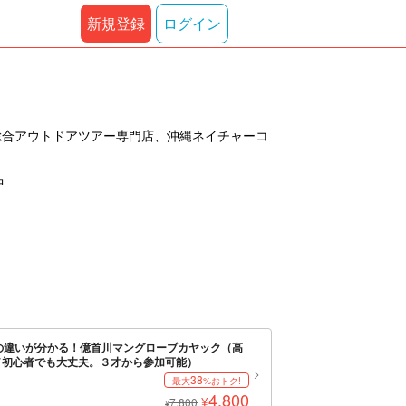
新規登録
ログイン
総合アウトドアツアー専門店、沖縄ネイチャーコ
中
の違いが分かる！億首川マングローブカヤック（高
／初心者でも大丈夫。３才から参加可能）
38
最大
%おトク!
4,800
¥
7,800
¥