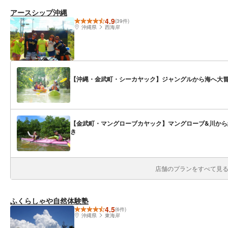
アースシップ沖縄
4.9
(39件)
沖縄県
西海岸
【沖縄・金武町・シーカヤック】ジャングルから海へ大
【金武町・マングローブカヤック】マングローブ&川か
き
店舗のプランをすべて見る(
ふくらしゃや自然体験塾
4.5
(6件)
沖縄県
東海岸