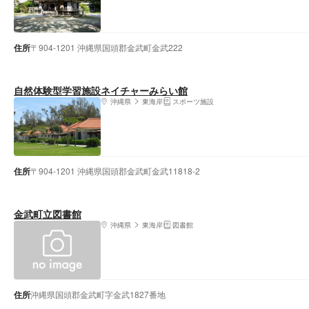
住所
〒904-1201 沖縄県国頭郡金武町金武222
自然体験型学習施設ネイチャーみらい館
沖縄県
東海岸
スポーツ施設
住所
〒904-1201 沖縄県国頭郡金武町金武11818-2
金武町立図書館
沖縄県
東海岸
図書館
住所
沖縄県国頭郡金武町字金武1827番地