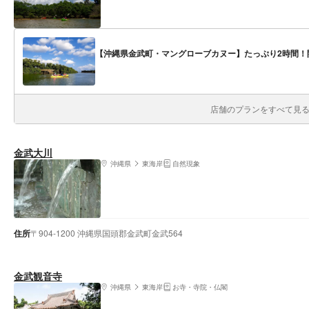
【沖縄県金武町・マングローブカヌー】たっぷり2時間！
店舗のプランをすべて見る(
金武大川
沖縄県
東海岸
自然現象
住所
〒904-1200 沖縄県国頭郡金武町金武564
金武観音寺
沖縄県
東海岸
お寺・寺院・仏閣