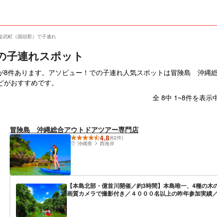
金武町（国頭郡）で子連れ
の子連れスポット
が8件あります。アソビュー！での子連れ人気スポットは冒険島 沖縄
どがおすすめです。
全 8中 1~8件を表示
冒険島 沖縄総合アウトドアツアー専門店
4.8
(62件)
沖縄県
西海岸
【本島北部・億首川開催／約3時間】本島唯一、4種の木
画質カメラで撮影付き／４０００名以上の昨年参加実績