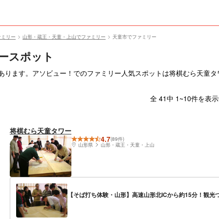
ァミリー
山形・蔵王・天童・上山でファミリー
天童市でファミリー
ースポット
件あります。アソビュー！でのファミリー人気スポットは将棋むら天童タ
全 41中 1~10件を表
将棋むら天童タワー
4.7
(89件)
山形県
山形・蔵王・天童・上山
【そば打ち体験・山形】高速山形北ICから約15分！観