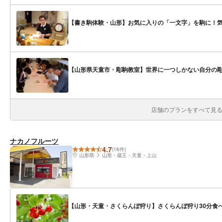
【書き駒体験・山形】お気に入りの「一文字」を駒に！
【山形県天童市・彫駒教室】世界に一つしかない自分の
店舗のプランをすべて見る(
ナカノフルーツ
4.7
(16件)
山形県
山形・蔵王・天童・上山
【山形・天童・さくらんぼ狩り】さくらんぼ狩り30分食べ