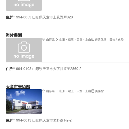
住所
〒994-0053 山形県天童市上萩野戸820
海鉾農園
山形県
山形・蔵王・天童・上山
農業体験・田植え体験
住所
〒994-0103 山形県天童市大字川原子2860-2
天童市美術館
山形県
山形・蔵王・天童・上山
美術館
住所
〒994-0013 山形県天童市老野森1-2-2