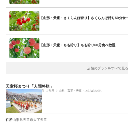
【山形・天童・さくらんぼ狩り】さくらんぼ狩り60分食
【山形・天童・もも狩り】もも狩り60分食べ放題
店舗のプランをすべて見る(
天童桜まつり「人間将棋」
山形県
山形・蔵王・天童・上山
お祭り
住所
山形県天童市大字天童