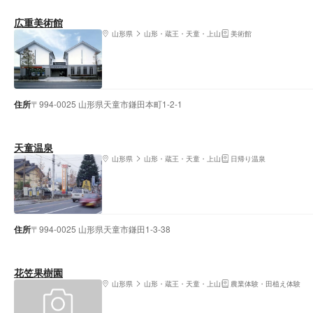
広重美術館
山形県
山形・蔵王・天童・上山
美術館
住所
〒994-0025 山形県天童市鎌田本町1-2-1
天童温泉
山形県
山形・蔵王・天童・上山
日帰り温泉
住所
〒994-0025 山形県天童市鎌田1-3-38
花笠果樹園
山形県
山形・蔵王・天童・上山
農業体験・田植え体験