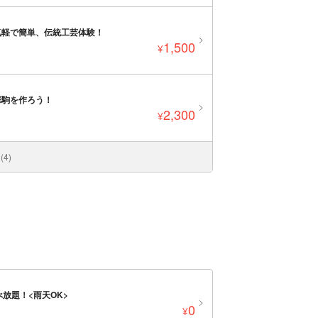
気軽で簡単、伝統工芸体験！
1,500
¥
彫駒を作ろう！
2,300
¥
4)
放題！<雨天OK>
0
¥