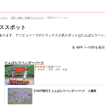
ラックス
沼田・老神・尾瀬でリラックス
沼田市でリラックス
ススポット
件あります。アソビュー！でのリラックス人気スポットはたんばらラベン
全 48中 1~10件を表
たんばらラベンダーパーク
4.2
(415件)
群馬県
沼田・老神・尾瀬
【100円割引】たんばらラベンダーパーク 入園券