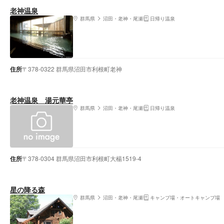
老神温泉
群馬県
沼田・老神・尾瀬
日帰り温泉
住所
〒378-0322 群馬県沼田市利根町老神
老神温泉 湯元華亭
群馬県
沼田・老神・尾瀬
日帰り温泉
住所
〒378-0304 群馬県沼田市利根町大楊1519-4
星の降る森
群馬県
沼田・老神・尾瀬
キャンプ場・オートキャンプ場