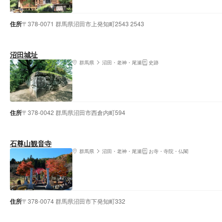
住所
〒378-0071 群馬県沼田市上発知町2543 2543
沼田城址
群馬県
沼田・老神・尾瀬
史跡
住所
〒378-0042 群馬県沼田市西倉内町594
石尊山観音寺
群馬県
沼田・老神・尾瀬
お寺・寺院・仏閣
住所
〒378-0074 群馬県沼田市下発知町332