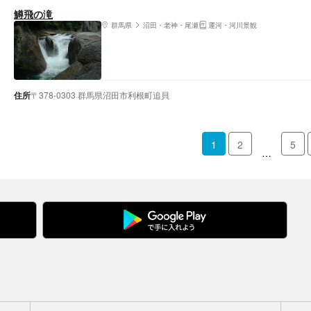
鱒飛の滝
群馬県
沼田・老神・尾瀬
運河・河川景観
住所
〒378-0303 群馬県沼田市利根町追貝
1
2
5
…