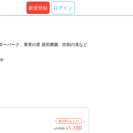
新規登録
ログイン
ダーパーク、果実の里 原田農園、吹割の滝など
示中
8
最大
%おトク!
1,100
¥
1,200
¥