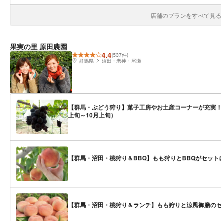
店舗のプランをすべて見る(
果実の里 原田農園
4.4
(537件)
群馬県
沼田・老神・尾瀬
【群馬・ぶどう狩り】菓子工房やお土産コーナーが充実！
上旬～10月上旬）
【群馬・沼田・桃狩り＆BBQ】もも狩りとBBQがセッ
【群馬・沼田・桃狩り＆ランチ】もも狩りと涼風御膳の