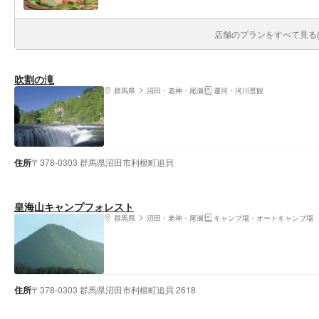
店舗のプランをすべて見る(1
吹割の滝
群馬県
沼田・老神・尾瀬
運河・河川景観
住所
〒378-0303 群馬県沼田市利根町追貝
皇海山キャンプフォレスト
群馬県
沼田・老神・尾瀬
キャンプ場・オートキャンプ場
住所
〒378-0303 群馬県沼田市利根町追貝 2618