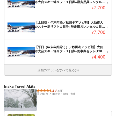
市大台スキー場リフト１日券+滑走用具レンタル１
日セット券
7,700
¥
【土日祝・年末年始／秋田冬アソビ割】大仙市大
台スキー場リフト１日券+滑走用具レンタル１日セ
ット券
7,700
¥
【平日（年末年始除く）／秋田冬アソビ割】大仙
市大台スキー場リフト１日券+食事券セット(1200
円分）
4,400
¥
店舗のプランをすべて見る(6)
Inaka Travel Akita
4.8
(5件)
秋田県
田沢湖・角館・大曲