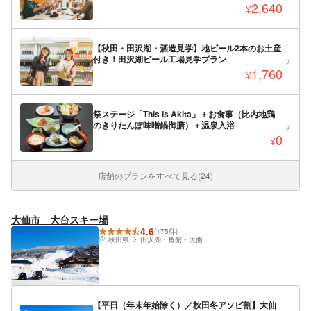
2,640
¥
【秋田・田沢湖・酒造見学】地ビール2本のお土産
付き！田沢湖ビール工場見学プラン
1,760
¥
祭ステージ「This is Akita」＋お食事（比内地鶏
のきりたんぽ味噌鍋御膳）＋温泉入浴
0
¥
店舗のプランをすべて見る(24)
大仙市 大台スキー場
4.6
(175件)
秋田県
田沢湖・角館・大曲
【平日（年末年始除く）／秋田冬アソビ割】大仙