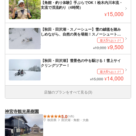
【角館・釣り体験】手ぶらでOK！桧木内川本流・
支流で渓流釣り（4時間）
15,000
¥
【秋田・田沢湖・スノーシュー】雪の絨毯を踏み
しめながら、自然の美を堪能！スノーシュートレ
ッキングで雪の世界を楽しもう！
5
最大
%おトク!
9,500
¥
10,000
¥
【秋田・田沢湖】雪景色の中を駆ける！雪上サイ
クリングツアー！
6
最大
%おトク!
14,000
¥
15,000
¥
店舗のプランをすべて見る(3)
神宮寺観光果樹園
5.0
(1件)
秋田県
田沢湖・角館・大曲