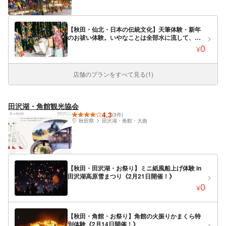
【秋田・仙北・日本の伝統文化】天筆体験・新年
のお祓い体験。いやなことは全部水に流して、新
年の願いを5色の天筆に書いてみよう！ニテコサイ
0
¥
ダー付き
店舗のプランをすべて見る(1)
田沢湖・角館観光協会
4.3
(3件)
秋田県
田沢湖・角館・大曲
【秋田・田沢湖・お祭り】ミニ紙風船上げ体験 in
田沢湖高原雪まつり《2月21日開催！》
0
¥
【秋田・角館・お祭り】角館の火振りかまくら特
別体験《2月14日開催！》