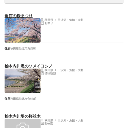
角館の桜まつり
秋田県
田沢湖・角館・大曲
お祭り
住所
秋田県仙北市角館町
桧木内川堤のソメイヨシノ
秋田県
田沢湖・角館・大曲
植物観察
住所
秋田県仙北市角館町
桧木内川堤の桜並木
秋田県
田沢湖・角館・大曲
動物園