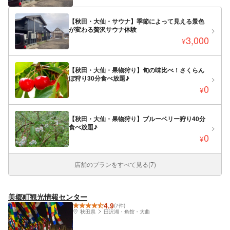
【秋田・大仙・サウナ】季節によって見える景色
が変わる贅沢サウナ体験
3,000
¥
【秋田・大仙・果物狩り】旬の味比べ！さくらん
ぼ狩り30分食べ放題♪
0
¥
【秋田・大仙・果物狩り】ブルーベリー狩り40分
食べ放題♪
0
¥
店舗のプランをすべて見る(7)
美郷町観光情報センター
4.9
(7件)
秋田県
田沢湖・角館・大曲