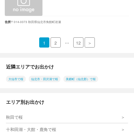
住所
〒014-0373 秋田県仙北市角館町岩瀬
…
1
2
12
＞
近隣エリアでお出かけ
大仙市で桜
仙北市・田沢湖で桜
美郷町（仙北郡）で桜
エリア別お出かけ
秋田で桜
十和田湖・大館・鹿角で桜