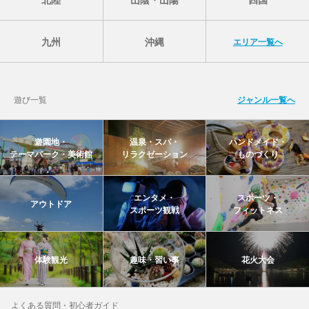
九州
沖縄
エリア一覧へ
遊び一覧
ジャンル一覧へ
遊園地・
温泉・スパ・
ハンドメイド・
テーマパーク・美術館
リラクゼーション
ものづくり
エンタメ・
スポーツ・
アウトドア
スポーツ観戦
フィットネス
体験観光
趣味・習い事
花火大会
よくある質問・初心者ガイド