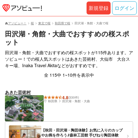
新規登録
ログイン
アソビュー！
桜
東北で桜
秋田県で桜
田沢湖・角館・大曲で桜
田沢湖・角館・大曲でおすすめの桜スポ
ット
田沢湖・角館・大曲でおすすめの桜スポットが115件あります。ア
ソビュー！での桜人気スポットはあきた芸術村、大仙市 大台ス
キー場、Inaka Travel Akitaなどがおすすめです。
全 115中 1~10件を表示中
あきた芸術村
4.8
(330件)
秋田県
田沢湖・角館・大曲
【秋田・田沢湖・陶芸体験】お気に入りのカップ
やお椀を作ろう♪森林工芸館 手びねり陶芸体験