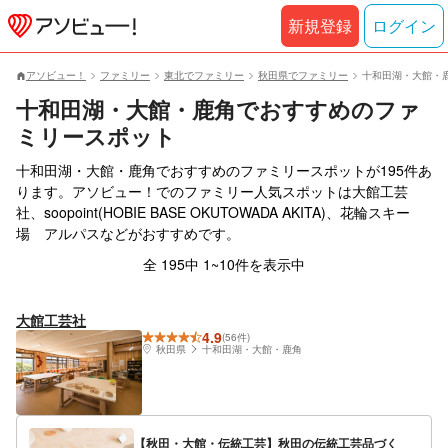
新規登録
ログイン
アソビュー！
ファミリー
東北でファミリー
秋田県でファミリー
十和田湖・大館・
十和田湖・大館・鹿角でおすすめのファ
ミリースポット
十和田湖・大館・鹿角でおすすめのファミリースポットが195件あ
ります。アソビュー！でのファミリー人気スポットは大館工芸
社、soopoint(HOBIE BASE OKUTOWADA AKITA)、花輪スキー
場 アルパスなどがおすすめです。
全 195中 1~10件を表示中
大館工芸社
4.9
(56件)
秋田県
十和田湖・大館・鹿角
【秋田・大館・伝統工芸】秋田の伝統工芸品づく