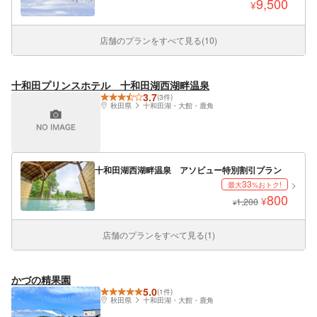
9,500
¥
店舗のプランをすべて見る(10)
十和田プリンスホテル 十和田湖西湖畔温泉
3.7
(3件)
秋田県
十和田湖・大館・鹿角
十和田湖西湖畔温泉 アソビュー特別割引プラン
33
最大
%おトク!
800
¥
1,200
¥
店舗のプランをすべて見る(1)
かづの精果園
5.0
(1件)
秋田県
十和田湖・大館・鹿角