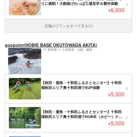
りに挑戦！大館曲げわっぱ工場見学＆製作体験
6,600
¥
店舗のプランをすべて見る(1)
soopoint(HOBIE BASE OKUTOWADA AKITA)
秋田県
十和田湖・大館・鹿角
【秋田・鹿角・十和田ふるさとセンター】十和田
湖秋田エリア奥十和田湖でSUP体験
5,000
¥
【秋田・鹿角・十和田ふるさとセンター】十和田
湖秋田エリア奥十和田湖でHOBIE（ホビー）クル
ージング 1人乗り ６０分
5,000
¥