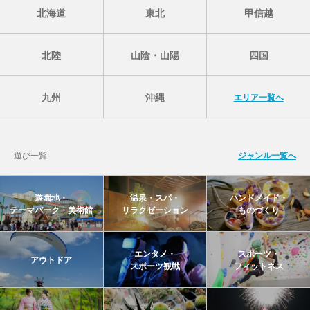
北海道
東北
甲信越
北陸
山陰・山陽
四国
九州
沖縄
エリア一覧へ
遊び一覧
ジャンル一覧へ
遊園地・
温泉・スパ・
ハンドメイド・
テーマパーク・美術館
リラクゼーション
ものづくり
エンタメ・
スポーツ・
アウトドア
スポーツ観戦
フィットネス