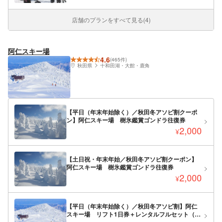
店舗のプランをすべて見る(4)
阿仁スキー場
4.6
(465件)
秋田県
十和田湖・大館・鹿角
【平日（年末年始除く）／秋田冬アソビ割クーポ
ン】阿仁スキー場 樹氷鑑賞ゴンドラ往復券
2,000
¥
【土日祝・年末年始／秋田冬アソビ割クーポン】
阿仁スキー場 樹氷鑑賞ゴンドラ往復券
2,000
¥
【平日（年末年始除く）／秋田冬アソビ割】阿仁
スキー場 リフト1日券＋レンタルフルセット（ウ
エア込み）