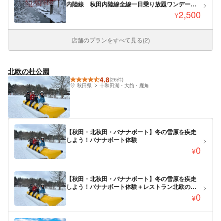
内陸線 秋田内陸線全線一日乗り放題ワンデーパ
ス
2,500
¥
店舗のプランをすべて見る(2)
北欧の杜公園
4.8
(26件)
秋田県
十和田湖・大館・鹿角
【秋田・北秋田・バナナボート】冬の雪原を疾走
しよう！バナナボート体験
0
¥
【秋田・北秋田・バナナボート】冬の雪原を疾走
しよう！バナナボート体験＋レストラン北欧の選
べるランチセット（1000円相当）付きプラン
0
¥