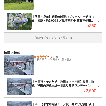
【秋田・鹿角】時間無制限のブルーベリー狩り＜
食べ放題＞約2,000本／栽培期間中 農薬不使用【7
月中旬～8月上旬頃】
350
¥
店舗のプランをすべて見る(1)
秋田内陸線
4.8
(32件)
秋田県
十和田湖・大館・鹿角
【土日祝・年末年始／秋田冬アソビ割】秋田内陸
線 秋田内陸線全線一日乗り放題ワンデーパス
2,500
¥
【平日（年末年始除く）／秋田冬アソビ割】秋田