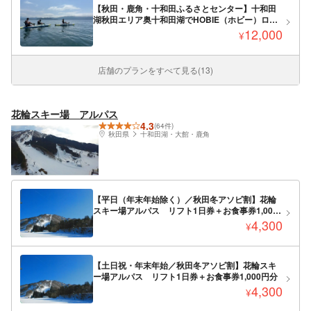
【秋田・鹿角・十和田ふるさとセンター】十和田
湖秋田エリア奥十和田湖でHOBIE（ホビー）ロン
グクルージング 2人乗り
12,000
¥
店舗のプランをすべて見る(13)
花輪スキー場 アルパス
4.3
(64件)
秋田県
十和田湖・大館・鹿角
【平日（年末年始除く）／秋田冬アソビ割】花輪
スキー場アルパス リフト1日券＋お食事券1,000
円分
4,300
¥
【土日祝・年末年始／秋田冬アソビ割】花輪スキ
ー場アルパス リフト1日券＋お食事券1,000円分
4,300
¥