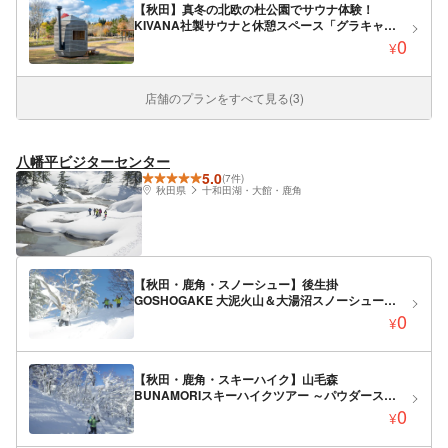
【秋田】真冬の北欧の杜公園でサウナ体験！
KIVANA社製サウナと休憩スペース「グラキャ
ン」がセット！
0
¥
店舗のプランをすべて見る(3)
八幡平ビジターセンター
5.0
(7件)
秋田県
十和田湖・大館・鹿角
【秋田・鹿角・スノーシュー】後生掛
GOSHOGAKE 大泥火山＆大湯沼スノーシューツ
アー ～おどろきの景色 真冬の噴気地帯を歩く～
0
¥
【秋田・鹿角・スキーハイク】山毛森
BUNAMORIスキーハイクツアー ～パウダースノ
ーのブナ林をめぐる～
0
¥