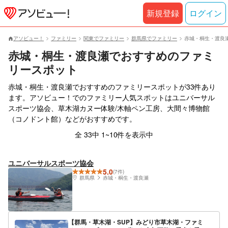
新規登録
ログイン
アソビュー！
ファミリー
関東でファミリー
群馬県でファミリー
赤城・桐生・渡良
赤城・桐生・渡良瀬でおすすめのファミ
リースポット
赤城・桐生・渡良瀬でおすすめのファミリースポットが33件あり
ます。アソビュー！でのファミリー人気スポットはユニバーサル
スポーツ協会、草木湖カヌー体験/木軸ペン工房、大間々博物館
（コノドント館）などがおすすめです。
全 33中 1~10件を表示中
ユニバーサルスポーツ協会
5.0
(7件)
群馬県
赤城・桐生・渡良瀬
【群馬・草木湖・SUP】みどり市草木湖・ファミ