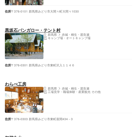
住所
〒376-0101 群馬県みどり市大間々町大間々1030
黒坂石バンガロー・テント村
群馬県
赤城・桐生・渡良瀬
キャンプ場・オートキャンプ場
住所
〒376-0301 群馬県みどり市東町沢入１１４６
わらべ工房
群馬県
赤城・桐生・渡良瀬
工場見学・職場体験・産業観光 その他
住所
〒376-0303 群馬県みどり市東町座間434－3