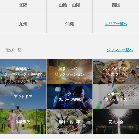
北陸
山陰・山陽
四国
九州
沖縄
エリア一覧へ
遊び一覧
ジャンル一覧へ
遊園地・
温泉・スパ・
ハンドメイド・
テーマパーク・美術館
リラクゼーション
ものづくり
エンタメ・
スポーツ・
アウトドア
スポーツ観戦
フィットネス
体験観光
趣味・習い事
花火大会