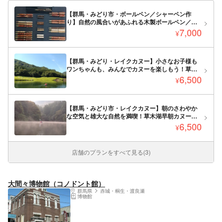
【群馬・みどり市・ボールペン／シャーペン作
り】自然の風合いがあふれる木製ボールペン／シ
ャーペンを作ろう！
7,000
¥
【群馬・みどり・レイクカヌー】小さなお子様も
ワンちゃんも、みんなでカヌーを楽しもう！草木
湖半日カヌーツアー★写真データ送付可
6,500
¥
【群馬・みどり市・レイクカヌー】朝のさわやか
な空気と雄大な自然を満喫！草木湖早朝カヌーツ
アー★写真データ送付可
6,500
¥
店舗のプランをすべて見る(3)
大間々博物館（コノドント館）
群馬県
赤城・桐生・渡良瀬
博物館