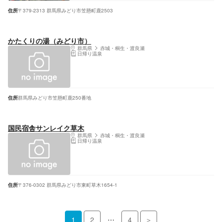
住所
〒379-2313 群馬県みどり市笠懸町鹿2503
かたくりの湯（みどり市）
群馬県
赤城・桐生・渡良瀬
日帰り温泉
住所
群馬県みどり市笠懸町鹿250番地
国民宿舎サンレイク草木
群馬県
赤城・桐生・渡良瀬
日帰り温泉
住所
〒376-0302 群馬県みどり市東町草木1654-1
…
1
2
4
＞