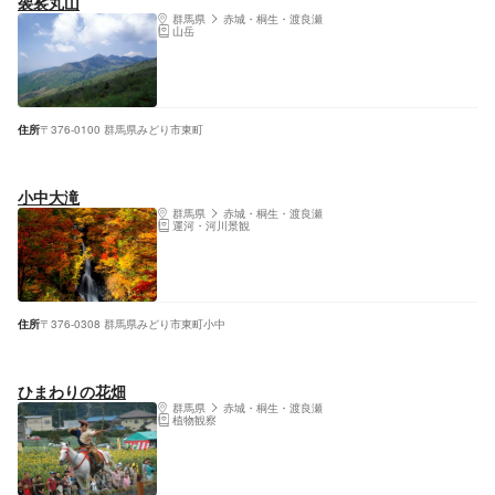
袈裟丸山
群馬県
赤城・桐生・渡良瀬
山岳
住所
〒376-0100 群馬県みどり市東町
小中大滝
群馬県
赤城・桐生・渡良瀬
運河・河川景観
住所
〒376-0308 群馬県みどり市東町小中
ひまわりの花畑
群馬県
赤城・桐生・渡良瀬
植物観察