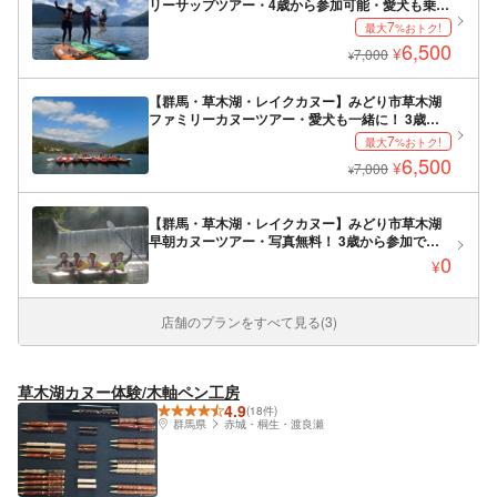
リーサップツアー・4歳から参加可能・愛犬も乗れ
る！写真はデータで無料！
7
最大
%おトク!
6,500
¥
7,000
¥
【群馬・草木湖・レイクカヌー】みどり市草木湖
ファミリーカヌーツアー・愛犬も一緒に！ 3歳か
ら参加可能！・写真はデータで無料！
7
最大
%おトク!
6,500
¥
7,000
¥
【群馬・草木湖・レイクカヌー】みどり市草木湖
早朝カヌーツアー・写真無料！ 3歳から参加でき
るカヌーツアー・写真をデータでお送りします！
0
¥
店舗のプランをすべて見る(3)
草木湖カヌー体験/木軸ペン工房
4.9
(18件)
群馬県
赤城・桐生・渡良瀬