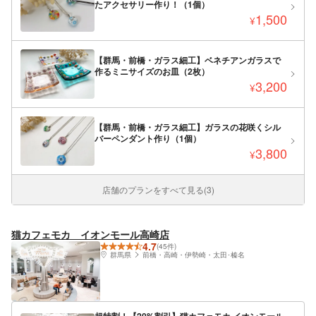
たアクセサリー作り！（1個）
1,500
¥
【群馬・前橋・ガラス細工】ベネチアンガラスで
作るミニサイズのお皿（2枚）
3,200
¥
【群馬・前橋・ガラス細工】ガラスの花咲くシル
バーペンダント作り（1個）
3,800
¥
店舗のプランをすべて見る(3)
猫カフェモカ イオンモール高崎店
4.7
(45件)
群馬県
前橋・高崎・伊勢崎・太田･榛名