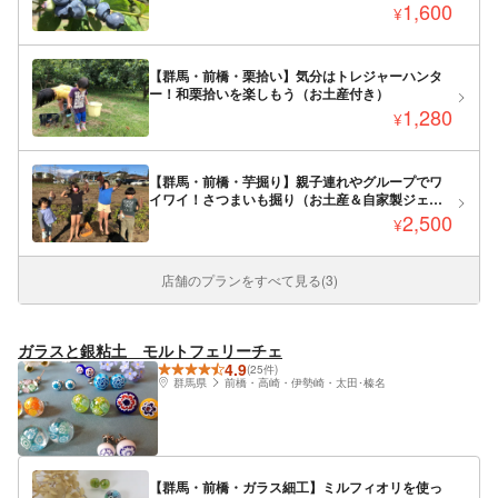
1,600
¥
【群馬・前橋・栗拾い】気分はトレジャーハンタ
ー！和栗拾いを楽しもう（お土産付き）
1,280
¥
【群馬・前橋・芋掘り】親子連れやグループでワ
イワイ！さつまいも掘り（お土産＆自家製ジェラ
ートつき）
2,500
¥
店舗のプランをすべて見る(3)
ガラスと銀粘土 モルトフェリーチェ
4.9
(25件)
群馬県
前橋・高崎・伊勢崎・太田･榛名
【群馬・前橋・ガラス細工】ミルフィオリを使っ