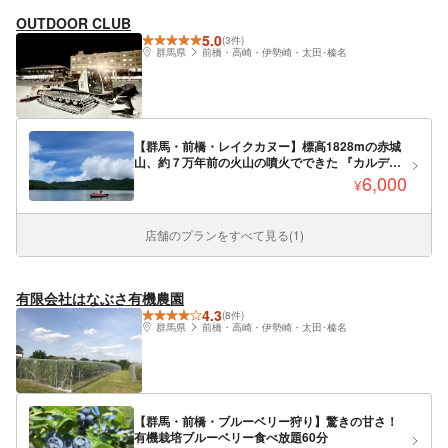
OUTDOOR CLUB
5.0
(3件)
群馬県
前橋・高崎・伊勢崎・太田･榛名
【群馬・前橋・レイクカヌー】標高1828mの赤城
山、約７万年前の火山の噴火でできた 『カルデラ
湖』 原生林に囲まれた天空の赤城大沼 都心から
6,000
¥
アクセスも良好！！ 天空のカヌーツアーに参加し
てみませんか!
店舗のプランをすべて見る(1)
有限会社はなぶさ有機農園
4.3
(8件)
群馬県
前橋・高崎・伊勢崎・太田･榛名
【群馬・前橋・ブルーベリー狩り】驚きの甘さ！
有機栽培ブルーベリー食べ放題60分