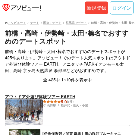
新規登録
ログイン
アソビュー！
デート
関東でデート
群馬県でデート
前橋・高崎・伊勢崎・太田･榛
前橋・高崎・伊勢崎・太田･榛名でおすす
めのデートスポット
前橋・高崎・伊勢崎・太田･榛名でおすすめのデートスポットが
425件あります。アソビュー！でのデート人気スポットはアウトド
ア外遊び体験ツアー EARTH、アニタッチPARKイオンモール太
田、高崎 京ヶ島天然温泉 湯都里などがおすすめです。
全 425中 1~10件を表示中
アウトドア外遊び体験ツアー EARTH
5.0
(5件)
長野県
軽井沢・佐久・小諸
【伊香保近郊／関東 群馬】青の渓谷ブルーキャニ