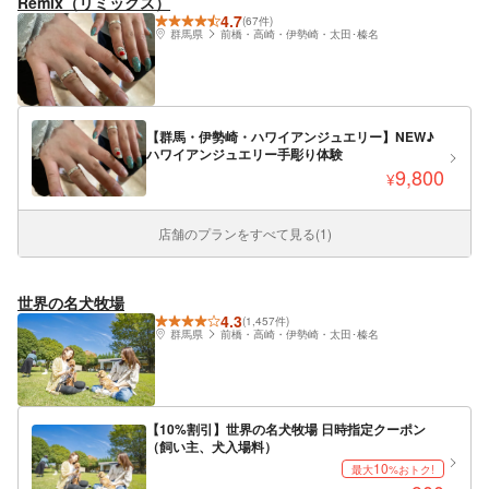
Remix（リミックス）
4.7
(67件)
群馬県
前橋・高崎・伊勢崎・太田･榛名
【群馬・伊勢崎・ハワイアンジュエリー】NEW♪
ハワイアンジュエリー手彫り体験
9,800
¥
店舗のプランをすべて見る(1)
世界の名犬牧場
4.3
(1,457件)
群馬県
前橋・高崎・伊勢崎・太田･榛名
【10%割引】世界の名犬牧場 日時指定クーポン
（飼い主、犬入場料）
10
最大
%おトク!