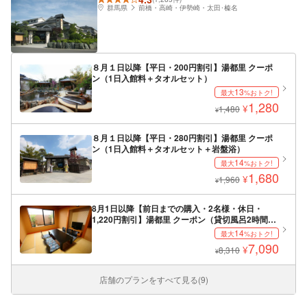
群馬県
前橋・高崎・伊勢崎・太田･榛名
８月１日以降【平日・200円割引】湯都里 クーポ
ン（1日入館料＋タオルセット）
13
最大
%おトク!
1,280
¥
1,480
¥
８月１日以降【平日・280円割引】湯都里 クーポ
ン（1日入館料＋タオルセット＋岩盤浴）
14
最大
%おトク!
1,680
¥
1,960
¥
8月1日以降【前日までの購入・2名様・休日・
1,220円割引】湯都里 クーポン（貸切風呂2時間）
※要予約
14
最大
%おトク!
7,090
¥
8,310
¥
店舗のプランをすべて見る(9)