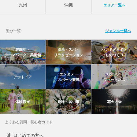
九州
沖縄
エリア一覧へ
遊び一覧
ジャンル一覧へ
遊園地・
温泉・スパ・
ハンドメイド・
テーマパーク・美術館
リラクゼーション
ものづくり
エンタメ・
スポーツ・
アウトドア
スポーツ観戦
フィットネス
体験観光
趣味・習い事
花火大会
よくある質問・初心者ガイド
はじめての方へ