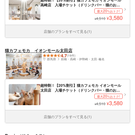
超特割！【20%割引】猫カフェモカ イオンモール
高崎店 入場チケット（ドリンクバー・猫のおや
つ）
20
最大
%おトク!
3,580
¥
4,510
¥
店舗のプランをすべて見る(1)
猫カフェモカ イオンモール太田店
4.7
(19件)
群馬県
前橋・高崎・伊勢崎・太田･榛名
超特割！【20%割引】猫カフェモカ イオンモール
太田店 入場チケット（ドリンクバー・猫のおや
つ）
20
最大
%おトク!
3,580
¥
4,510
¥
店舗のプランをすべて見る(1)