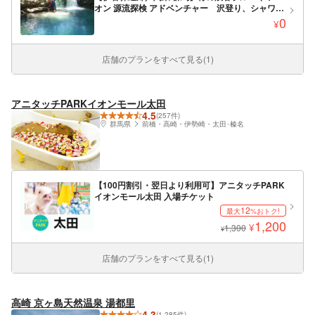
オン 源流探検 アドベンチャー 沢登り、シャワー
クライミング系川遊び キャニオニング要素もあ
0
¥
り
店舗のプランをすべて見る(1)
アニタッチPARKイオンモール太田
4.5
(257件)
群馬県
前橋・高崎・伊勢崎・太田･榛名
【100円割引・翌日より利用可】アニタッチPARK
イオンモール太田 入場チケット
12
最大
%おトク!
1,200
¥
1,300
¥
店舗のプランをすべて見る(1)
高崎 京ヶ島天然温泉 湯都里
4.3
(1,285件)