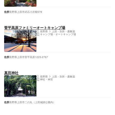
住所
長野県上田市武石小沢根578
菅平高原ファミリーオートキャンプ場
長野県
上田・別所・鹿教湯
キャンプ場・オートキャンプ場
住所
長野県上田市菅平高原1223-2767
真田神社
長野県
上田・別所・鹿教湯
神社・神宮
住所
長野県上田市二の丸（上田城跡公園内）