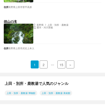
住所
長野県上田市菅平高原
焼山の滝
長野県
上田・別所・鹿教湯
運河・河川景観
住所
長野県上田市武石上本入
…
1
2
15
＞
上田・別所・鹿教湯で人気のジャンル
上田・別所・鹿教湯 博物館
上田・別所・鹿教湯 美術館