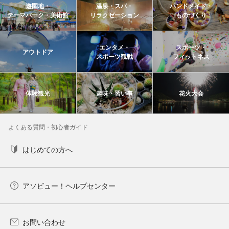
遊園地・
温泉・スパ・
ハンドメイド・
テーマパーク・美術館
リラクゼーション
ものづくり
エンタメ・
スポーツ・
アウトドア
スポーツ観戦
フィットネス
体験観光
趣味・習い事
花火大会
よくある質問・初心者ガイド
はじめての方へ
アソビュー！ヘルプセンター
お問い合わせ