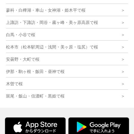
蓼科・白樺湖・車山・女神湖・姫木平で桜
上諏訪・下諏訪・岡谷・霧ヶ峰・美ヶ原高原で桜
白馬・小谷で桜
松本市（松本駅周辺・浅間・美ヶ原・塩尻）で桜
安曇野・大町で桜
伊那・駒ヶ根・飯田・昼神で桜
木曽で桜
斑尾・飯山・信濃町・黒姫で桜