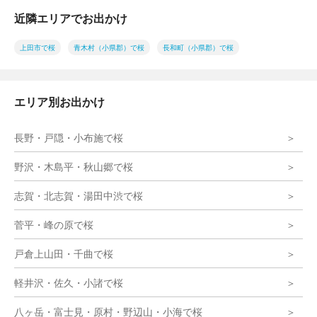
近隣エリアでお出かけ
上田市で桜
青木村（小県郡）で桜
長和町（小県郡）で桜
エリア別お出かけ
長野・戸隠・小布施で桜
野沢・木島平・秋山郷で桜
志賀・北志賀・湯田中渋で桜
菅平・峰の原で桜
戸倉上山田・千曲で桜
軽井沢・佐久・小諸で桜
八ヶ岳・富士見・原村・野辺山・小海で桜