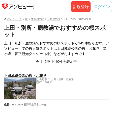
新規登録
ログイン
アソビュー！
桜
甲信越で桜
長野県で桜
上田・別所・鹿教湯で桜
上田・別所・鹿教湯でおすすめの桜スポ
ット
上田・別所・鹿教湯でおすすめの桜スポットが142件あります。ア
ソビュー！での桜人気スポットは上田城跡公園の桜・お花見、鷲
ヶ峰、菅平観光タクシー（株）などがおすすめです。
全 142中 1~10件を表示中
上田城跡公園の桜・お花見
長野県
上田・別所・鹿教湯
桜・お花見
住所
〒386-0026 長野県上田市二の丸