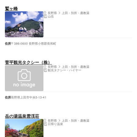
鷲ヶ峰
長野県
上田・別所・鹿教湯
山岳
住所
〒386-0600 長野県小県郡長和町
菅平観光タクシー（株）
長野県
上田・別所・鹿教湯
観光タクシー・ハイヤー
住所
長野県上田市中央5-13-41
岳の湯温泉雲渓荘
長野県
上田・別所・鹿教湯
日帰り温泉