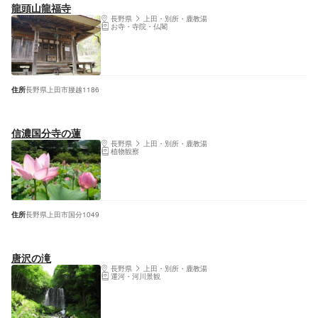
龍頭山龍福寺
長野県
上田・別所・鹿教湯
お寺・寺院・仏閣
住所
長野県上田市腰越1186
信濃国分寺の蓮
長野県
上田・別所・鹿教湯
植物観察
住所
長野県上田市国分1049
唐沢の滝
長野県
上田・別所・鹿教湯
運河・河川景観