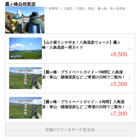
霧ヶ峰自然教室
長野県
上諏訪・下諏訪・岡谷・霧ヶ峰・美ヶ原高原
【山小屋ランチ付き！八島湿原ウォーク】霧ヶ
峰・八島湿原一周ガイド
9,500
¥
【霧ヶ峰・プライベートガイド～1時間】八島湿
原・車山・踊場湿原など ご希望の日時でご案内！
3,300
¥
【霧ヶ峰・プライベートガイド～３時間】八島湿
原・車山・踊場湿原など ご希望の日時でご案内！
7,300
¥
店舗のプランをすべて見る(5)