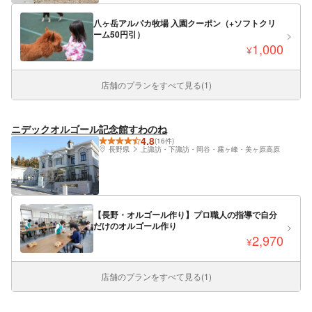
八ヶ岳アルパカ牧場 入園クーポン（+ソフトクリ
ーム50円引）
1,000
¥
店舗のプランをすべて見る(1)
ニデックオルゴール記念館すわのね
4.8
(16件)
長野県
上諏訪・下諏訪・岡谷・霧ヶ峰・美ヶ原高原
【長野・オルゴール作り】プロ職人の指導で自分
だけのオルゴール作り
2,970
¥
店舗のプランをすべて見る(1)