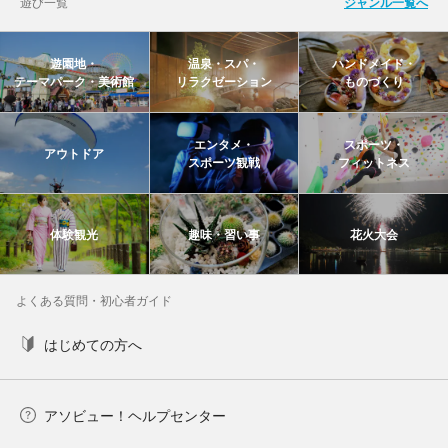
遊び一覧
ジャンル一覧へ
遊園地・
温泉・スパ・
ハンドメイド・
テーマパーク・美術館
リラクゼーション
ものづくり
エンタメ・
スポーツ・
アウトドア
スポーツ観戦
フィットネス
体験観光
趣味・習い事
花火大会
よくある質問・初心者ガイド
はじめての方へ
アソビュー！ヘルプセンター