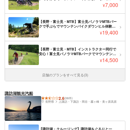
ップエリア】
7,000
¥
【長野・富士見・MTB】富士見パノラマMTBパー
クで手ぶらでマウンテンバイクダウンヒル体験！
【ダウンヒルバイク】
19,400
¥
【長野・富士見・MTB】インストラクター同行で
安心！富士見パノラマMTBパークでマウンテンバ
イクレッスン【2時間】
14,500
¥
店舗のプランをすべて見る(3)
諏訪湖観光汽船
2.6
(38件)
長野県
上諏訪・下諏訪・岡谷・霧ヶ峰・美ヶ原高原
【諏訪湖・クルージング】諏訪湖をぐるりと一