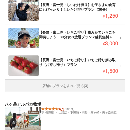
【長野・富士見・しいたけ狩り】お子さまの食育
にもぴったり！しいたけ狩りプラン（30分）
1,250
¥
【長野・富士見・いちご狩り】摘みたていちごを
満喫しよう！30分食べ放題プラン＜練乳無料＞
3,000
¥
【長野・富士見・いちご狩り】いちご狩り摘み取
り（お持ち帰り）プラン
1,500
¥
店舗のプランをすべて見る(3)
八ヶ岳アルパカ牧場
4.5
(185件)
長野県
上諏訪・下諏訪・岡谷・霧ヶ峰・美ヶ原高原