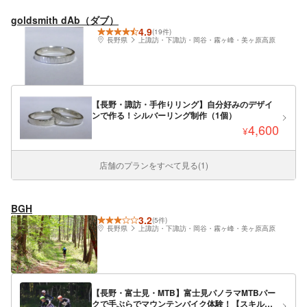
goldsmith dAb（ダブ）
4.9
(19件)
長野県
上諏訪・下諏訪・岡谷・霧ヶ峰・美ヶ原高原
【長野・諏訪・手作りリング】自分好みのデザイ
ンで作る！シルバーリング制作（1個）
4,600
¥
店舗のプランをすべて見る(1)
BGH
3.2
(5件)
長野県
上諏訪・下諏訪・岡谷・霧ヶ峰・美ヶ原高原
【長野・富士見・MTB】富士見パノラマMTBパー
クで手ぶらでマウンテンバイク体験！【スキルア