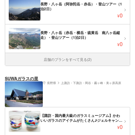
長野・八ヶ岳（阿弥陀岳・赤岳）・登山ツアー（1
泊2日）
0
¥
長野・八ヶ岳（赤岳・横岳・硫黄岳 南八ヶ岳縦
走）・登山ツアー（1泊2日）
0
¥
店舗のプランをすべて見る(2)
SUWAガラスの里
長野県
上諏訪・下諏訪・岡谷・霧ヶ峰・美ヶ原高原
【諏訪・国内最大級のガラスミュージアム】かわ
いいガラスのアイテムがたくさん♪ジェルキャンド
ル作りが楽しめます
0
¥