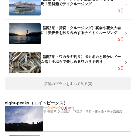
周！遊覧船でデイクルージング
0
¥
【諏訪湖・貸切・クルージング】宴会や花火大会
に！美夜景を独り占めするナイトクルージング
0
¥
【諏訪湖・ワカサギ釣り】ポカポカと暖かいドー
ム船！手ぶらで楽しめるワカサギ釣り
0
¥
店舗のプランをすべて見る(3)
eight-peaks（エイトピークス）
0.0
(3件)
長野県
上諏訪・下諏訪・岡谷・霧ヶ峰・美ヶ原高原