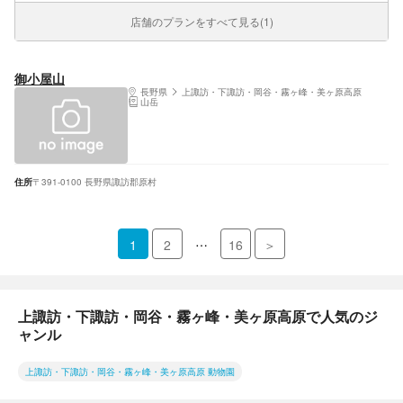
店舗のプランをすべて見る(1)
御小屋山
長野県
上諏訪・下諏訪・岡谷・霧ヶ峰・美ヶ原高原
山岳
住所
〒391-0100 長野県諏訪郡原村
…
1
2
16
＞
上諏訪・下諏訪・岡谷・霧ヶ峰・美ヶ原高原で人気のジ
ャンル
上諏訪・下諏訪・岡谷・霧ヶ峰・美ヶ原高原 動物園