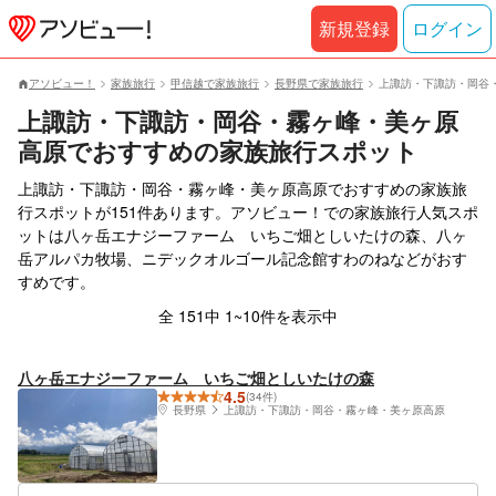
新規登録
ログイン
アソビュー！
家族旅行
甲信越で家族旅行
長野県で家族旅行
上諏訪・下諏訪・岡谷
上諏訪・下諏訪・岡谷・霧ヶ峰・美ヶ原
高原でおすすめの家族旅行スポット
上諏訪・下諏訪・岡谷・霧ヶ峰・美ヶ原高原でおすすめの家族旅
行スポットが151件あります。アソビュー！での家族旅行人気スポ
ットは八ヶ岳エナジーファーム いちご畑としいたけの森、八ヶ
岳アルパカ牧場、ニデックオルゴール記念館すわのねなどがおす
すめです。
全 151中 1~10件を表示中
八ヶ岳エナジーファーム いちご畑としいたけの森
4.5
(34件)
長野県
上諏訪・下諏訪・岡谷・霧ヶ峰・美ヶ原高原