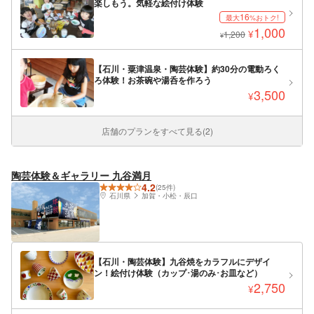
楽しもう。気軽な絵付け体験
16
最大
%おトク!
1,000
¥
1,200
¥
【石川・粟津温泉・陶芸体験】約30分の電動ろく
ろ体験！お茶碗や湯呑を作ろう
3,500
¥
店舗のプランをすべて見る(2)
陶芸体験＆ギャラリー 九谷満月
4.2
(25件)
石川県
加賀・小松・辰口
【石川・陶芸体験】九谷焼をカラフルにデザイ
ン！絵付け体験（カップ･湯のみ･お皿など）
2,750
¥