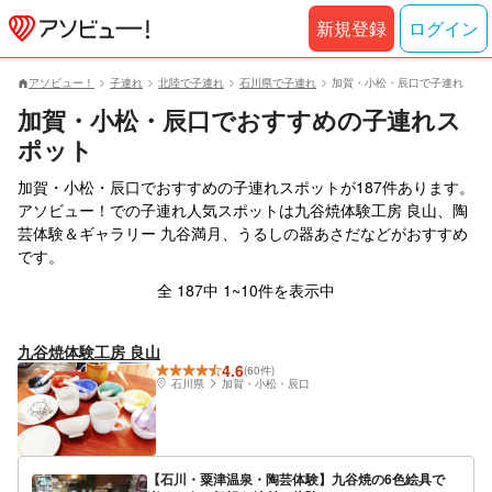
新規登録
ログイン
アソビュー！
子連れ
北陸で子連れ
石川県で子連れ
加賀・小松・辰口で子連れ
加賀・小松・辰口でおすすめの子連れス
ポット
加賀・小松・辰口でおすすめの子連れスポットが187件あります。
アソビュー！での子連れ人気スポットは九谷焼体験工房 良山、陶
芸体験＆ギャラリー 九谷満月、うるしの器あさだなどがおすすめ
です。
全 187中 1~10件を表示中
九谷焼体験工房 良山
4.6
(60件)
石川県
加賀・小松・辰口
【石川・粟津温泉・陶芸体験】九谷焼の6色絵具で