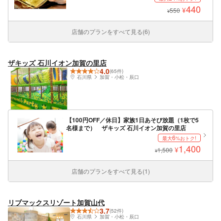
440
¥
550
¥
店舗のプランをすべて見る(6)
ザキッズ 石川イオン加賀の里店
4.0
(65件)
石川県
加賀・小松・辰口
【100円OFF／休日】家族1日あそび放題（1枚で5
名様まで） ザキッズ 石川イオン加賀の里店
6
最大
%おトク!
1,400
¥
1,500
¥
店舗のプランをすべて見る(1)
リブマックスリゾート加賀山代
3.7
(52件)
石川県
加賀・小松・辰口