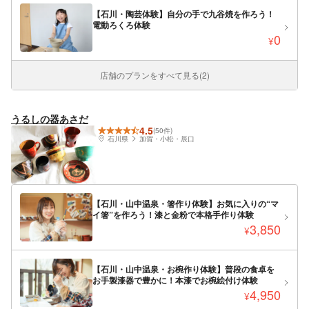
【石川・陶芸体験】自分の手で九谷焼を作ろう！
電動ろくろ体験
0
¥
店舗のプランをすべて見る(2)
うるしの器あさだ
4.5
(50件)
石川県
加賀・小松・辰口
【石川・山中温泉・箸作り体験】お気に入りの“マ
イ箸”を作ろう！漆と金粉で本格手作り体験
3,850
¥
【石川・山中温泉・お椀作り体験】普段の食卓を
お手製漆器で豊かに！本漆でお椀絵付け体験
4,950
¥