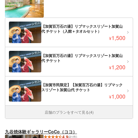
【加賀百万石の湯】リブマックスリゾート加賀山
代 チケット（入館＋タオルセット）
1,500
¥
【加賀百万石の湯】リブマックスリゾート加賀山
代 チケット
1,200
¥
【加賀市民限定】【加賀百万石の湯】リブマック
スリゾート加賀山代 チケット
1,000
¥
店舗のプランをすべて見る(4)
九谷焼体験ギャラリーCoCo（ココ）
4.9
(21件)