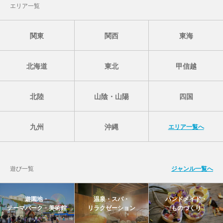
エリア一覧
関東
関西
東海
北海道
東北
甲信越
北陸
山陰・山陽
四国
九州
沖縄
エリア一覧へ
遊び一覧
ジャンル一覧へ
遊園地・
温泉・スパ・
ハンドメイド・
テーマパーク・美術館
リラクゼーション
ものづくり