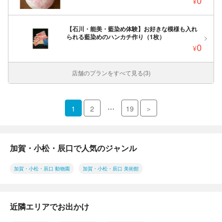
¥
【石川・能美・藍染め体験】お好きな模様も入れ
られる藍染めのハンカチ作り（1枚）
0
¥
店舗のプランをすべて見る(3)
…
1
2
19
＞
加賀・小松・辰口で人気のジャンル
加賀・小松・辰口 動物園
加賀・小松・辰口 美術館
近隣エリアでお出かけ