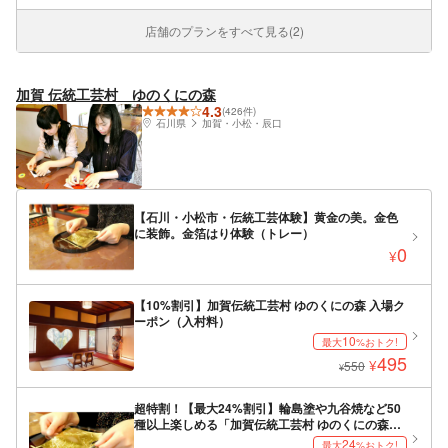
店舗のプランをすべて見る(2)
加賀 伝統工芸村 ゆのくにの森
4.3
(426件)
石川県
加賀・小松・辰口
【石川・小松市・伝統工芸体験】黄金の美。金色
に装飾。金箔はり体験（トレー）
0
¥
【10%割引】加賀伝統工芸村 ゆのくにの森 入場ク
ーポン（入村料）
10
最大
%おトク!
495
¥
550
¥
超特割！【最大24%割引】輪島塗や九谷焼など50
種以上楽しめる「加賀伝統工芸村 ゆのくにの森」
入村料
24
最大
%おトク!