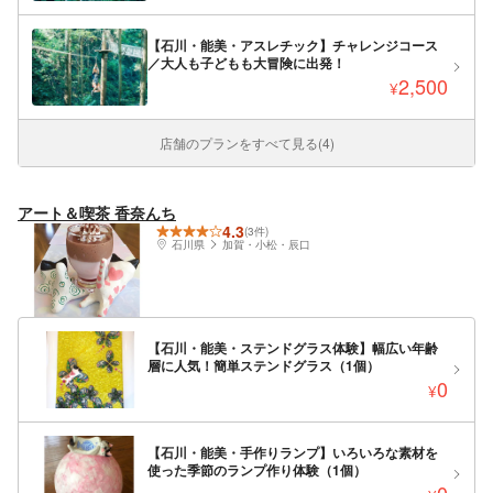
【石川・能美・アスレチック】チャレンジコース
／大人も子どもも大冒険に出発！
2,500
¥
店舗のプランをすべて見る(4)
アート＆喫茶 香奈んち
4.3
(3件)
石川県
加賀・小松・辰口
【石川・能美・ステンドグラス体験】幅広い年齢
層に人気！簡単ステンドグラス（1個）
0
¥
【石川・能美・手作りランプ】いろいろな素材を
使った季節のランプ作り体験（1個）
0