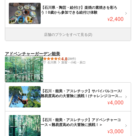
【石川県・陶芸・絵付け】楽焼の素焼きを彩ろ
う！0歳から参加できる絵付け体験
2,400
¥
店舗のプランをすべて見る(2)
アドベンチャーガーデン能美
4.8
(28件)
石川県
加賀・小松・辰口
【石川・能美・アスレチック】サバイバルコース/
難易度高めの大冒険に挑戦！(チャレンジコース
+アドベンチャーコース）
4,000
¥
【石川・能美・アスレチック】アドベンチャーコ
ース＜難易度高めの大冒険に挑戦！＞
3,000
¥