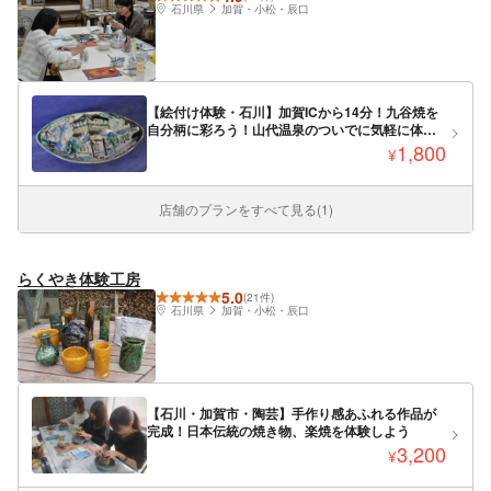
石川県
加賀・小松・辰口
【絵付け体験・石川】加賀ICから14分！九谷焼を
自分柄に彩ろう！山代温泉のついでに気軽に体
験！
1,800
¥
店舗のプランをすべて見る(1)
らくやき体験工房
5.0
(21件)
石川県
加賀・小松・辰口
【石川・加賀市・陶芸】手作り感あふれる作品が
完成！日本伝統の焼き物、楽焼を体験しよう
3,200
¥