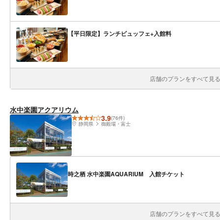
【平日限定】ランチビュッフェ+入館料
店舗のプランをすべて見る(
水中楽園アクアリウム
3.9
(76件)
静岡県
御殿場・富士
時之栖 水中楽園AQUARIUM 入館チケット
店舗のプランをすべて見る(