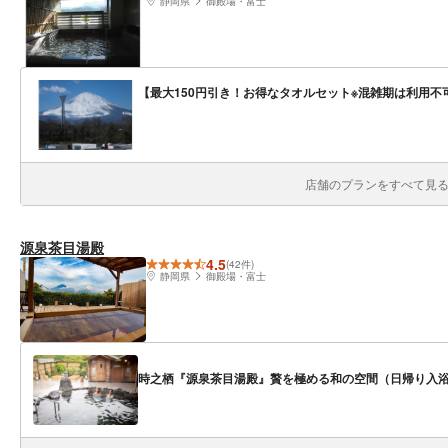
静岡県
御殿場・富士
【最大150円引き！お得なタオルセット※混雑期は利用不
店舗のプランをすべて見る(
源泉茶目湯殿
4.5
(42件)
静岡県
御殿場・富士
時之栖『源泉茶目湯殿』贅を極める和の空間（日帰り入