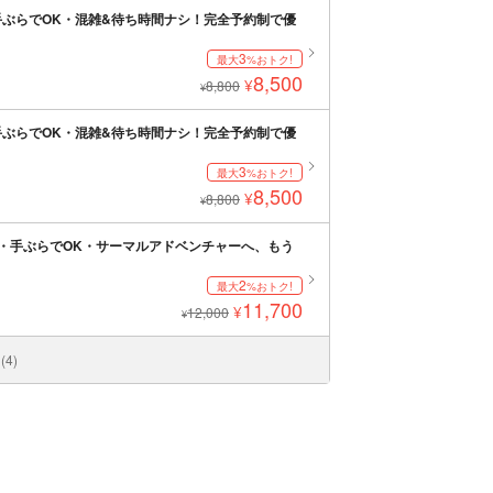
ぶらでOK・混雑&待ち時間ナシ！完全予約制で優
3
最大
%おトク!
8,500
¥
8,800
¥
ぶらでOK・混雑&待ち時間ナシ！完全予約制で優
3
最大
%おトク!
8,500
¥
8,800
¥
・手ぶらでOK・サーマルアドベンチャーへ、もう
2
最大
%おトク!
11,700
¥
12,000
¥
4)