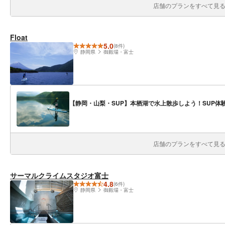
店舗のプランをすべて見る(
Float
5.0
(8件)
静岡県
御殿場・富士
【静岡・山梨・SUP】本栖湖で水上散歩しよう！SUP体
店舗のプランをすべて見る(
サーマルクライムスタジオ富士
4.8
(6件)
静岡県
御殿場・富士