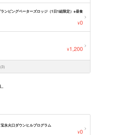
ランピングペーターズロッジ（1日1組限定）※昼食
0
¥
1,200
¥
3)
ズ）
！宝永火口ダウンヒルプログラム
0
¥