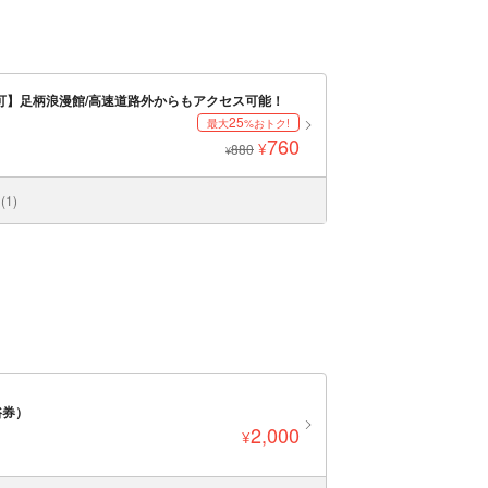
可】足柄浪漫館/高速道路外からもアクセス可能！
25
最大
%おトク!
760
¥
880
¥
1)
浴券）
2,000
¥