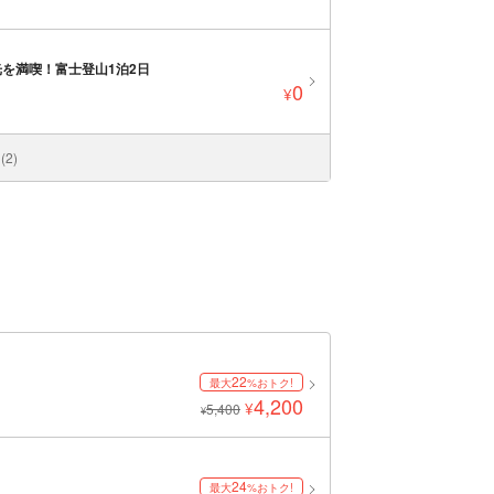
を満喫！富士登山1泊2日
0
¥
2)
22
最大
%おトク!
4,200
¥
5,400
¥
24
最大
%おトク!