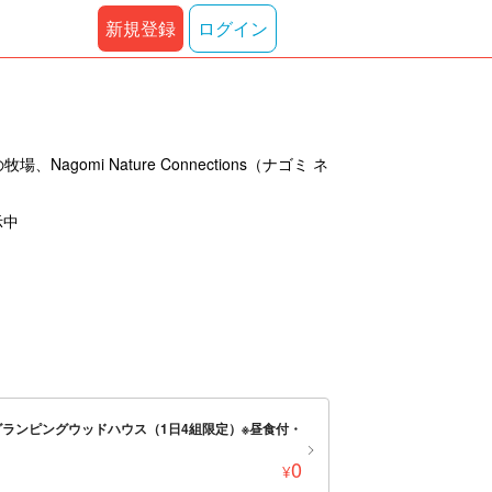
新規登録
ログイン
i Nature Connections（ナゴミ ネ
示中
ランピングウッドハウス（1日4組限定）※昼食付・
0
¥