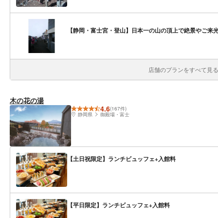
【静岡・富士宮・登山】日本一の山の頂上で絶景やご来光
店舗のプランをすべて見る(
木の花の湯
4.6
(167件)
静岡県
御殿場・富士
【土日祝限定】ランチビュッフェ+入館料
【平日限定】ランチビュッフェ+入館料