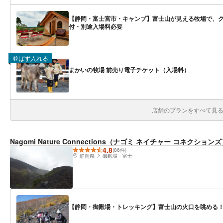
【静岡・富士宮市・キャンプ】富士山が見える牧場で、グ
付・別途入場料必要
並ばず入れる
まかいの牧場 前売り電子チケット（入場料）
店舗のプランをすべて見る(
Nagomi Nature Connections（ナゴミ ネイチャー コネクション
4.8
(86件)
静岡県
御殿場・富士
【静岡・御殿場・トレッキング】富士山の火口を眺める