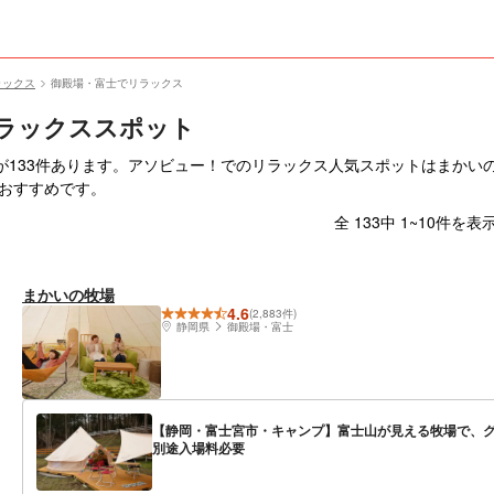
ラックス
御殿場・富士でリラックス
ラックススポット
件あります。アソビュー！でのリラックス人気スポットはまかいの牧場、Nagom
がおすすめです。
全 133中 1~10件を表
まかいの牧場
4.6
(2,883件)
静岡県
御殿場・富士
【静岡・富士宮市・キャンプ】富士山が見える牧場で、グ
別途入場料必要