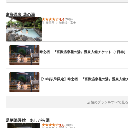
富嶽温泉 花の湯
4.4
(78件)
静岡県
御殿場・富士
時之栖 『富嶽温泉花の湯』温泉入館チケット（1日券）
【18時以降限定】時之栖 『富嶽温泉花の湯』温泉入館
店舗のプランをすべて見る(
足柄浪漫館 あしがら湯
3.8
(13件)