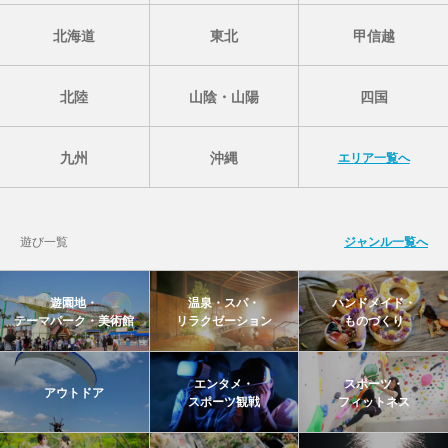
北海道
東北
甲信越
北陸
山陰・山陽
四国
九州
沖縄
エリア一覧へ
遊び一覧
ジャンル一覧へ
遊園地・
温泉・スパ・
ハンドメイド・
テーマパーク・美術館
リラクゼーション
ものづくり
エンタメ・
スポーツ・
アウトドア
スポーツ観戦
フィットネス