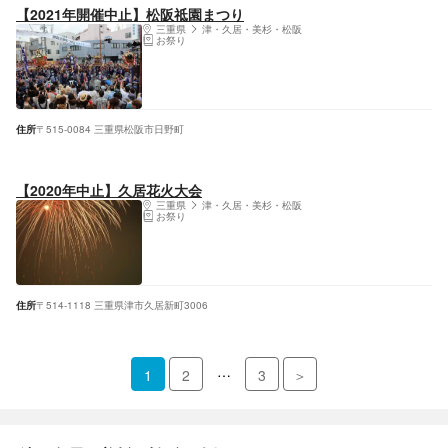
【2021年開催中止】松阪祗園まつり
三重県
津・久居・美杉・松阪
お祭り
住所
〒515-0084 三重県松阪市日野町
【2020年中止】久居花火大会
三重県
津・久居・美杉・松阪
お祭り
住所
〒514-1118 三重県津市久居新町3006
…
1
2
3
＞