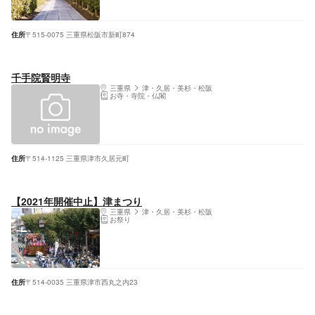
住所
〒515-0075 三重県松阪市新町874
千手院賢明寺
三重県
津・久居・美杉・松阪
お寺・寺院・仏閣
住所
〒514-1125 三重県津市久居元町
【2021年開催中止】津まつり
三重県
津・久居・美杉・松阪
お祭り
住所
〒514-0035 三重県津市西丸之内23