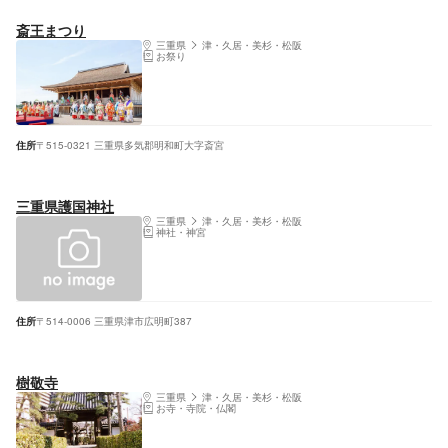
斎王まつり
三重県
津・久居・美杉・松阪
お祭り
住所
〒515-0321 三重県多気郡明和町大字斎宮
三重県護国神社
三重県
津・久居・美杉・松阪
神社・神宮
住所
〒514-0006 三重県津市広明町387
樹敬寺
三重県
津・久居・美杉・松阪
お寺・寺院・仏閣