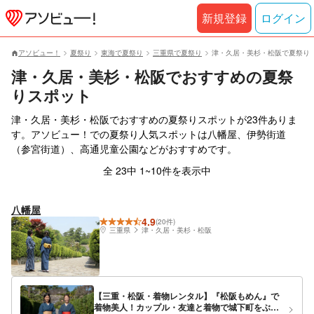
新規登録
ログイン
アソビュー！
夏祭り
東海で夏祭り
三重県で夏祭り
津・久居・美杉・松阪で夏祭り
津・久居・美杉・松阪でおすすめの夏祭
りスポット
津・久居・美杉・松阪でおすすめの夏祭りスポットが23件ありま
す。アソビュー！での夏祭り人気スポットは八幡屋、伊勢街道
（参宮街道）、高通児童公園などがおすすめです。
全 23中 1~10件を表示中
八幡屋
4.9
(20件)
三重県
津・久居・美杉・松阪
【三重・松阪・着物レンタル】『松阪もめん』で
着物美人！カップル・友達と着物で城下町をぶら