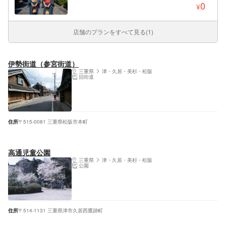
さんぽ♪
0
¥
店舗のプランをすべて見る(1)
伊勢街道（参宮街道）
三重県
津・久居・美杉・松阪
旧街道
住所
〒515-0081 三重県松阪市本町
高通児童公園
三重県
津・久居・美杉・松阪
公園
住所
〒514-1131 三重県津市久居西鷹跡町