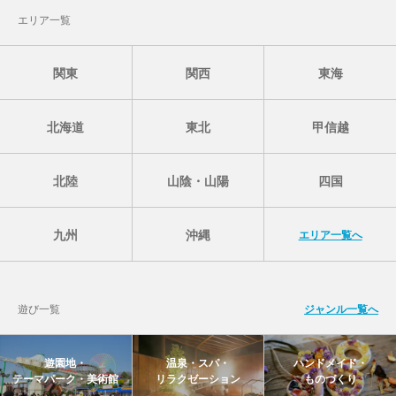
エリア一覧
関東
関西
東海
北海道
東北
甲信越
北陸
山陰・山陽
四国
九州
沖縄
エリア一覧へ
遊び一覧
ジャンル一覧へ
遊園地・
温泉・スパ・
ハンドメイド・
テーマパーク・美術館
リラクゼーション
ものづくり