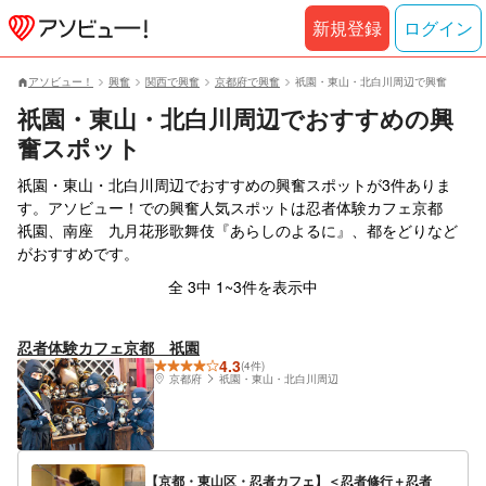
新規登録
ログイン
アソビュー！
興奮
関西で興奮
京都府で興奮
祇園・東山・北白川周辺で興奮
祇園・東山・北白川周辺でおすすめの興
奮スポット
祇園・東山・北白川周辺でおすすめの興奮スポットが3件ありま
す。アソビュー！での興奮人気スポットは忍者体験カフェ京都
祇園、南座 九月花形歌舞伎『あらしのよるに』、都をどりなど
がおすすめです。
全 3中 1~3件を表示中
忍者体験カフェ京都 祇園
4.3
(4件)
京都府
祇園・東山・北白川周辺
【京都・東山区・忍者カフェ】＜忍者修行＋忍者