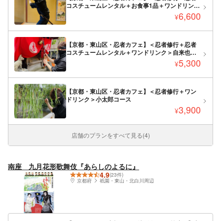
コスチュームレンタル＋お食事1品＋ワンドリンク
＞佐助コース
6,600
¥
【京都・東山区・忍者カフェ】＜忍者修行＋忍者
コスチュームレンタル＋ワンドリンク＞自来也コ
ース
5,300
¥
【京都・東山区・忍者カフェ】＜忍者修行＋ワン
ドリンク＞小太郎コース
3,900
¥
店舗のプランをすべて見る(4)
南座 九月花形歌舞伎『あらしのよるに』
4.9
(23件)
京都府
祇園・東山・北白川周辺