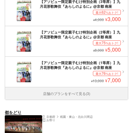
【アソビュー限定親子むけ特別企画（3等席）】九
月花形歌舞伎『あらしのよるに』@京都 南座
62
最大
%おトク!
3,000
¥
4,000
¥
【アソビュー限定親子むけ特別企画（2等席）】九
月花形歌舞伎『あらしのよるに』@京都 南座
75
最大
%おトク!
5,000
¥
8,000
¥
【アソビュー限定親子むけ特別企画（1等席）】九
月花形歌舞伎『あらしのよるに』@京都 南座
76
最大
%おトク!
7,000
¥
13,000
¥
店舗のプランをすべて見る(3)
都をどり
京都府
祇園・東山・北白川周辺
お祭り