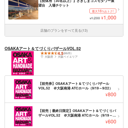
【団体用（30名以上）】さきしまコスモタワー展
望台 入場チケット
16
最大
%おトク!
1,000
¥
1,200
¥
店舗のプランをすべて見る(13)
OSAKAアート＆てづくりバザールVOL.52
4.5
(86件)
大阪府
大阪ベイエリア
【前売券】OSAKAアート＆てづくりバザール
VOL.52 ＠大阪南港 ATCホール（9/19～9/22）
800
¥
【前売｜最終日限定】OSAKAアート＆てづくりバ
ザールVOL.52 ＠大阪南港 ATCホール（9/19～
9/22）
600
¥