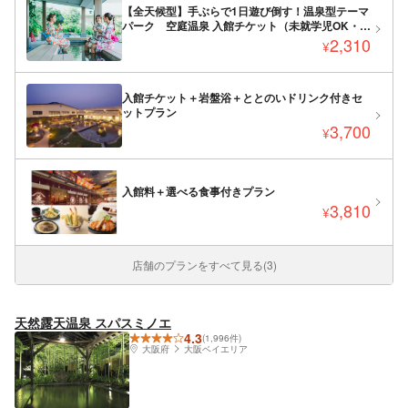
【全天候型】手ぶらで1日遊び倒す！温泉型テーマ
パーク 空庭温泉 入館チケット（未就学児OK・縁
日あり）
2,310
¥
入館チケット＋岩盤浴＋ととのいドリンク付きセ
ットプラン
3,700
¥
入館料＋選べる食事付きプラン
3,810
¥
店舗のプランをすべて見る(3)
天然露天温泉 スパスミノエ
4.3
(1,996件)
大阪府
大阪ベイエリア