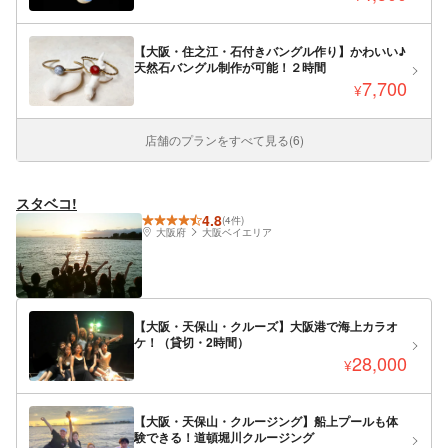
【大阪・住之江・石付きバングル作り】かわいい♪
天然石バングル制作が可能！２時間
7,700
¥
店舗のプランをすべて見る(6)
スタベコ!
4.8
(4件)
大阪府
大阪ベイエリア
【大阪・天保山・クルーズ】大阪港で海上カラオ
ケ！（貸切・2時間）
28,000
¥
【大阪・天保山・クルージング】船上プールも体
験できる！道頓堀川クルージング