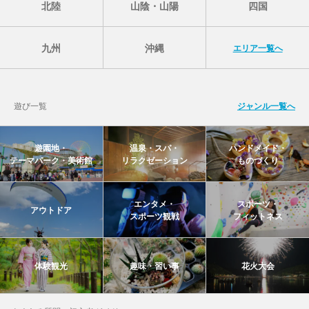
北陸
山陰・山陽
四国
九州
沖縄
エリア一覧へ
遊び一覧
ジャンル一覧へ
遊園地・
温泉・スパ・
ハンドメイド・
テーマパーク・美術館
リラクゼーション
ものづくり
エンタメ・
スポーツ・
アウトドア
スポーツ観戦
フィットネス
体験観光
趣味・習い事
花火大会