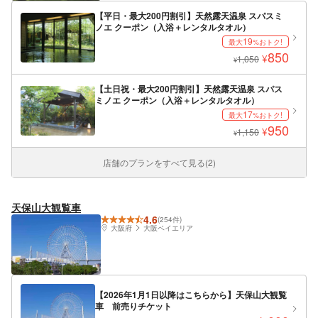
【平日・最大200円割引】天然露天温泉 スパスミ
ノエ クーポン（入浴＋レンタルタオル）
19
最大
%おトク!
850
¥
1,050
¥
【土日祝・最大200円割引】天然露天温泉 スパス
ミノエ クーポン（入浴＋レンタルタオル）
17
最大
%おトク!
950
¥
1,150
¥
店舗のプランをすべて見る(2)
天保山大観覧車
4.6
(254件)
大阪府
大阪ベイエリア
【2026年1月1日以降はこちらから】天保山大観覧
車 前売りチケット