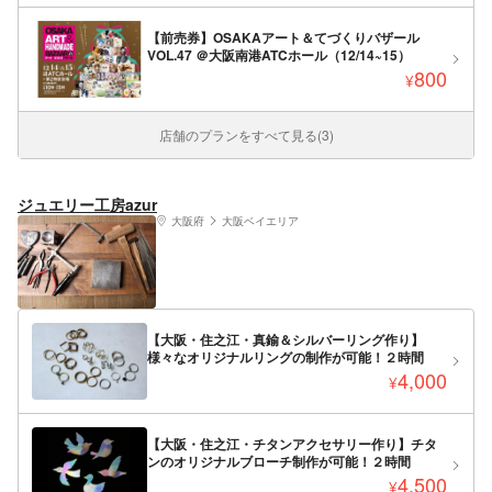
【前売券】OSAKAアート＆てづくりバザール
VOL.47 ＠大阪南港ATCホール（12/14~15）
800
¥
店舗のプランをすべて見る(3)
ジュエリー工房azur
大阪府
大阪ベイエリア
【大阪・住之江・真鍮＆シルバーリング作り】
様々なオリジナルリングの制作が可能！２時間
4,000
¥
【大阪・住之江・チタンアクセサリー作り】チタ
ンのオリジナルブローチ制作が可能！２時間
4,500
¥