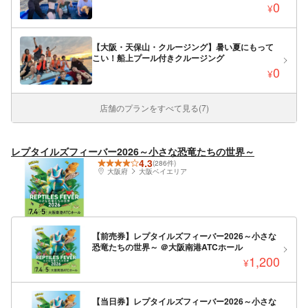
0
¥
【大阪・天保山・クルージング】暑い夏にもって
こい！船上プール付きクルージング
0
¥
店舗のプランをすべて見る(7)
レプタイルズフィーバー2026～小さな恐竜たちの世界～
4.3
(286件)
大阪府
大阪ベイエリア
【前売券】レプタイルズフィーバー2026～小さな
恐竜たちの世界～ ＠大阪南港ATCホール
1,200
¥
【当日券】レプタイルズフィーバー2026～小さな