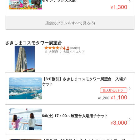
1,300
¥
店舗のプランをすべて見る(5)
さきしまコスモタワー展望台
4.2
(658件)
大阪府
大阪ベイエリア
【8％割引】さきしまコスモタワー展望台 入場チ
ケット
8
最大
%おトク!
1,100
¥
1,200
¥
6/6(土) 17：00～展望台入場用チケット
3,000
¥