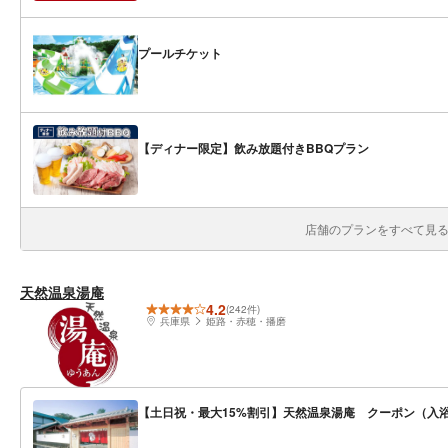
プールチケット
【ディナー限定】飲み放題付きBBQプラン
店舗のプランをすべて見る(
天然温泉湯庵
4.2
(242件)
兵庫県
姫路・赤穂・播磨
【土日祝・最大15%割引】天然温泉湯庵 クーポン（入