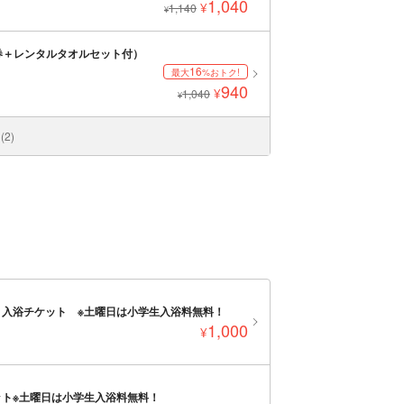
1,040
¥
1,140
¥
券＋レンタルタオルセット付）
16
最大
%おトク!
940
¥
1,040
¥
2)
入浴チケット ※土曜日は小学生入浴料無料！
1,000
¥
ト※土曜日は小学生入浴料無料！