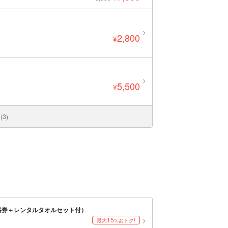
2,800
¥
5,500
¥
3)
浴券＋レンタルタオルセット付）
15
最大
%おトク!