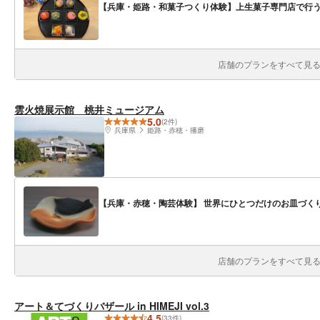
【兵庫・姫路・和菓子つくり体験】上生菓子専門店で行う和
店舗のプランをすべて見る(
雲火焼展示館 桃井ミュージアム
5.0
(2件)
兵庫県
姫路・赤穂・播磨
【兵庫・赤穂・陶芸体験】 世界にひとつだけのお皿づく
店舗のプランをすべて見る(
アート＆てづくりバザール in HIMEJI vol.3
4.5
(33件)