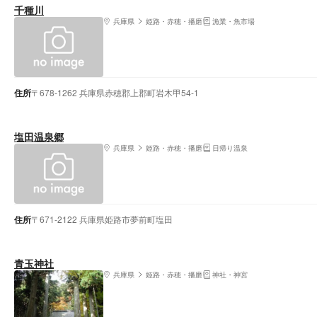
千種川
兵庫県
姫路・赤穂・播磨
漁業・魚市場
住所
〒678-1262 兵庫県赤穂郡上郡町岩木甲54-1
塩田温泉郷
兵庫県
姫路・赤穂・播磨
日帰り温泉
住所
〒671-2122 兵庫県姫路市夢前町塩田
青玉神社
兵庫県
姫路・赤穂・播磨
神社・神宮