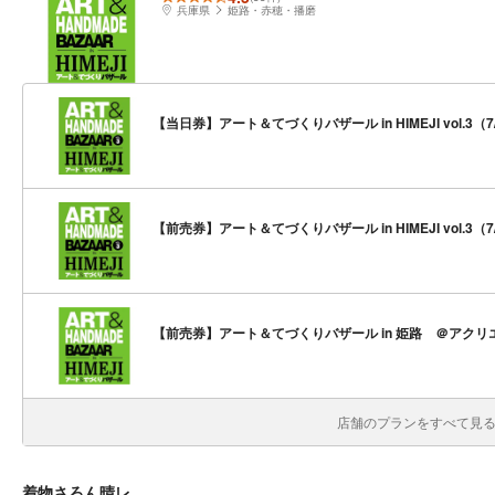
兵庫県
姫路・赤穂・播磨
【当日券】アート＆てづくりバザール in HIMEJI vol.3（7/
【前売券】アート＆てづくりバザール in HIMEJI vol.3（7/
【前売券】アート＆てづくりバザール in 姫路 ＠アクリエひ
店舗のプランをすべて見る(
着物さろん晴レ