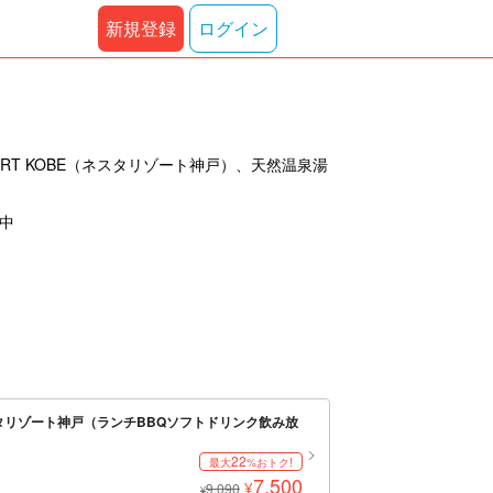
新規登録
ログイン
RT KOBE（ネスタリゾート神戸）、天然温泉湯
示中
タリゾート神戸（ランチBBQソフトドリンク飲み放
22
最大
%おトク!
7,500
¥
9,090
¥