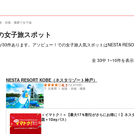
路・赤穂・播磨で女子旅
の女子旅スポット
3件あります。アソビュー！での女子旅人気スポットはNESTA RESO
全 33中 1~10件を表
NESTA RESORT KOBE（ネスタリゾート神戸）
4.1
(12,470件)
兵庫県
姫路・赤穂・播磨
＜イマトク！＞【最大17％割引がさらにお得に！】ネス
題＋1Dayパス）