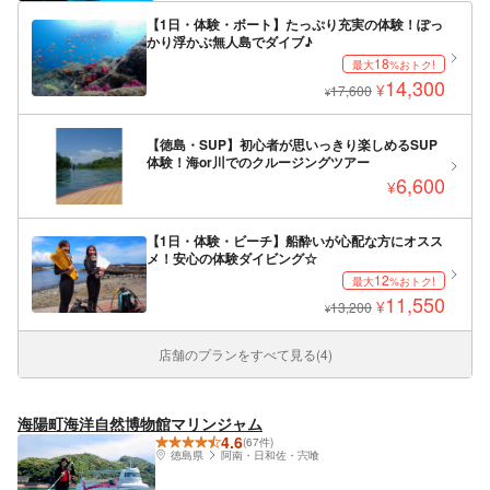
【1日・体験・ボート】たっぷり充実の体験！ぽっ
かり浮かぶ無人島でダイブ♪
18
最大
%おトク!
14,300
¥
17,600
¥
【徳島・SUP】初心者が思いっきり楽しめるSUP
体験！海or川でのクルージングツアー
6,600
¥
【1日・体験・ビーチ】船酔いが心配な方にオスス
メ！安心の体験ダイビング☆
12
最大
%おトク!
11,550
¥
13,200
¥
店舗のプランをすべて見る(4)
海陽町海洋自然博物館マリンジャム
4.6
(67件)
徳島県
阿南・日和佐・宍喰