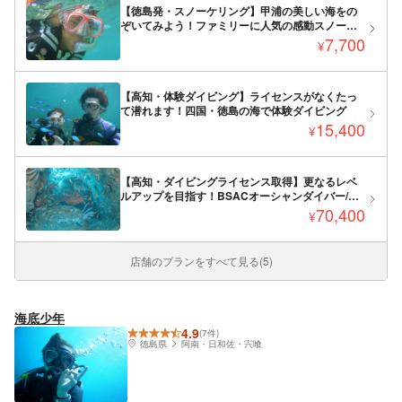
【徳島発・スノーケリング】甲浦の美しい海をの
ぞいてみよう！ファミリーに人気の感動スノーケ
リング
7,700
¥
【高知・体験ダイビング】ライセンスがなくたっ
て潜れます！四国・徳島の海で体験ダイビング
15,400
¥
【高知・ダイビングライセンス取得】更なるレベ
ルアップを目指す！BSACオーシャンダイバー/SSI
オープンウォーター取得コース
70,400
¥
店舗のプランをすべて見る(5)
海底少年
4.9
(7件)
徳島県
阿南・日和佐・宍喰