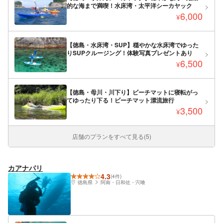
的な海まで満喫！水床湾・太平洋シーカヤック
6,000
¥
【徳島・水床湾・SUP】穏やかな水床湾でゆった
りSUPクルージング！体験写真プレゼントあり
6,500
¥
【徳島・母川・川下り】ビーチマットに寝転がっ
てゆったり下る！ビーチマット漂流旅行
3,500
¥
店舗のプランをすべて見る(5)
カアナパリ
4.3
(4件)
徳島県
阿南・日和佐・宍喰