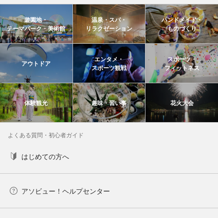
遊園地・
温泉・スパ・
ハンドメイド・
テーマパーク・美術館
リラクゼーション
ものづくり
エンタメ・
スポーツ・
アウトドア
スポーツ観戦
フィットネス
体験観光
趣味・習い事
花火大会
よくある質問・初心者ガイド
はじめての方へ
アソビュー！ヘルプセンター