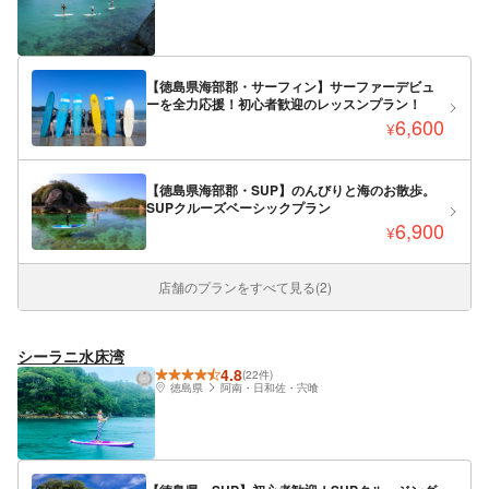
【徳島県海部郡・サーフィン】サーファーデビュ
ーを全力応援！初心者歓迎のレッスンプラン！
6,600
¥
【徳島県海部郡・SUP】のんびりと海のお散歩。
SUPクルーズベーシックプラン
6,900
¥
店舗のプランをすべて見る(2)
シーラニ水床湾
4.8
(22件)
徳島県
阿南・日和佐・宍喰