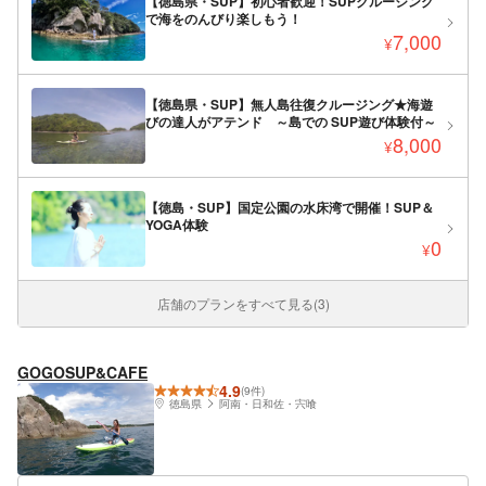
【徳島県・SUP】初心者歓迎！SUPクルージング
で海をのんびり楽しもう！
7,000
¥
【徳島県・SUP】無人島往復クルージング★海遊
びの達人がアテンド ～島での SUP遊び体験付～
8,000
¥
【徳島・SUP】国定公園の水床湾で開催！SUP＆
YOGA体験
0
¥
店舗のプランをすべて見る(3)
GOGOSUP&CAFE
4.9
(9件)
徳島県
阿南・日和佐・宍喰