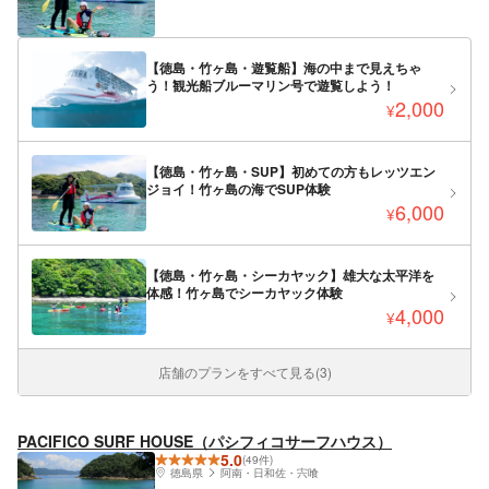
【徳島・竹ヶ島・遊覧船】海の中まで見えちゃ
う！観光船ブルーマリン号で遊覧しよう！
2,000
¥
【徳島・竹ヶ島・SUP】初めての方もレッツエン
ジョイ！竹ヶ島の海でSUP体験
6,000
¥
【徳島・竹ヶ島・シーカヤック】雄大な太平洋を
体感！竹ヶ島でシーカヤック体験
4,000
¥
店舗のプランをすべて見る(3)
PACIFICO SURF HOUSE（パシフィコサーフハウス）
5.0
(49件)
徳島県
阿南・日和佐・宍喰