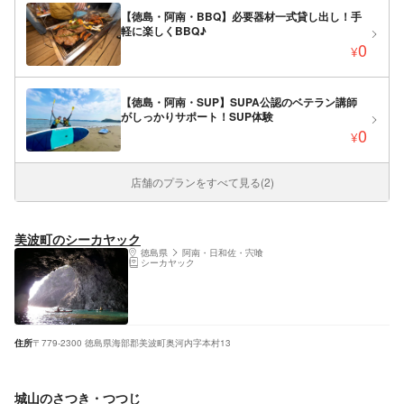
【徳島・阿南・BBQ】必要器材一式貸し出し！手
軽に楽しくBBQ♪
0
¥
【徳島・阿南・SUP】SUPA公認のベテラン講師
がしっかりサポート！SUP体験
0
¥
店舗のプランをすべて見る(2)
美波町のシーカヤック
徳島県
阿南・日和佐・宍喰
シーカヤック
住所
〒779-2300 徳島県海部郡美波町奥河内字本村13
城山のさつき・つつじ