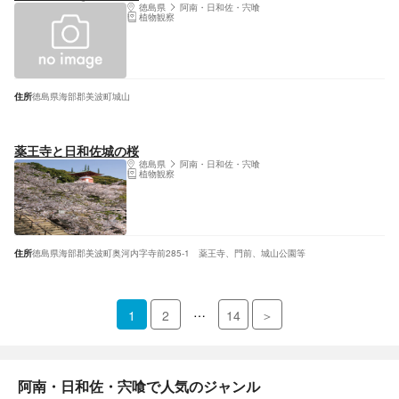
徳島県
阿南・日和佐・宍喰
植物観察
住所
徳島県海部郡美波町城山
薬王寺と日和佐城の桜
徳島県
阿南・日和佐・宍喰
植物観察
住所
徳島県海部郡美波町奥河内字寺前285-1 薬王寺、門前、城山公園等
…
1
2
14
＞
阿南・日和佐・宍喰で人気のジャンル