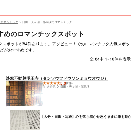
でロマンチック
日田・天ヶ瀬・耶馬渓でロマンチック
すめのロマンチックスポット
クスポットが84件あります。アソビュー！でのロマンチック人気スポッ
などがおすすめです。
全 84中 1~10件を表
淡窓不動尊明王寺（タンソウフドウソンミョウオウジ）
5.0
(2件)
大分県
日田・天ヶ瀬・耶馬渓
【大分・日田・写経】心を落ち着かせ思うままに筆を動