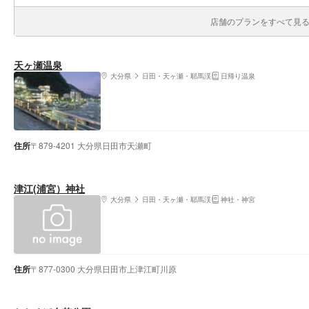
店舗のプランをすべて見る(
天ヶ瀬温泉
大分県
日田・天ヶ瀬・耶馬渓
日帰り温泉
住所
〒879-4201 大分県日田市天瀬町
津江(浦宮）神社
大分県
日田・天ヶ瀬・耶馬渓
神社・神宮
住所
〒877-0300 大分県日田市上津江町川原