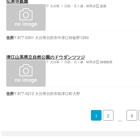
伝来寺庭園
大分県
日田・天ヶ瀬・耶馬渓
庭園
住所
〒877-0301 大分県日田市中津江村栃野1263
津江山系県立自然公園のドウダンツツジ
大分県
日田・天ヶ瀬・耶馬渓
植物観察
住所
〒877-0212 大分県日田市前津江町大野
1
2
9
…