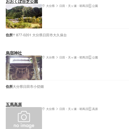
おおくぼ台芝公園
大分県
日田・天ヶ瀬・耶馬渓
公園
住所
〒877-0201 大分県日田市大久保台
烏宿神社
大分県
日田・天ヶ瀬・耶馬渓
公園
住所
大分県日田市小切畑
五馬高原
大分県
日田・天ヶ瀬・耶馬渓
高原