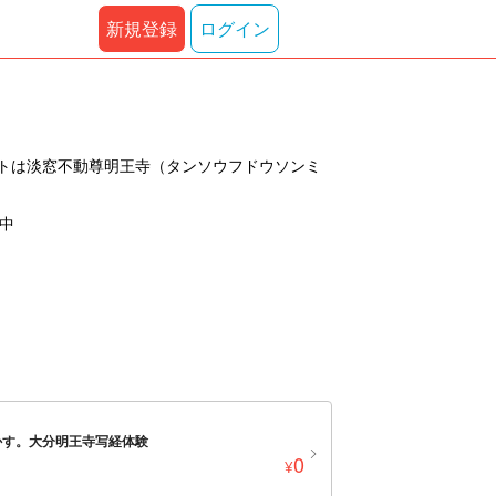
新規登録
ログイン
トは淡窓不動尊明王寺（タンソウフドウソンミ
示中
かす。大分明王寺写経体験
0
¥