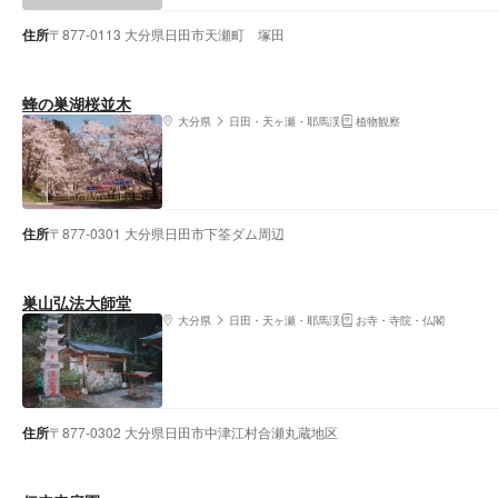
住所
〒877-0113 大分県日田市天瀬町 塚田
蜂の巣湖桜並木
大分県
日田・天ヶ瀬・耶馬渓
植物観察
住所
〒877-0301 大分県日田市下筌ダム周辺
巣山弘法大師堂
大分県
日田・天ヶ瀬・耶馬渓
お寺・寺院・仏閣
住所
〒877-0302 大分県日田市中津江村合瀬丸蔵地区