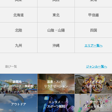
北海道
東北
甲信越
北陸
山陰・山陽
四国
九州
沖縄
エリア一覧へ
遊び一覧
ジャンル一覧へ
遊園地・
温泉・スパ・
ハンドメイド・
テーマパーク・美術館
リラクゼーション
ものづくり
エンタメ・
スポーツ・
アウトドア
スポーツ観戦
フィットネス