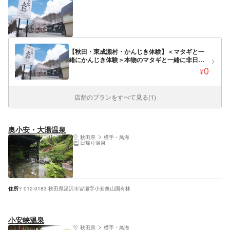
【秋田・東成瀬村・かんじき体験】＜マタギと一
緒にかんじき体験＞本物のマタギと一緒に非日常
を体験！ 普段は体験することのできない貴重な体
0
¥
験です！
店舗のプランをすべて見る(1)
奥小安・大湯温泉
秋田県
横手・鳥海
日帰り温泉
住所
〒012-0183 秋田県湯沢市皆瀬字小安奥山国有林
小安峡温泉
秋田県
横手・鳥海