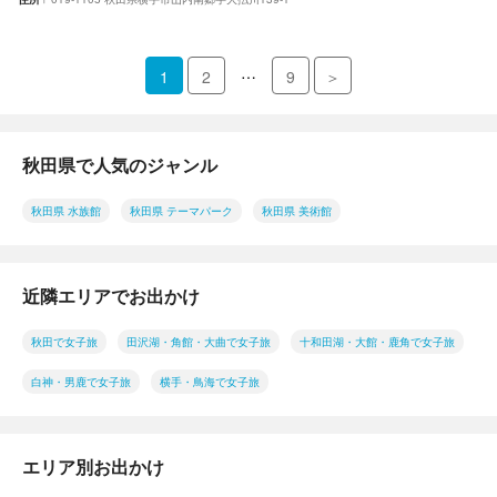
…
1
2
9
＞
秋田県で人気のジャンル
秋田県 水族館
秋田県 テーマパーク
秋田県 美術館
近隣エリアでお出かけ
秋田で女子旅
田沢湖・角館・大曲で女子旅
十和田湖・大館・鹿角で女子旅
白神・男鹿で女子旅
横手・鳥海で女子旅
エリア別お出かけ