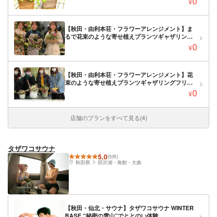
0
¥
【秋田・由利本荘・フラワーアレンジメント】ま
るで花束のような寄せ植えプランツギャザリング
リースコース
0
¥
【秋田・由利本荘・フラワーアレンジメント】花
束のような寄せ植えプランツギャザリングフリー
コース（ランチ付）
0
¥
店舗のプランをすべて見る(4)
タザワコサウナ
5.0
(5件)
秋田県
田沢湖・角館・大曲
【秋田・仙北・サウナ】タザワコサウナ WINTER
BASE “秘密の雪山”でととのい体験