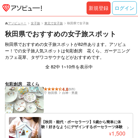
新規登録
ログイン
アソビュー！
女子旅
東北で女子旅
秋田県で女子旅
秋田県でおすすめの女子旅スポット
秋田県でおすすめの女子旅スポットが82件あります。アソビュ
ー！での女子旅人気スポットは旬彩創房 花くら、ガーデニング
カフェ花草、タザワコサウナなどがおすすめです。
全 82中 1~10件を表示中
旬彩創房 花くら
4.8
(5件)
秋田県
白神・男鹿
【秋田・能代・ポーセラーツ】5歳から簡単に体
験！好きなようにデザインするポーセラーツ体験
1,500
¥