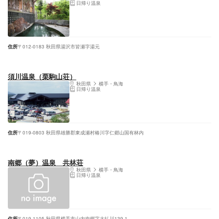
日帰り温泉
住所
〒012-0183 秋田県湯沢市皆瀬字湯元
須川温泉（栗駒山荘）
秋田県
横手・鳥海
日帰り温泉
住所
〒019-0803 秋田県雄勝郡東成瀬村椿川字仁郷山国有林内
南郷（夢）温泉 共林荘
秋田県
横手・鳥海
日帰り温泉
住所
〒019-1105 秋田県横手市山内南郷字大払川139-1