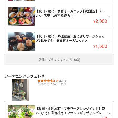
【秋田・能代・食育オーガニック料理講座】ドー
ナッツ型押し寿司を作ろう！
2,000
¥
【秋田・能代・料理教室】おにぎりワークショッ
プ♪親子で学べる食育オーガニック♪
1,500
¥
店舗のプランをすべて見る(3)
ガーデニングカフェ花草
4.8
(27件)
秋田県
横手・鳥海
【秋田・由利本荘・フラワーアレンジメント】花
束のように寄せ植え！プランツギャザリングレッ
スン＜ビギナーコースランチ付＞