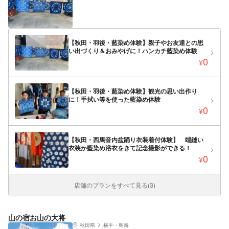
【秋田・羽後・藍染め体験】親子やお友達との思
い出づくり＆おみやげに！ハンカチ藍染め体験
0
¥
【秋田・羽後・藍染め体験】観光の思い出作り
に！手拭い等を使った藍染め体験
0
¥
【秋田・西馬音内盆踊り衣装着付体験】 端縫い
衣装か藍染め浴衣をきて記念撮影ができる！
0
¥
店舗のプランをすべて見る(3)
山の宿お山の大将
秋田県
横手・鳥海