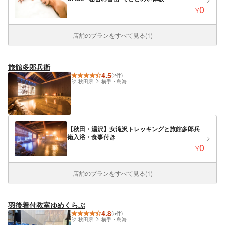
0
¥
店舗のプランをすべて見る(1)
旅館多郎兵衛
4.5
(2件)
秋田県
横手・鳥海
【秋田・湯沢】女滝沢トレッキングと旅館多郎兵
衛入浴・食事付き
0
¥
店舗のプランをすべて見る(1)
羽後着付教室ゆめくらぶ
4.8
(5件)
秋田県
横手・鳥海