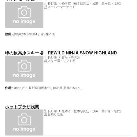
長野県
松本市（松本駅周辺・浅間・美ヶ原・塩尻）
スーパーマーケット
住所
長野県松本市中央4丁目9番51号
峰の原高原スキー場 REWILD NINJA SNOW HIGHLAND
長野県
菅平・峰の原
スキー場・リフト券
住所
〒386-2211 長野県須坂市仁礼峰の原 高原3153-50
ホットプラザ浅間
長野県
松本市（松本駅周辺・浅間・美ヶ原・塩尻）
日帰り温泉