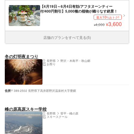
【4月19日～6月4日有効/アフタヌーンティー
付/400円割引】5,000種の植物が織りなす絶景！
10
最大
%おトク!
3,600
¥
4,000
¥
店舗のプランをすべて見る(5)
冬の灯明夜まつり
長野県
野沢・木島平・秋山郷
お祭り
住所
〒389-2502 長野県下高井郡野沢温泉村大字豊郷
峰の原高原スキー学校
長野県
菅平・峰の原
スキースクール