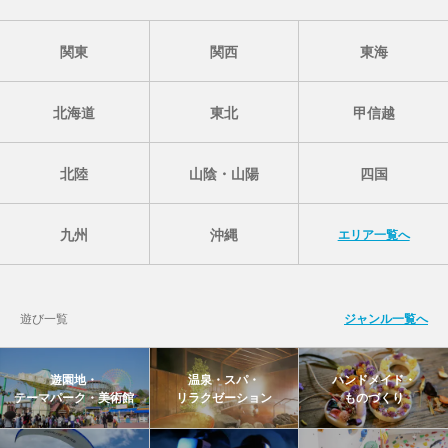
関東
関西
東海
北海道
東北
甲信越
北陸
山陰・山陽
四国
九州
沖縄
エリア一覧へ
遊び一覧
ジャンル一覧へ
遊園地・
温泉・スパ・
ハンドメイド・
テーマパーク・美術館
リラクゼーション
ものづくり