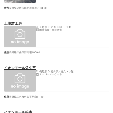
住所
長野県須坂市峰の原高原3153-50
土龍窯工房
長野県
戸倉上山田・千曲
陶芸体験・陶芸教室
住所
長野県千曲市野高場1000-1
イオンモール佐久平
長野県
軽井沢・佐久・小諸
スーパーマーケット
住所
長野県佐久市佐久平駅南11-10
イオンモール松本