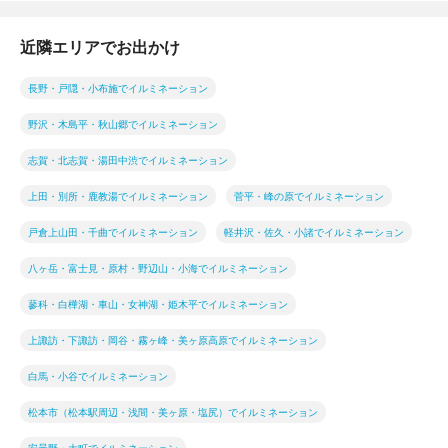
近隣エリアでお出かけ
長野・戸隠・小布施でイルミネーション
野沢・木島平・秋山郷でイルミネーション
志賀・北志賀・湯田中渋でイルミネーション
上田・別所・鹿教湯でイルミネーション
菅平・峰の原でイルミネーション
戸倉上山田・千曲でイルミネーション
軽井沢・佐久・小諸でイルミネーション
八ヶ岳・富士見・原村・野辺山・小海でイルミネーション
蓼科・白樺湖・車山・女神湖・姫木平でイルミネーション
上諏訪・下諏訪・岡谷・霧ヶ峰・美ヶ原高原でイルミネーション
白馬・小谷でイルミネーション
松本市（松本駅周辺・浅間・美ヶ原・塩尻）でイルミネーション