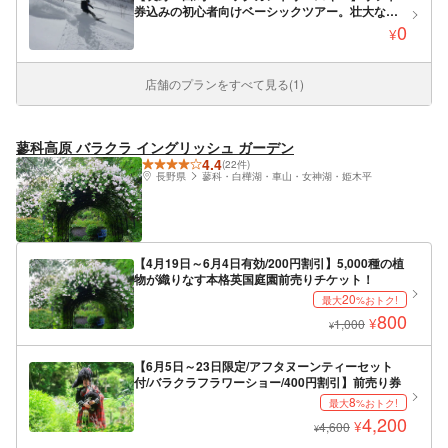
券込みの初心者向けベーシックツアー。壮大なス
ケールの山々に飛び込もう！
0
¥
店舗のプランをすべて見る(1)
蓼科高原 バラクラ イングリッシュ ガーデン
4.4
(22件)
長野県
蓼科・白樺湖・車山・女神湖・姫木平
【4月19日～6月4日有効/200円割引】5,000種の植
物が織りなす本格英国庭園前売りチケット！
20
最大
%おトク!
800
¥
1,000
¥
【6月5日～23日限定/アフタヌーンティーセット
付/バラクラフラワーショー/400円割引】前売り券
8
最大
%おトク!
4,200
¥
4,600
¥