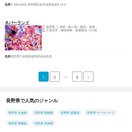
住所
〒390-0303 長野県松本市浅間温泉3-16-3
ネバーランド
長野県
伊那・駒ヶ根・飯田・昼神
工場見学・職場体験・産業観光 その他
住所
長野県下伊那郡根羽村赤坂高原
…
1
2
8
＞
長野県で人気のジャンル
長野県 水族館
長野県 動物園
長野県 遊園地
長野県 テーマパーク
長野県 博物館
長野県 美術館