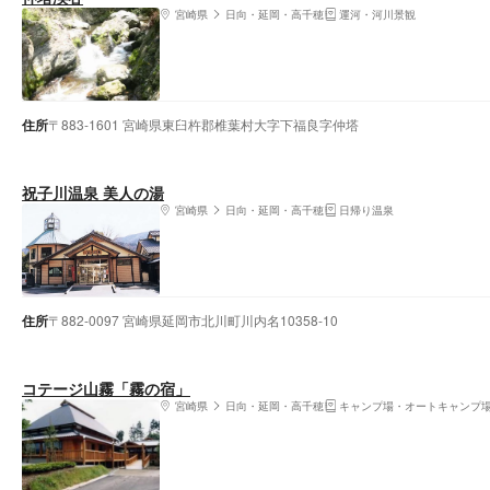
宮崎県
日向・延岡・高千穂
運河・河川景観
住所
〒883-1601 宮崎県東臼杵郡椎葉村大字下福良字仲塔
祝子川温泉 美人の湯
宮崎県
日向・延岡・高千穂
日帰り温泉
住所
〒882-0097 宮崎県延岡市北川町川内名10358-10
コテージ山霧「霧の宿」
宮崎県
日向・延岡・高千穂
キャンプ場・オートキャンプ