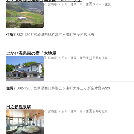
宮崎県
日向・延岡・高千穂
スポーツ施設
住所
〒882-1203 宮崎県西臼杵郡五ヶ瀬町三ヶ所広木野
ごかせ温泉森の宿「木地屋」
宮崎県
日向・延岡・高千穂
日帰り温泉
住所
〒882-1203 宮崎県西臼杵郡五ヶ瀬町大字三ヶ所広木野9223
日之影温泉駅
宮崎県
日向・延岡・高千穂
日帰り温泉