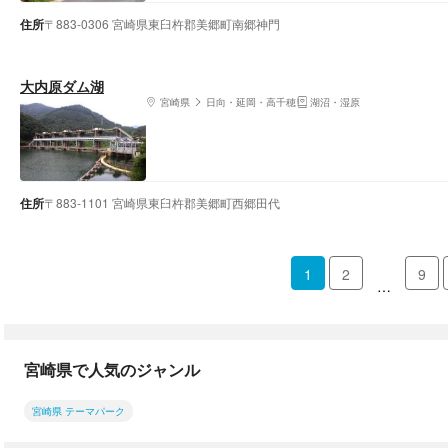
住所
〒883-0306 宮崎県東臼杵郡美郷町南郷神門
大内原ダム湖
宮崎県
日向・延岡・高千穂
湖沼・湿原
住所
〒883-1101 宮崎県東臼杵郡美郷町西郷田代
1
2
9
…
宮崎県で人気のジャンル
宮崎県 テーマパーク