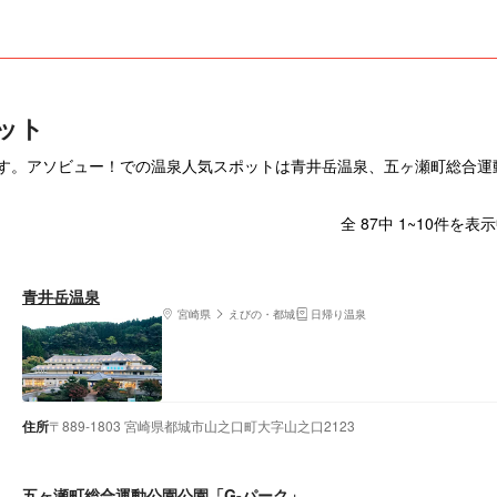
ット
ます。アソビュー！での温泉人気スポットは青井岳温泉、五ヶ瀬町総合運
全 87中 1~10件を表
青井岳温泉
宮崎県
えびの・都城
日帰り温泉
住所
〒889-1803 宮崎県都城市山之口町大字山之口2123
五ヶ瀬町総合運動公園公園「G-パーク」