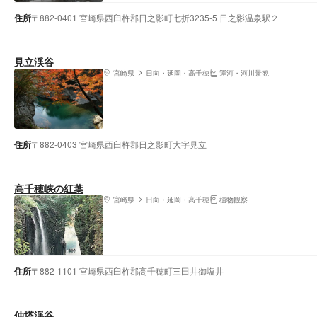
住所
〒882-0401 宮崎県西臼杵郡日之影町七折3235-5 日之影温泉駅２
見立渓谷
宮崎県
日向・延岡・高千穂
運河・河川景観
住所
〒882-0403 宮崎県西臼杵郡日之影町大字見立
高千穂峡の紅葉
宮崎県
日向・延岡・高千穂
植物観察
住所
〒882-1101 宮崎県西臼杵郡高千穂町三田井御塩井
仲塔渓谷