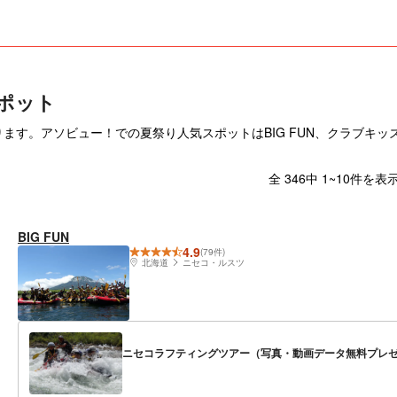
ポット
ります。アソビュー！での夏祭り人気スポットはBIG FUN、クラブキ
全 346中 1~10件を表
BIG FUN
4.9
(79件)
北海道
ニセコ・ルスツ
ニセコラフティングツアー（写真・動画データ無料プレ