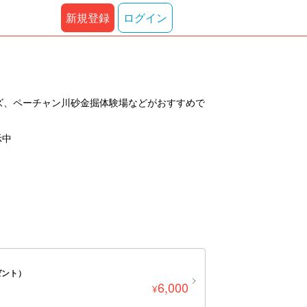
新規登録
ログイン
ッズ、ペーチャン川砂金掘体験場などがおすすめで
示中
ゼント）
6,000
¥