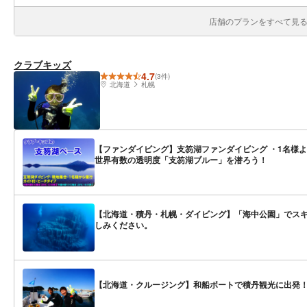
店舗のプランをすべて見る(
クラブキッズ
4.7
(3件)
北海道
札幌
【ファンダイビング】支笏湖ファンダイビング ・1名様より
世界有数の透明度「支笏湖ブルー」を潜ろう！
【北海道・積丹・札幌・ダイビング】「海中公園」でスキ
しみください。
【北海道・クルージング】和船ボートで積丹観光に出発