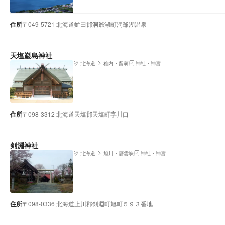
住所
〒049-5721 北海道虻田郡洞爺湖町洞爺湖温泉
天塩巌島神社
北海道
稚内・留萌
神社・神宮
住所
〒098-3312 北海道天塩郡天塩町字川口
剣淵神社
北海道
旭川・層雲峡
神社・神宮
住所
〒098-0336 北海道上川郡剣淵町旭町５９３番地