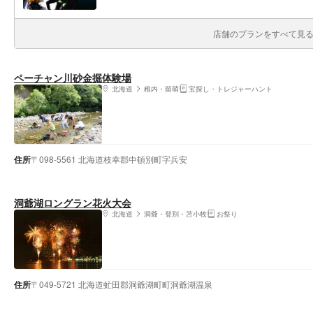
店舗のプランをすべて見る(
ペーチャン川砂金掘体験場
北海道
稚内・留萌
宝探し・トレジャーハント
住所
〒098-5561 北海道枝幸郡中頓別町字兵安
洞爺湖ロングラン花火大会
北海道
洞爺・登別・苫小牧
お祭り
住所
〒049-5721 北海道虻田郡洞爺湖町町洞爺湖温泉