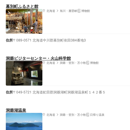
幕別町ふるさと館
北海道
旭川・層雲峡
博物館
住所
〒089-0571 北海道中川郡幕別町依田384番地3
洞爺ビジターセンター・火山科学館
北海道
洞爺・登別・苫小牧
博物館
住所
〒049-5721 北海道虻田郡洞爺湖町洞爺湖温泉町１４２番５
洞爺湖温泉
北海道
洞爺・登別・苫小牧
日帰り温泉