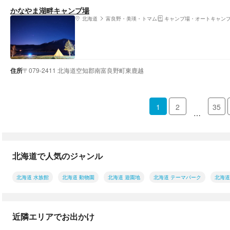
かなやま湖畔キャンプ場
北海道
富良野・美瑛・トマム
キャンプ場・オートキャン
住所
〒079-2411 北海道空知郡南富良野町東鹿越
1
2
35
…
北海道で人気のジャンル
北海道 水族館
北海道 動物園
北海道 遊園地
北海道 テーマパーク
北海道
近隣エリアでお出かけ