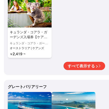
キュランダ・コアラ・ガ
ーデンズ入場券【ケアン
ズ・動物園】
キュランダ・コアラ・ガーデ
ンズ
オーストラリア | ケアンズ
2,419 ~
￥
すべて表示する >
グレートバリアリーフ