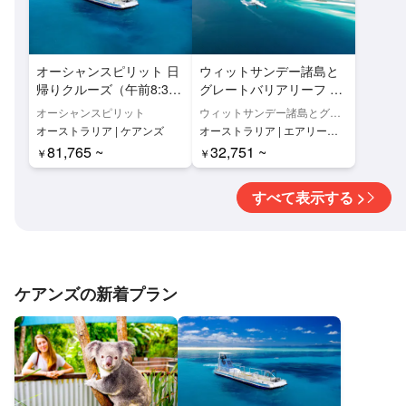
オーシャンスピリット 日
ウィットサンデー諸島と
帰りクルーズ（午前8:30~
グレートバリアリーフ 60
午後17:00・ケアンズ発）
分スカイツアー（エアリ
オーシャンスピリット
ウィットサンデー諸島とグレ
【ミカエルマス・ケイ・
ービーチ発）【グレート
ートバリアリーフ
オーストラリア | ケアンズ
オーストラリア | エアリービ
クルーズ&スノーケリン
バリアリーフ・観光フラ
ーチ
81,765 ~
32,751 ~
￥
￥
グ】
イト】
すべて表示する >
ケアンズの新着プラン