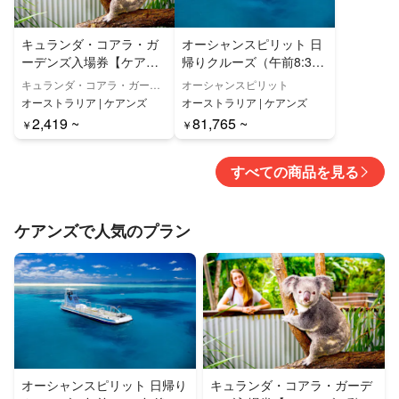
キュランダ・コアラ・ガ
オーシャンスピリット 日
ーデンズ入場券【ケアン
帰りクルーズ（午前8:30~
ズ・動物園】
午後17:00・ケアンズ発）
キュランダ・コアラ・ガーデ
オーシャンスピリット
【ミカエルマス・ケイ・
ンズ
オーストラリア | ケアンズ
オーストラリア | ケアンズ
クルーズ&スノーケリン
2,419 ~
81,765 ~
￥
￥
グ】
すべての商品を見る
ケアンズで人気のプラン
オーシャンスピリット 日帰り
キュランダ・コアラ・ガーデ