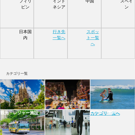
フィリ
インド
中国
スペイ
ピン
ネシア
ン
日本国
行き先
スポッ
内
一覧へ
ト一覧
へ
カテゴリ一覧
フード
ツアー・体験
観光・レジャー施設
カテゴリ一覧へ