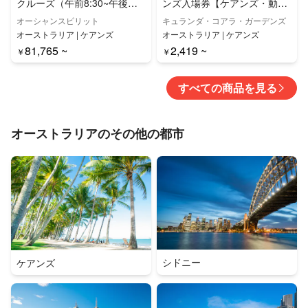
クルーズ（午前8:30~午後
ンズ入場券【ケアンズ・動物
17:00・ケアンズ発）【ミカ
園】
オーシャンスピリット
キュランダ・コアラ・ガーデンズ
エルマス・ケイ・クルーズ&
オーストラリア | ケアンズ
オーストラリア | ケアンズ
スノーケリング】
81,765 ~
2,419 ~
￥
￥
すべての商品を見る
オーストラリアのその他の都市
シドニー
ケアンズ