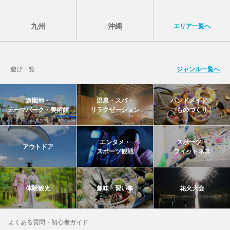
九州
沖縄
エリア一覧へ
遊び一覧
ジャンル一覧へ
遊園地・
温泉・スパ・
ハンドメイド・
テーマパーク・美術館
リラクゼーション
ものづくり
エンタメ・
スポーツ・
アウトドア
スポーツ観戦
フィットネス
体験観光
趣味・習い事
花火大会
よくある質問・初心者ガイド