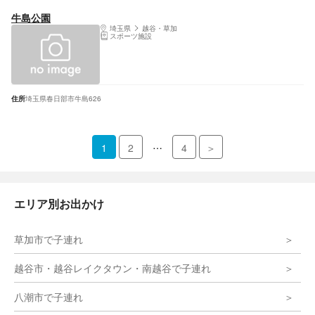
牛島公園
埼玉県
越谷・草加
スポーツ施設
住所
埼玉県春日部市牛島626
…
1
2
4
＞
エリア別お出かけ
草加市で子連れ
越谷市・越谷レイクタウン・南越谷で子連れ
八潮市で子連れ