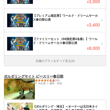
3,000
¥
【プレミアム指定席】ワールド・ドリームサーカ
ス春日部公演
3,400
¥
【ファミリーセット（SS指定席4名様）】ワール
ド・ドリームサーカス春日部公演
8,000
¥
店舗のプランをすべて見る(4)
ボルダリングサイト ビースリー春日部
4.6
(5件)
埼玉県
越谷・草加
【ボルダリング・埼玉】＜オーナーは元日本タイ