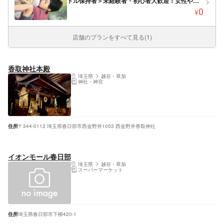
トル保持者＞未経験者・初心者大歓迎！女性やお
子様でも気軽にチャレンジ 春日部駅より車で5
0
¥
分！MAX100分のボルダリング体験！
店舗のプランをすべて見る(1)
香取神社本殿
埼玉県
越谷・草加
神社・神宮
住所
〒344-0112 埼玉県春日部市西金野井1053 西金野井香取神社
イオンモール春日部
埼玉県
越谷・草加
スーパーマーケット
住所
埼玉県春日部市下柳420-1