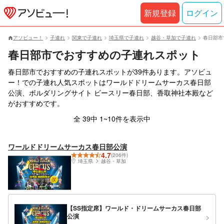
新規登録
ログイン
アソビュー！
子連れ
関東で子連れ
埼玉県で子連れ
越谷・草加で子連れ
春日部市
春日部市でおすすめの子連れスポット
春日部市でおすすめの子連れスポットが39件あります。アソビュ
ー！での子連れ人気スポットはワールドドリームサーカス春日部
公演、ボルダリングサイト ビースリー春日部、香取神社本殿など
がおすすめです。
全 39中 1~10件を表示中
ワールドドリームサーカス春日部公演
4.7
(206件)
埼玉県
越谷・草加
【SS指定席】ワールド・ドリームサーカス春日部
公演