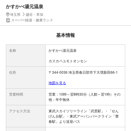
かすかべ湯元温泉
埼玉県
越谷・草加
スーパー銭湯・健康ランド
基本情報
名称
かすかべ湯元温泉
カスカベユモトオンセン
住所
〒344-0036 埼玉県春日部市下大増新田66-1
地図を見る
営業時間
営業：10時～翌8時30分（入館～翌1時）その
他：年中無休
アクセス方法
東武スカイツリーライン「武里駅」・「せん
げん台駅」・東武アーバンパークライン「豊
春駅」より送迎バス