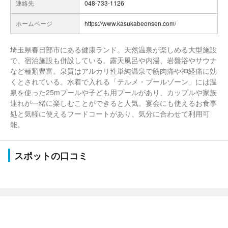
連絡先
048-733-1126
ホームページ
https://www.kasukabeonsen.com/
埼玉県春日部市にある健康ランド。天然温泉が楽しめる大型施設
で、宿泊施設も併設している。露天風呂や内湯、岩盤浴やサウナ
など種類豊富。泉質はアルカリ性単純温泉で筋肉痛や神経痛に効
くとされている。水着で入れる「テルメ・プールゾーン」には温
泉を使った25mプールや子ども用プールがあり、カップルや家族
連れが一緒に楽しむことができると人気。宴会にも使えるお食事
処と気軽に使えるフードコートがあり、気分に合わせて利用可
能。
スポットの口コミ