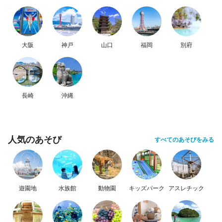
大阪
神戸
山口
福岡
別府
長崎
沖縄
人気のあそび
すべてのあそびをみる
遊園地
水族館
動物園
キッズパーク
アスレチック