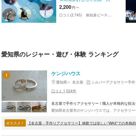
園券
2,200
円
〜
口コミ(2,745)
南知多ビーチランド＆南知多おもちゃ王国
愛知県のレジャー・遊び・体験 ランキング
ケンジハウス
1
愛知県
名古屋
シルバーアクセサリー手作
口コミ 1,524件
名古屋で手作りアクセサリー！職人が本格的な技法
オススメ！