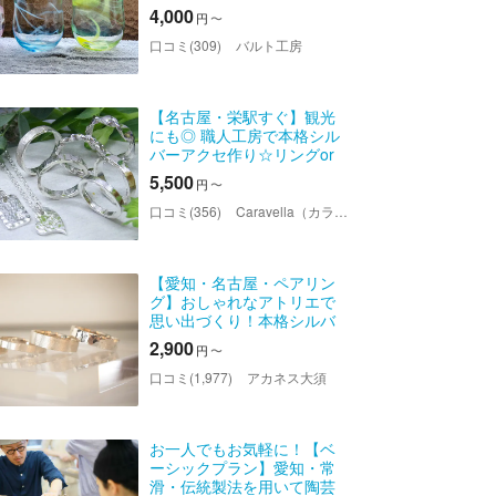
4,000
円
〜
口コミ(309)
バルト工房
【名古屋・栄駅すぐ】観光
にも◎ 職人工房で本格シル
バーアクセ作り☆リングor
ペンダント（材料費込み）
5,500
円
〜
口コミ(356)
Caravella（カラベラ）
【愛知・名古屋・ペアリン
グ】おしゃれなアトリエで
思い出づくり！本格シルバ
ーリング制作体験 デザイ
2,900
円
〜
ン豊富でペアリングにもお
すすめ♪
口コミ(1,977)
アカネス大須
お一人でもお気軽に！【ベ
ーシックプラン】愛知・常
滑・伝統製法を用いて陶芸