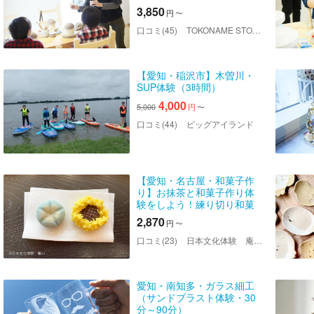
3,850
円
〜
口コミ(45)
TOKONAME STORE（トコナメストア）
【愛知・稲沢市】木曽川・
SUP体験（3時間）
4,000
5,000
円
〜
口コミ(44)
ビッグアイランド
【愛知・名古屋・和菓子作
り】お抹茶と和菓子作り体
験をしよう！練り切り和菓
子（2個）
2,870
円
〜
口コミ(23)
日本文化体験 庵an名古屋
愛知・南知多・ガラス細工
（サンドブラスト体験・30
分～90分）