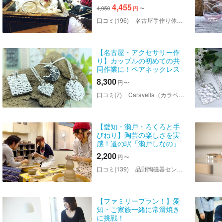
選べるシルバーリング作り
4,455
4,950
円
〜
体験
口コミ(196)
名古屋手作り体験（ワークショップ）のLITA
【名古屋・アクセサリー作
り】カップルの初めての共
同作業に！ペアネックレス
作り
8,300
円
〜
口コミ(7)
Caravella（カラベラ）
【愛知・瀬戸・ろくろと手
びねり】陶芸の楽しさを実
感！道の駅「瀬戸しなの」
敷地内！ろくろも手びねり
2,200
円
〜
も両方楽しめるぜいたく陶
芸体験（2時間）
口コミ(139)
品野陶磁器センター陶芸教室
【ファミリープラン！】愛
知・ご家族一緒に常滑焼き
に挑戦！