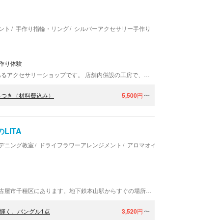
ント
手作り指輪・リング
シルバーアクセサリー手作り
作り体験
Caravella（カラベラ）は、名古屋市中心部の栄にあるアクセサリーショップです。 店舗内併設の工房で、ペアリングやシルバーアクセサリーなどを制作できる手作り体験を開催しています。 名古屋観光、デート、記念日、友達同士での思い出作りにも利用しやすく、街なかで気軽にものづくりを楽しめる体験です。 完成した作品は当日お持ち帰り可能です。 旅行の記念として、世界にひとつのアクセサリー作りを体験できます。
典つき（材料費込み）
5,500
円
〜
ITA
デニング教室
ドライフラワーアレンジメント
アロマオイル手作り
手作りスノ
名古屋手作り体験（ワークショップ）のLITAは、名古屋市千種区にあります。地下鉄本山駅からすぐの場所で、ハンドメイドの体験を開催しております。 お店は地下鉄名城線・本山駅から徒歩1分とアクセス便利な立地です。手作りのぬくもりを感じられる雑貨を販売しています。たくさんの雑貨に囲まれた空間で、リラックスして体験を楽しんでください。
輝く。バングル1点
3,520
円
〜