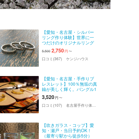
【愛知・名古屋・シルバー
リング作り体験】世界に一
つだけのオリジナルリング
を作ろう！カップルでペア
2,750
5,500
円
〜
リング作りにもおすすめ
♪（メタルプラン）
口コミ(367)
ケンジハウス
【愛知・名古屋・手作りブ
レスレット】100％無垢の真
鍮が美しく輝く。バングル1
点
3,520
円
〜
口コミ(107)
名古屋手作り体験（ワークショップ）のLITA
【吹きガラス・コップ】愛
知・瀬戸・当日予約OK！
（最寄り駅から徒歩5分）