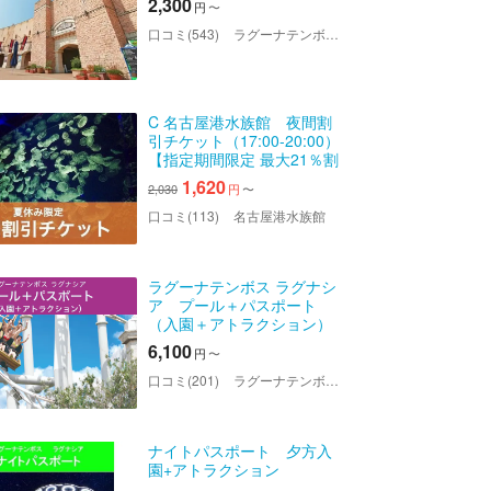
2,300
円
〜
口コミ(543)
ラグーナテンボス ラグナシア
C 名古屋港水族館 夜間割
引チケット（17:00-20:00）
【指定期間限定 最大21％割
引】
1,620
2,030
円
〜
口コミ(113)
名古屋港水族館
ラグーナテンボス ラグナシ
ア プール＋パスポート
（入園＋アトラクション）
6,100
円
〜
口コミ(201)
ラグーナテンボス ラグナシア
ナイトパスポート 夕方入
園+アトラクション