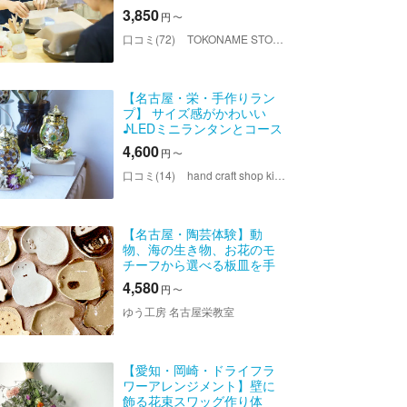
作品をつくろう
3,850
円
〜
口コミ(72)
TOKONAME STORE（トコナメストア）
【名古屋・栄・手作りラン
プ】 サイズ感がかわいい
♪LEDミニランタンとコース
ター作り（1セット）
4,600
円
〜
口コミ(14)
hand craft shop kinari（ハンドクラフトショップキナリ）
【名古屋・陶芸体験】動
物、海の生き物、お花のモ
チーフから選べる板皿を手
作り♪お一人様・女性同士・
4,580
円
〜
カップル・ファミリーに
ゆう工房 名古屋栄教室
【愛知・岡崎・ドライフラ
ワーアレンジメント】壁に
飾る花束スワッグ作り体