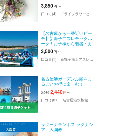
験！1個
3,850
円
〜
口コミ(4)
ドライフラワーと暮らしのお店 その灯ぐらし岡崎店
【名古屋から一番近いビー
チ】新舞子アスレチックパ
ーク！お子様から若者・カ
ップルまでみんなで楽しめ
3,500
円
〜
る！！ ※小学生の方が利用の
際は1～２名に対し保護者
口コミ(1)
新舞子海上アスレチックパーク
（18歳以上の大人）1名の同
伴（...
名古屋港ガーデンふ頭をま
るごとお得に楽しむ！
2,440
2,930
円
〜
口コミ(81)
名古屋港水族館
ラグーナテンボス ラグナシ
ア 入園券