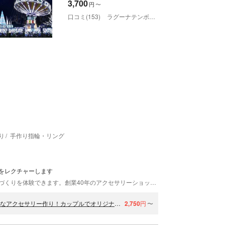
3,700
円
〜
口コミ(153)
ラグーナテンボス ラグナシア
り
手作り指輪・リング
をレクチャーします
愛知県名古屋市のケンジハウスでは、アクセサリーづくりを体験できます。創業40年のアクセサリーショップで、職人が本格的な技法を伝授します。初心者の方も、素敵な作品をつくれますよ。カップルやご両親へのプレゼントに、ペアリング制作がおすすめです。
【名古屋・手作りアクセサリー】体験では珍しい”WAX”での本格的なアクセサリー作り！カップルでオリジナルのペアリング作りにも（WAXプラン）
2,750
円
〜