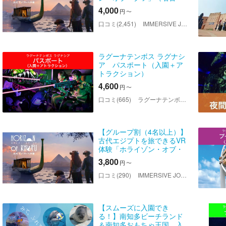
屋）
4,000
円
〜
口コミ(2,451)
IMMERSIVE JOURNEY イマーシブジャーニー名古屋
ラグーナテンボス ラグナシ
ア パスポート（入園＋ア
トラクション）
4,600
円
〜
口コミ(665)
ラグーナテンボス ラグナシア
【グループ割（4名以上）】
古代エジプトを旅できるVR
体験「ホライゾン・オブ・
クフ」（名古屋）
3,800
円
〜
口コミ(290)
IMMERSIVE JOURNEY イマーシブジャーニー名古屋
【スムーズに入園でき
る！】南知多ビーチランド
＆南知多おもちゃ王国 入