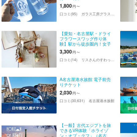
1,800
円
〜
口コミ(95)
ガラス工房グラスバレー
【愛知・名古屋駅・ドライ
フラワースワッグ作り体
験】駅から徒歩圏内！女子
会・カップルデートでおす
3,300
円
〜
すめ！"インスタ映え"な《バ
ラ一輪》のインテリア作り♪
口コミ(14)
リスさんのすわっぐはうす
A名古屋港水族館 電子前売
りチケット
2,030
円
〜
口コミ(30,631)
名古屋港水族館
【一般】古代エジプトを旅
できるVR体験「ホライゾ
ン・オブ・クフ」（名古