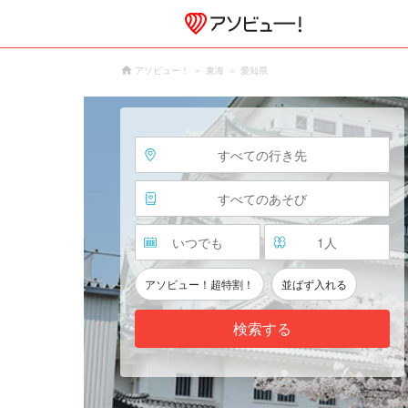
アソビュー！
東海
愛知県
すべての行き先
すべてのあそび
いつでも
1
人
アソビュー！超特割！
並ばず入れる
検索する