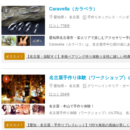
Caravella（カラベラ）
2
愛知県
名古屋
手作りネックレス・ペンダ
口コミ 778件
愛知県名古屋市・栄エリアで楽しむアクセサリー手
オススメ！
【名古屋・栄駅すぐ】本格ペアリング作り体験☆女性に嬉しい特
名古屋手作り体験（ワークショップ）のL
3
愛知県
名古屋
グリーンインテリア・ガー
口コミ 334件
名古屋・本山で手作り体験！
オススメ！
【愛知・名古屋・手作りブレスレット】100％無垢の真鍮が美しく