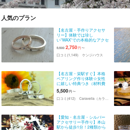
人気のプラン
【名古屋・手作りアクセサ
リー】体験では珍し
い”WAX”での本格的なアクセ
サリー作り！カップルでオ
2,750
5,500
円
〜
リジナルのペアリング作り
にも（WAXプラン）
口コミ(1,149)
ケンジハウス
【名古屋・栄駅すぐ】本格
ペアリング作り体験☆女性
に嬉しい特典つき（材料費
込み）
5,500
円
〜
口コミ(412)
Caravella（カラベラ）
【愛知・名古屋・シルバー
アクセサリー手作り】本山
駅から徒歩1分！2種類から