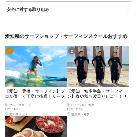
安全に対する取り組み
愛知県のサーフショップ・サーフィンスクールおすすめ
1位
2位
【愛知・豊橋・サーフィン】プ
【愛知・知多半島・サーフィ
ロが優しく丁寧に指導！サーフ
ン】春や秋も波乗りしよう！サ
ィン体験（朝9時プラン）
ーフィンプラン（ウェットスー
ブレイズサーフ
SUP SHOP 海楽
ツ付）
口コミ(45)
口コミ(10)
愛知県
三河
愛知県
知多
3位