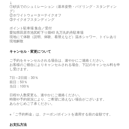
↓
①砂浜でのシュミレーション（基本姿勢・パドリング・スタンディン
グ）
②ホワイトウォーターテイクオフ
③テイクオフスタンディング
ポイント駐車場 集合／受付
愛知県田原市池尻町下り畑40 丸万丸釣舟駐車場
現地にて体験（説明、体験、着替えなど）温水シャワー、トイレあり
現地解散
キャンセル・変更について
ご予約をキャンセルされる場合は、速やかにご連絡ください。
お客様のご都合によりキャンセルされる場合、下記のキャンセル料を申
し受けます。
7日～2日前：30％
前日：50％
当日：100％
日程や人数変更も、速やかにご連絡ください。
時期や予約状況により、ご希望に添えない場合がございます。
あらかじめご了承ください。
※「ご予約料金」は、クーポン/ポイントを適用する前の金額です。
お支払方法