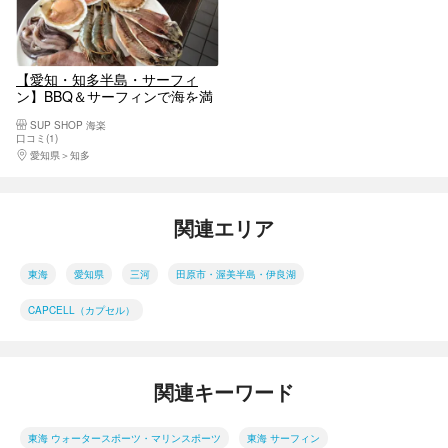
【愛知・知多半島・サーフィ
ン】BBQ＆サーフィンで海を満
喫！知多牛と海鮮が堪らない！
SUP SHOP 海楽
口コミ(1)
愛知県
知多
関連エリア
東海
愛知県
三河
田原市・渥美半島・伊良湖
CAPCELL（カプセル）
関連キーワード
東海 ウォータースポーツ・マリンスポーツ
東海 サーフィン