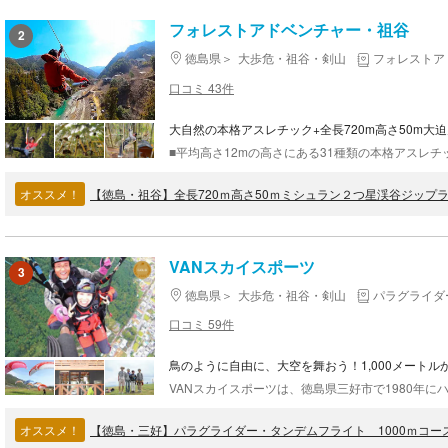
フォレストアドベンチャー・祖谷
2
徳島県
大歩危・祖谷・剣山
フォレストア
口コミ 43件
大自然の本格アスレチック+全長720m高さ50m大
オススメ！
VANスカイスポーツ
3
徳島県
大歩危・祖谷・剣山
パラグライダ
口コミ 59件
鳥のように自由に、大空を舞おう！1,000メート
オススメ！
【徳島・三好】パラグライダー・タンデムフライト 1000ｍコー