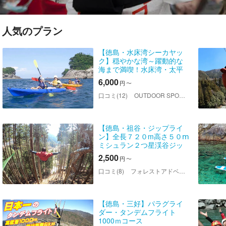
人気のプラン
【徳島・水床湾シーカヤッ
ク】穏やかな湾～躍動的な
海まで満喫！水床湾・太平
洋シーカヤック
6,000
円
〜
口コミ(12)
OUTDOOR SPORTS SQUARE（アウトドアスポーツスクエア）
【徳島・祖谷・ジップライ
ン】全長７２０m高さ５０ⅿ
ミシュラン２つ星渓谷ジッ
プライン！30分コース！フ
2,500
円
〜
ァミリー、カップル、グル
ープ、ライダーOK！当日予
口コミ(8)
フォレストアドベンチャー・祖谷
約OK
【徳島・三好】パラグライ
ダー・タンデムフライト
1000ｍコース