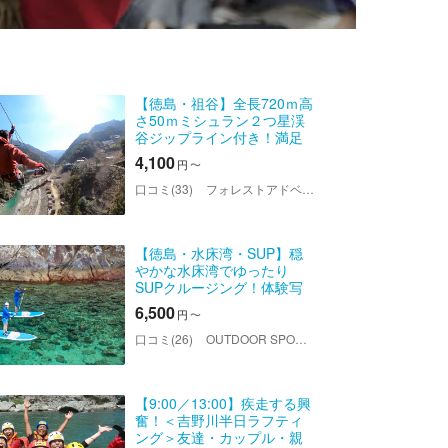
【徳島・祖谷】全長720ｍ高
さ50ｍミシュラン２つ星渓
谷ジップライン付き！満足
度２００％高さ１２m３１個
4,100
円
〜
本格アスレチック2時間コー
ス！ファミリー・カップ
口コミ(33)
フォレストアドベンチャー・祖谷
ル・グループOK！当日予約
OK！
【徳島・水床湾・SUP】穏
やかな水床湾でゆったり
SUPクルージング！体験写
真プレゼントあり
6,500
円
〜
口コミ(26)
OUTDOOR SPORTS SQUARE（アウトドアスポーツスクエア）
【9:00／13:00】疾走する興
奮！＜吉野川半日ラフティ
ング＞友達・カップル・親