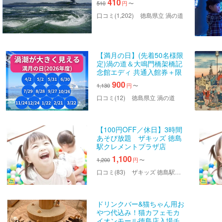
410
510
円
〜
口コミ(1,202)
徳島県立 渦の道
【満月の日】(先着50名様限
定)渦の道＆大鳴門橋架橋記
念館エディ 共通入館券＋限
定ノベルティ
900
1,130
円
〜
口コミ(12)
徳島県立 渦の道
【100円OFF／休日】3時間
あそび放題 ザキッズ 徳島
駅クレメントプラザ店
1,100
1,200
円
〜
口コミ(83)
ザキッズ 徳島駅クレメントプラザ
ドリンクバー&猫ちゃん用お
やつ代込み！猫カフェモカ
イオンモール徳島店入場チ