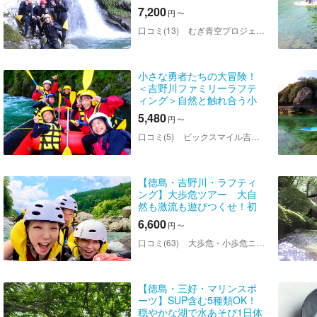
の爽快アクティビティ
7,200
円
〜
口コミ(13)
むぎ青空プロジェクト
小さな勇者たちの大冒険！
＜吉野川ファミリーラフテ
ィング＞自然と触れ合う小
学生向けの吉野川ラフティ
5,480
円
〜
ング。家族みんなで激流を
乗り越えて大笑顔になろう
口コミ(5)
ビックスマイル吉野川ラフティング
（小学1年生～・池田ベース
集合）
【徳島・吉野川・ラフティ
ング】大歩危ツアー 大自
然も激流も遊びつくせ！初
心者から経験者まで激流を
6,600
円
〜
しっかり満喫！＜写真デー
タもプレゼント＞
口コミ(63)
大歩危・小歩危ニューヤードラフティング
【徳島・三好・マリンスポ
ーツ】SUP含む5種類OK！
穏やかな湖で水あそび1日体