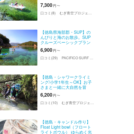
7,300
円
〜
口コミ(8)
むぎ青空プロジェクト
【徳島県海部郡・SUP】の
んびりと海のお散歩。SUP
クルーズベーシックプラン
6,900
円
〜
口コミ(29)
PACIFICO SURF HOUSE（パシフィコサーフハウス）
【徳島・シャワークライミ
ング/小学1年生～OK】お子
さまと一緒に大自然を冒
険！ファミリーコース
6,200
円
〜
口コミ(10)
むぎ青空プロジェクト
【徳島・キャンドル作り】
Float Light bowl（フロート
ライトボウル） ゆらめく光