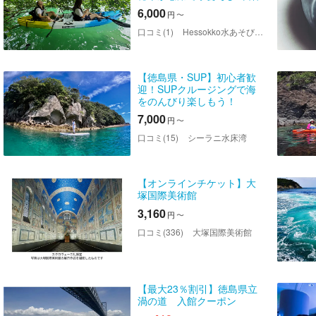
験
6,000
円
〜
口コミ(1)
Hessokko水あそびパーク
【徳島県・SUP】初心者歓
迎！SUPクルージングで海
をのんびり楽しもう！
7,000
円
〜
口コミ(15)
シーラニ水床湾
【オンラインチケット】大
塚国際美術館
3,160
円
〜
口コミ(336)
大塚国際美術館
【最大23％割引】徳島県立
渦の道 入館クーポン