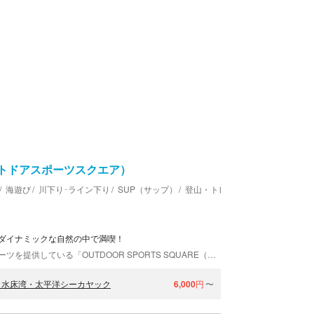
（アウトドアスポーツスクエア）
海遊び
川下り･ライン下り
SUP（サップ）
登山・トレッキング
ダイナミックな自然の中で満喫！
徳島・愛媛など四国の各地で様々なアウトドアスポーツを提供している「OUTDOOR SPORTS SQUARE（アウトドアスポーツスクエア）」。ユニークなオリジナルアクティビティもあり、初心者の方から上級者までご参加いただいています。少人数制で満足度が高いツアーは、ほとんどがプライベイトツアー。豊かな自然の中で体を動かし、冒険や癒しを堪能する特別なひとときを提供します。
！水床湾・太平洋シーカヤック
6,000
円
〜