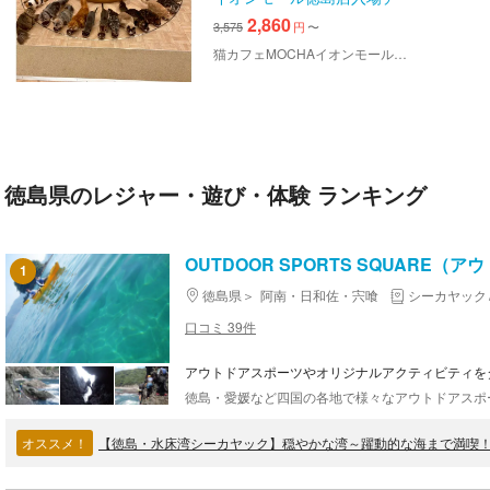
ケット
2,860
3,575
円
〜
猫カフェMOCHAイオンモール徳島店
徳島県のレジャー・遊び・体験 ランキング
OUTDOOR SPORTS SQUARE
1
徳島県
阿南・日和佐・宍喰
シーカヤック
口コミ 39件
アウトドアスポーツやオリジナルアクティビティを
オススメ！
【徳島・水床湾シーカヤック】穏やかな湾～躍動的な海まで満喫