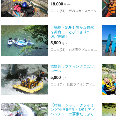
18,000
円
〜
口コミ(51)
VANスカイスポーツ
【徳島・SUP】豊かな自然
を舞台に、とびっきりの
SUP体験！
5,500
円
〜
口コミ(21)
むぎ青空プロジェクト
吉野川ラフティングこぼけ
コース
5,000
円
〜
口コミ(1)
四国ライオンアドベンチャー
【徳島・シャワークライミ
ング/小学5年生～OK】アド
ベンチャーの要素たっぷり