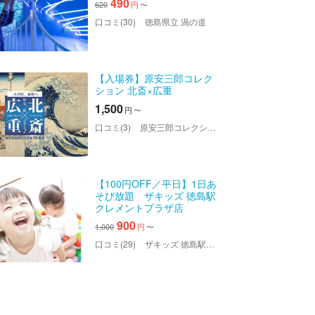
490
620
円
〜
口コミ(30)
徳島県立 渦の道
【入場券】原安三郎コレク
ション 北斎×広重
1,500
円
〜
口コミ(3)
原安三郎コレクション 北斎×広重
【100円OFF／平日】1日あ
そび放題 ザキッズ 徳島駅
クレメントプラザ店
900
1,000
円
〜
口コミ(29)
ザキッズ 徳島駅クレメントプラザ