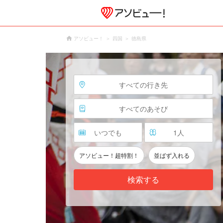
アソビュー！
四国
徳島県
すべての行き先
すべてのあそび
いつでも
1
人
アソビュー！超特割！
並ばず入れる
検索する