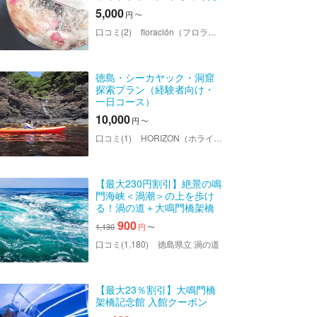
と香りが、心をほどいてく
5,000
円
〜
れる
口コミ(2)
floración（フロラシオン）
徳島・シーカヤック・洞窟
探索プラン（経験者向け・
一日コース）
10,000
円
〜
口コミ(1)
HORIZON（ホライゾン）
【最大230円割引】絶景の鳴
門海峡＜渦潮＞の上を歩け
る！渦の道＋大鳴門橋架橋
記念館エディ 共通入館券
900
1,130
円
〜
口コミ(1,180)
徳島県立 渦の道
【最大23％割引】大鳴門橋
架橋記念館 入館クーポン