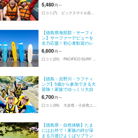
子で一緒にアドレナリン全
5,480
円
〜
開！激流吉野川を半日で手
軽に体験しよう。実績25
口コミ(7)
ビックスマイル吉野川ラフティング
年、信頼のビックスマイル
で！
【徳島県海部郡・サーフィ
ン】サーファーデビューを
全力応援！初心者歓迎のレ
ッスンプラン！
6,600
円
〜
口コミ(20)
PACIFICO SURF HOUSE（パシフィコサーフハウス）
【徳島・吉野川・ラフティ
ング】5歳から参加できる大
冒険！家族でゆっくり大自
然に触れる「ファミリーツ
6,700
円
〜
アー」
口コミ(39)
大歩危・小歩危ニューヤードラフティング
【徳島県・自然体験】たま
にはお外で！家族の絆が深
まる川遊びよくばりプラン