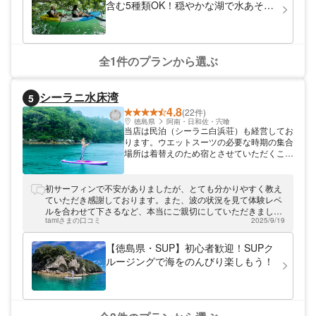
含む5種類OK！穏やかな湖で水あそび
1日体験
全1件のプランから選ぶ
シーラニ水床湾
5
4.8
(22件)
徳島県
阿南・日和佐・宍喰
当店は民泊（シーラニ白浜荘）も経営してお
ります。ウエットスーツの必要な時期の集合
場所は着替えのため宿とさせていただくこと
がございます。 安心してウエットスーツへ
のお着替え、そして体験後のシャワー利用も
可能となっております。 集合場所が宿とな
初サーフィンで不安がありましたが、とても分かりやすく教え
る際はメッセージにてご連絡をいたしますの
ていただき感謝しております。また、波の状況を見て体験レベ
で、ご確認をお願いいたします。 〜レジャ
ルを合わせて下さるなど、本当にご親切にしていただきまし
ー保険について〜 1日だけ入れるレジャー保
tamiさまの口コミ
2025/9/19
た。またぜひ利用させて下さい。ありがとうございました。
険への事前加入をおすすめしております。
「1day レジャー保険」と検索していただく
【徳島県・SUP】初心者歓迎！SUPク
と、各種保険がご確認いただけるかと思いま
ルージングで海をのんびり楽しもう！
す。 是非、事前に加入の手続きをお願いし
ます。 ※体験日当日での加入手続きに時間が
かかりますと、体験時間が短くなることがご
ざいます。ご了承ください。