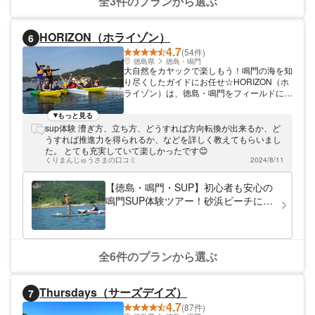
全3件のプランから選ぶ
HORIZON（ホライゾン）
6
4.7
(54件)
徳島県
徳島・鳴門
大自然をカヤックで楽しもう！鳴門の海を知
り尽くしたガイドにお任せ☆HORIZON（ホ
ライゾン）は、徳島・鳴門をフィールドにカ
ヤックツアーを開催しています。 魅力にあ
ふれた海域・鳴門 私たちがフィールドとす
もっと見る
る鳴門エリアは、魅力的な海域として知られ
sup体験 漕ぎ方、立ち方、どうすれば方向転換が出来るか、ど
ています。日本百景・世界三大潮流の鳴門海
うすれば推進力を得られるか、などを詳しく教えてもらいまし
峡を始めとして、大迫力かつ独特の潮流が数
た。 とても充実していて楽しかったです😊
多く存在します。対照的に内湾は静かで、水
くりまんじゅうさまの口コミ
2024/8/11
面は時に凪の様子を見せます。カヤックと海
のリズムはまるでゆりかごのように穏やか
【徳島・鳴門・SUP】初心者も安心の
で、赤ちゃんが寝てしまうほどです。 初め
鳴門SUP体験ツアー！砂浜ビーチに上
てでも安心。ゆっくりのんびり楽しみましょ
陸！
う☆ シーカヤックがまったく初めての方も
心配いりません。同行するガイドが日々の海
況を観察し、長年の経験を生かして安心・安
全なコースを選定しています。どのコースも
全6件のプランから選ぶ
休憩をしながらゆっくりと行いますので安心
です。水面の表情や潮風を楽しみながら漕ぎ
進めましょう。 関西圏からのアクセスも便
Thursdays（サーズデイズ）
7
利な鳴門。お気軽に遊びに来てくださいね！
4.7
(87件)