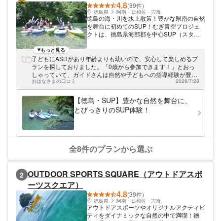
4.8
(89件)
徳島県
阿南・日和佐・宍喰
徳島の海・川を水上散策！豊かな県南の自然
を舞台に初めてのSUP！むぎ青空プロジェ
クトは、徳島県海部郡を中心SUP（スタン
ドアップパドル）などの自然体験アクティビ
ティを主催しています。 人と自然のふれあ
もっと見る
いを大切に、地域資源を活用した体験型プロ
子どもにASDがあり年齢よりも幼いので、安心して楽しめるプ
グラム むぎ青空プロジェクトは、人と人、
ランを探しておりました。「0歳から参加できます！」とおっ
人と自然のふれあいを大事にしています。多
しゃっていて、ガイドさんは自然や子どもへの指導経験が豊富
くの人が豊かに生き、自然と共生していく社
おはなさまの口コミ
2026/7/28
な方で、合わせながら教えていただきました。最後には、子ど
会が理想と考えます。当団体が提供するの
もたちがガイドさんのSUPボードに乗ってしまうほどに懐いて
は、自然や文化、歴史、そして人といった地
いました。 また次回もぜひお願いしたいです。ありがとうござ
【徳島・SUP】豊かな自然を舞台に、
域資源を活用した体験型プログラム。徳島の
いました！
とびっきりのSUP体験！
自然を体いっぱいにお楽しみいただけます。
海はもちろん、川でも楽しめる新感覚のウォ
ータースポーツ 自然体験にもってこいの
SUP。安定感のあるサーフィンボードのよ
うな板に立って（座って）、パドルで漕いで
全8件のプランから選ぶ
進みます。海はもちろん、川でも楽しめる新
感覚のウォータースポーツです。ひとりでゆ
ったり、家族とワイワイ、いろいろな乗り方
OUTDOOR SPORTS SQUARE（アウトドアスポ
2
ができますよ。 大自然に溶けこみ、五感を
ーツスクエア）
使って楽しむ体験プログラムに参加してみま
せんか。みなさまのお越しを心よりお待ちし
4.8
(39件)
ております。
徳島県
阿南・日和佐・宍喰
アウトドアスポーツやオリジナルアクティビ
ティをダイナミックな自然の中で満喫！徳