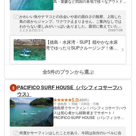
島・愛媛など四国の各地で様々なアウトドア
スポーツを提供している「OUTDOOR
SPORTS SQUARE（アウトドアスポーツス
クエア）」。ユニークなオリジナルアクティ
かわいい魚やナマコとの出会いや岩の面白さの観察。上陸した
ビティもあり、初心者の方から上級者までご
島の岩からジャンプ。ワクワク止まりません。ご案内なしでは
参加いただいています。少人数制で満足度が
わからない楽しみがいっぱいありました。親切に教えていただ
高いツアーは、ほとんどがプライベイトツア
ととさまの口コミ
2026/7/28
き、本当にありがとうございました。
ー。豊かな自然の中で体を動かし、冒険や癒
しを堪能する特別なひとときを提供します。
【徳島・水床湾・SUP】穏やかな水床
湾でゆったりSUPクルージング！体験
写真プレゼントあり
全5件のプランから選ぶ
PACIFICO SURF HOUSE（パシフィコサーフハ
3
ウス）
5.0
(49件)
徳島県
阿南・日和佐・宍喰
徳島県でサーフィン！パシフィコサーフハウ
スは初心者から経験者までサポート！
PACIFICO SURF HOUSE（パシフィコサー
フハウス）は、徳島県のサーフィン体験スク
ールです。毎年500人以上の方が受講してい
ます！お子さまや女性も安心・安全にお楽し
何度かサーフィンはしたことがあり、今回は自分のレベルに合