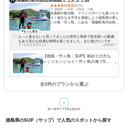
4.6
(67件)
徳島県
阿南・日和佐・宍喰
水族館や観光船、マリンスポーツも遊べちゃ
う！雄大な太平洋を堪能しよう徳島県の美し
い小島「竹ヶ島」にある「海陽町海洋自然博
物館マリンジャム」。ちいさな水族館がある
他、シーカヤックなどのマリンスポーツ、四
もっと見る
国八十八景に選定されたブルーマリン号の乗
もっと進まないと思ってましたが意外と簡単で安全面への配慮
船など、様々な体験をご用意しています！雄
もあり安心な快適な時間を過ごせました。また遊びたいです
大な太平洋に棲むサンゴや熱帯魚たちも間近
テーえむさまの口コミ
2024/8/7
で観察できますよ。竹ヶ島の海をぜひご体感
ください！
【徳島・竹ヶ島・SUP】初めての方も
レッツエンジョイ！竹ヶ島の海でSUP
体験
全3件のプランから選ぶ
1
全
11
件中
1~11
件を表示中
徳島県のSUP（サップ）で人気のスポットから探す