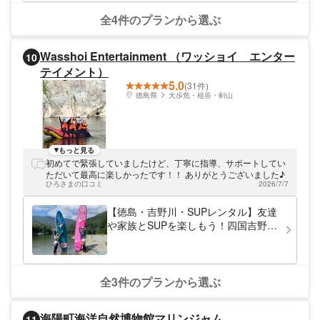
として表彰されました☆ 日頃の環境保全活
動と安全なダイビング講習が評価され、経済
全4件のプランから選ぶ
産業省認可の団体JRDAより、優良事業所と
して四国唯一の認可を受けました。また、
『最もお客様満足度が高いスクール』として
Wasshoi Entertainment （ワッショイ エンター
10
全国ナンバーワンを3度受賞しました☆ 皆さ
テイメント）
まのとっておきの体験を、海底少年がサポー
トします！美しい熱帯魚が棲む豊かな黒潮の
5.0
(31件)
海を楽しみましょう！
徳島県
大歩危・祖谷・剣山
もっと見る
初めてで緊張していましたけど、丁寧に指導、サポートしてい
ただいて最高に楽しかったです！！ ありがとうございました♪
ひろさまの口コミ
2026/7/7
【徳島・吉野川・SUPレンタル】友達
や家族とSUPを楽しもう！四国吉野川
SUP体験（レンタル）
全3件のプランから選ぶ
海陽町海洋自然博物館マリンジャム
11