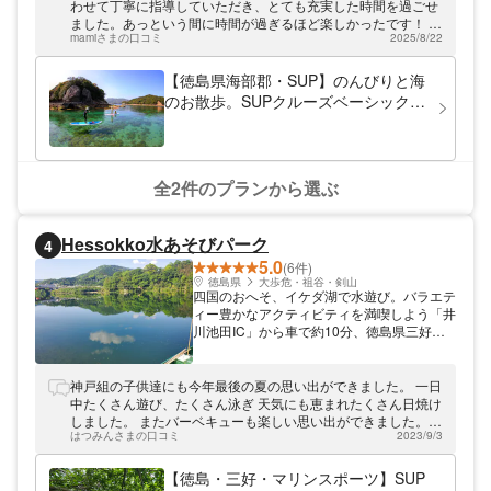
みいただけますよ。初めてのサーフィンを体
わせて丁寧に指導していただき、とても充実した時間を過ごせ
験する方も安心してお任せください！ステッ
ました。あっという間に時間が過ぎるほど楽しかったです！ お
プアッププランもご用意していますので、上
mamiさまの口コミ
2025/8/22
店は清潔で居心地が良く、シャワー室にはシャンプー・リン
達のコツをつかんでくださいね！サーフィン
ス・ボディソープ・クレンジングまで完備。さらに化粧水や乳
で心身ともにリフレッシュしてみませんか。
液などスキンケア用品まで揃っていて、ホスピタリティの高さ
【徳島県海部郡・SUP】のんびりと海
に驚きました。快適に過ごせる素晴らしい体験でした。
のお散歩。SUPクルーズベーシックプ
ラン
全2件のプランから選ぶ
Hessokko水あそびパーク
4
5.0
(6件)
徳島県
大歩危・祖谷・剣山
四国のおへそ、イケダ湖で水遊び。バラエテ
ィー豊かなアクティビティを満喫しよう「井
川池田IC」から車で約10分、徳島県三好市
にある「Hessokko水あそびパーク」。鏡の
ように静かなイケダ湖で、ウェイクボードや
SUP（スタンドアップパドル）など10種類
神戸組の子供達にも今年最後の夏の思い出ができました。 一日
以上のウォータースポーツとアウトドアコン
中たくさん遊び、たくさん泳ぎ 天気にも恵まれたくさん日焼け
テンツをお楽しみ頂けます。各ジャンルトッ
しました。 またバーベキューも楽しい思い出ができました。
プクラスのスタッフがレクチャーするので安
はつみんさまの口コミ
2023/9/3
ありがとうございました。
心安全。ご家族連れやグループでぜひお出か
け下さい。
【徳島・三好・マリンスポーツ】SUP