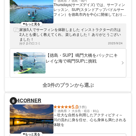
徳島県
徳島・鳴門
Thursdays(サーズデイズ) では、サーフィン
レッスン、SUP(スタンドアップパドルサー
フィン）を徳島市内を中心に開催しておりま
す。（場合によっては鳴門、宍喰、高知県の
イクミなど）その日のベストポイントにて開
もっと見る
催しております。サーフボード＆ウェットス
家族5人でサーフィンを体験しました インストラクターの方は
ーツのレンタル料金は込み！初心者でも楽し
2人とも優しく教えてくれ、楽しめました！ ありがとうござい
んでいただけるボードをご用意しておりま
ました！
す。 お客様の希望をお伺いし、最適なポイ
yyさまの口コミ
2025/9/24
ントでレッスンを行います。出来るだけ人の
少ないポイントをセレクトします。 お店は
【徳島・SUP】鳴門大橋をバックにキ
徳島駅近くにあり、サーフィン、SUP、ス
レイな海で鳴門SUPに挑戦
ノーボードを販売しております。水着やサン
ダル、日焼け止めなど必要な物はレッスン生
割引もありますので是非ご利用ください。イ
ンストラクター歴10年以上のベテランサー
ファーが丁寧にレクチャーいたします。レッ
全3件のプランから選ぶ
スン中の写真や動画はすべてプレゼントいた
します。 明るくエネルギーあふれるスタッ
フが丁寧にレクチャーいたします。来て良か
4CORNER
8
った！と言っていただけるサーフィンスクー
5.0
ルを心がけています。神戸、大阪、香川、岡
(1件)
山方面からも近く、日帰りサーファーにも好
徳島県
大歩危・祖谷・剣山
～壮大な自然を利用したアクティビティ～
評をいただいております。初心者でも波に乗
川の流れに身を任せ、心も身体も満たされる
ることができるよう、ベテランスタッフが丁
体験を
寧に指導いたします。 来てよかった！と言
われ続けるサーフィンスクールであり続けま
もっと見る
す！ これまでの経験を活かして、みなさま