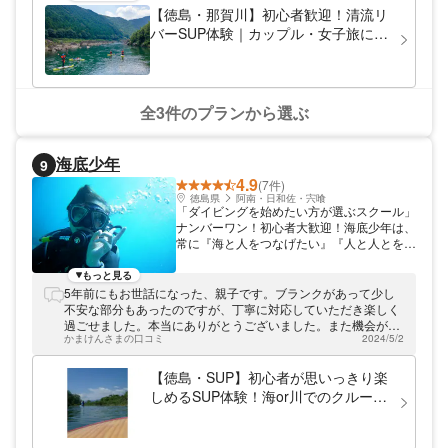
【徳島・那賀川】初心者歓迎！清流リ
に楽しんでいただけるサーフィンスクールを
開講しています。ぜひお気軽にお越しくださ
バーSUP体験｜カップル・女子旅にも
い。
◎
全3件のプランから選ぶ
海底少年
9
4.9
(7件)
徳島県
阿南・日和佐・宍喰
「ダイビングを始めたい方が選ぶスクール」
ナンバーワン！初心者大歓迎！海底少年は、
常に『海と人をつなげたい』『人と人とをつ
なげたい』という想いで活動しています。徳
島・海部で黒潮の海の魅力を皆さまにご案内
もっと見る
いたします！ 海を楽しんでもらうための、
5年前にもお世話になった、親子です。ブランクがあって少し
独自のレッスン！ 初めての方に緊張を和ら
不安な部分もあったのですが、丁寧に対応していただき楽しく
げて体験していただくために、まずは足がつ
過ごせました。本当にありがとうございました。また機会があ
く場所で、リラックスできる呼吸法などのレ
かまけんさまの口コミ
2024/5/2
れば宜しくお願い致します。
ッスンを行います。その後少しずつ海の生き
物達の世界へとお連れします。この独自のレ
【徳島・SUP】初心者が思いっきり楽
ッスンが非常にご好評をいただいておりま
しめるSUP体験！海or川でのクルージ
す！また、ヨガのインストラクターも在籍
ングツアー
し、心身ともにリラックスできる環境を整え
ています。 お客様満足度全国ナンバーワン