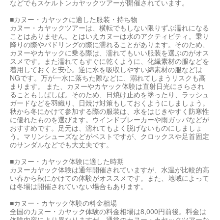
などでもスケルトンカヤックツアーが開催されています。
■カヌー・カヤックに適した服装・持ち物
カヌー・カヤックツアーは、横転でもしない限りずぶ濡れになる
ことはありません。とはいえカヌーは水のアクティビティ。乗り
降りの際やパドリングの際に濡れることがあります。そのため、
カヌーやカヤックに乗る際は、濡れてもいい服装を選ぶのがオス
スメです。また濡れてもすぐに乾くように、化繊素材の服などを
着用しておくと安心。逆に水を吸収しやすい綿素材の服などは
NGです。万が一水に落ちた際などに、溺れてしまうリスクも高
まります。 また、カヌーやカヤック体験は直射日光にさらされ
ることもしばしば。そのため、日焼け止めを塗ったり、ラッシュ
ガードなどを羽織り、日焼け対策もしておくようにしましょう。
秋から冬にかけて参加する際の服装は、水をはじきやすく防寒性
に優れたものを選びます。ウインドブレーカーや雨ガッパなどが
おすすめです。足元は、濡れてもよく脱げないものにしましょ
う。マリンシューズなどがベストですが、クロックスや足首固定
のサンダルなどでも大丈夫です。
■カヌー・カヤック体験に適した時期
カヌーカヤック体験は通年開催されていますが、水温が比較的高
い春から秋にかけての体験がオススメです。また、地域によって
は冬場は開催されていない場合もあります。
■カヌー・カヤック体験の料金相場
全国のカヌー・カヤック体験の料金相場は8,000円前後。料金は
体験内容により異なりますが、通常のカヌー・カヤックツアーな