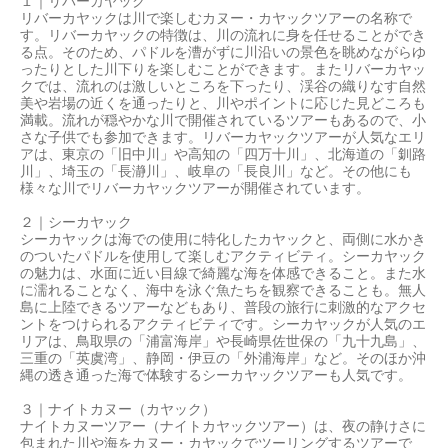
１｜リバーカヤック
リバーカヤックは川で楽しむカヌー・カヤックツアーの名称で
す。リバーカヤックの特徴は、川の流れに身を任せることができ
る点。そのため、パドルを漕がずに川沿いの景色を眺めながらゆ
ったりとした川下りを楽しむことができます。またリバーカヤッ
クでは、流れのは激しいところを下ったり、渓谷の織りなす自然
美や岩場の近くを通ったりと、川やポイントに応じた見どころも
満載。流れが穏やかな川で開催されているツアーもあるので、小
さな子供でも参加できます。リバーカヤックツアーが人気なエリ
アは、東京の「旧中川」や高知の「四万十川」、北海道の「釧路
川」、埼玉の「長瀞川」、岐阜の「長良川」など。その他にも
様々な川でリバーカヤックツアーが開催されています。
２｜シーカヤック
シーカヤックは海での使用に特化したカヤックと、両側に水かき
のついたパドルを使用して楽しむアクティビティ。シーカヤック
の魅力は、水面に近い目線で綺麗な海を体感できること。また水
に濡れることなく、海中を泳ぐ魚たちを観察できることも。無人
島に上陸できるツアーなどもあり、普段の旅行に刺激的なアクセ
ントをつけられるアクティビティです。シーカヤックが人気のエ
リアは、鳥取県の「浦富海岸」や長崎県佐世保の「九十九島」、
三重の「英虞湾」、静岡・伊豆の「外浦海岸」など。そのほか沖
縄の透き通った海で体験するシーカヤックツアーも人気です。
３｜ナイトカヌー（カヤック）
ナイトカヌーツアー（ナイトカヤックツアー）は、夜の静けさに
包まれた川や海をカヌー・カヤックでツーリングするツアーで