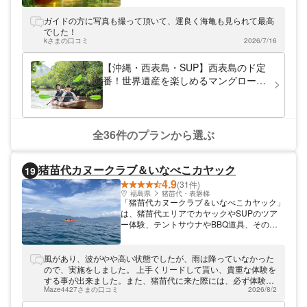
ています。特にクルージングが楽しめる
SUPツアーでは、マングローブ林や鍾乳洞
ガイドの方に写真も撮って頂いて、運良く海亀も見られて最高
探検が楽しめるプランなど、多彩なコンテン
でした！
ツがあります。また、サンゴ礁でできた幻の
kさまの口コミ
2026/7/16
島「バラス島」で楽しむシュノーケルツアー
やナイトツアー、釣り体験もご用意していま
【沖縄・西表島・SUP】西表島のド定
す。疲れない・お手軽をモットーに、分かり
番！世界遺産を楽しめるマングローブ
やすいレクチャーを心がけているので、初心
SUPorカヌー（半日／写真データ無
者の方も安心してお楽しみいただけます。ぜ
料）
ひ一度ご参加ください。 ※全国旅行支援クー
ポン券使えます
全36件のプランから選ぶ
猪苗代カヌークラブ＆いなべこカヤック
19
4.9
(31件)
福島県
猪苗代・表磐梯
「猪苗代カヌークラブ＆いなべこカヤック」
は、猪苗代エリアでカヤックやSUPのツア
ー体験、テントサウナやBBQ道具、その他
湖で楽しめる道具のレンタルをしています。
猪苗代湖が広大に見渡せる浜で、大自然に囲
まれながらまったりとお楽しみいただけま
風があり、波がやや高い状態でしたが、雨は降っていなかった
す。裏磐梯や会津若松市、観光地や温泉地も
ので、実施をしました。 上手くリードして貰い、貴重な体験を
近く、数日たっぷり楽しんでいただける場所
する事が出来ました。また、猪苗代に来た際には、必ず体験し
にあります。福島県にお越しの際は、ぜひ遊
Maze4427さまの口コミ
2026/8/2
たいと思います。ありがとうございました。
びにいらしてください。