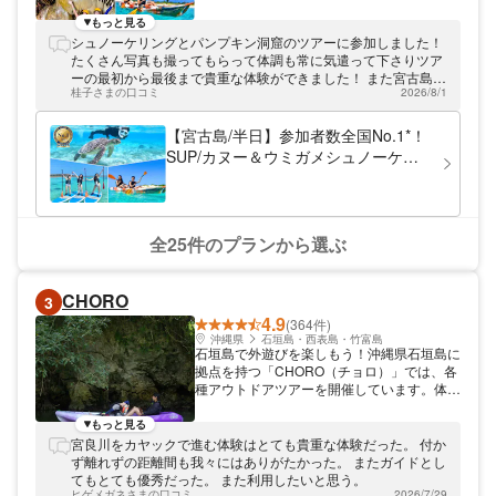
★全国No.1の実績★ 【年間参加者数・累計
口コミ数・年間売上・従業員数】の4部門に
もっと見る
おいて、全国No.1を獲得！ 日本で最も多く
シュノーケリングとパンプキン洞窟のツアーに参加しました！
のゲストに選ばれている大人気店です。 ★
たくさん写真も撮ってもらって体調も常に気遣って下さりツア
沖縄県内3％の最高水準の安全性★ 沖縄県公
ーの最初から最後まで貴重な体験ができました！ また宮古島以
安委員会から「安全対策優良海域レジャー提
桂子さまの口コミ
2026/8/1
外で遊ぶ時は是非利用します✨
供業者（マル優）」に指定されている数少な
い認定店です。県内でもわずか3％の事業者
【宮古島/半日】参加者数全国No.1*！
しか持っていない厳しい安全基準をクリアし
SUP/カヌー＆ウミガメシュノーケリ
ています。 ガイド全員が「水難救助員資
ング2大定番半日コース！写真データ&
格」を保有しています。万全のサポート体制
島内送迎無料！
で、初心者やお子様連れでも安心・安全に楽
しんでいただけます。 ★豊富なツアーと柔
軟なスケジュール★ 早朝から夜まで、各島
全25件のプランから選ぶ
で数十種類のツアーをご用意。2時間ほどの
気軽に楽しめるプランから、丸1日満喫でき
るプランまで、お客様の旅行プランに合わせ
CHORO
3
てお選びいただけます。きっと理想のツアー
4.9
が見つかりますので、迷った際はお気軽にご
(364件)
相談ください。 ★必要なものはすべてツア
沖縄県
石垣島・西表島・竹富島
石垣島で外遊びを楽しもう！沖縄県石垣島に
ー料金込み ・ 高画質写真データ（当日お渡
拠点を持つ「CHORO（チョロ）」では、各
し） ・ レンタル用品一式 ・ 更衣室/シャワ
種アウトドアツアーを開催しています。体験
ー ・ ホテル送迎 ・ 人気飲食店などで使える
場所は、国の天然記念物の「宮良川」など。
クーポン 宮古島で最高の思い出をつくるな
小さなお子さまからシニアの方まで、幅広い
もっと見る
ら、全国No.1*に選ばれたPiPiへ。 初めて目
方にお楽しみいただいております。
宮良川をカヤックで進む体験はとても貴重な体験だった。 付か
にする絶景、心躍るアクティビティ、そして
ず離れずの距離間も我々にはありがたかった。 またガイドとし
旅の終わりに「PiPiを選んで本当に良かっ
てもとても優秀だった。 また利用したいと思う。
た」と思える感動体験が、あなたを待ってい
ヒゲメガネさまの口コミ
2026/7/29