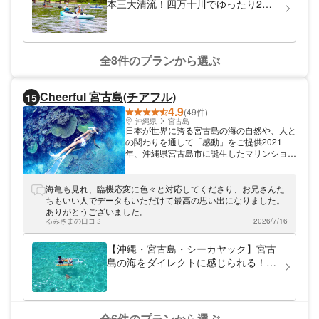
本三大清流！四万十川でゆったり2人
感を思い出します。童心にかえって思いっき
乗りカヌー（３人乗りも可）
り遊んでみませんか。 雄大な大自然を、全
身で満喫！ カヌー体験を行う四万十川は、
「日本最後の清流」と呼ばれ、「日本の秘境
100選」にも選ばれています。護岸工事が施
全8件のプランから選ぶ
されていない川沿いには、豊かな自然が広が
り、昔のままの美しい姿を保っています。水
のきれいな四万十川にはカワセミなども生息
Cheerful 宮古島(チアフル)
15
しています。運が良ければ、野生動物にも会
4.9
えますよ！ 休みの日には、雄大な大自然を
(49件)
楽しみながらカヌーを漕いでみませんか。お
沖縄県
宮古島
日本が世界に誇る宮古島の海の自然や、人と
子様や、初心者の方も大歓迎です！
の関わりを通して「感動」をご提供2021
年、沖縄県宮古島市に誕生したマリンショッ
プ「Cheerful 宮古島(チアフル)」。宮古島出
身・在住のスタッフが日本の楽園、宮古島を
ご案内。シーサーの色塗り体験やSUP（ス
海亀も見れ、臨機応変に色々と対応してくださり、お兄さんた
タンドアップパドル）など、インドアでもア
ちもいい人でデータもいただけて最高の思い出になりました。
ウトドアでも楽しめる体験ができますよ♪皆
ありがとうございました。
様とお会いできることを、スタッフ一同楽し
るみさまの口コミ
2026/7/16
みにしております！
【沖縄・宮古島・シーカヤック】宮古
島の海をダイレクトに感じられる！ク
リアカヤックツアー
全6件のプランから選ぶ