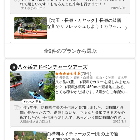
所で水遊びをしたり、天然記念物の岩畳を見
れて嬉しいです！もちろんまた来年も行きます！！
たりと、幅広い年齢のお客様にお楽しみいた
.ナモさまの口コミ
2026/7/12
だけます。
【埼玉・長瀞・カヤック】長瀞の綺麗
な川でリフレッシュしよう！カヤック
体験
全2件のプランから選ぶ
八ヶ岳アドベンチャーツアーズ
9
4.8
(78件)
長野県
蓼科・白樺湖・車山・女神湖・姫木平
八ヶ岳の麓、白樺湖でカヌーを楽しみません
か？白樺湖は標高1450ｍの避暑地にある、
とても穏やかな湖です。3歳からご年配の方
まで初心者の方が安心してカヌーなどウォー
ターアクテビティを楽しむことができます。
もっと見る
カヌー体験は誰もが安全に雄大な自然と触れ
小学3年生、幼稚園年長の子供達と参加しました。２時間と時
合うことができる最高の遊びです。 経験豊
間が長かったので、退屈しないか、ちゃんと参加できるのか心
かなガイドスタッフが、白樺湖の見所をご案
配でしたが、子供達も楽しんで、あっという間に時間が過ぎま
内いたします。 清流が湧き出る天然の噴
大勝由佳さまの口コミ
2026/8/1
した。従業員の方もとても親切で、大人も子供も充実した時間
水、パワースポットにもなっている水上に建
が過ごせました。また長野にきた際は行きたいです！
つ鳥居、途中上陸しての休憩では地下200m
白樺湖ネイチャーカヌー|湖の上で過
から汲みあげる湧き水天然水でリフレッシ
ごす2時間の冒険