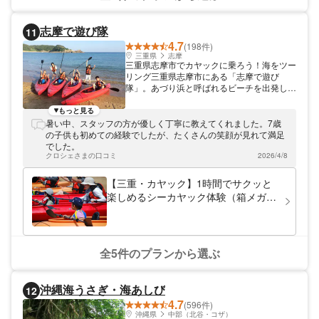
志摩で遊び隊
11
4.7
(198件)
三重県
志摩
三重県志摩市でカヤックに乗ろう！海をツー
リング三重県志摩市にある「志摩で遊び
隊」。あづり浜と呼ばれるビーチを出発し
て、カヤックツアーに出かけましょう。初め
ての方やファミリーの方大歓迎！ちょっとだ
もっと見る
け楽しみたいという方におすすめ！箱メガネ
暑い中、スタッフの方が優しく丁寧に教えてくれました。7歳
をお貸しするので、海の中を覗くこともでき
の子供も初めての経験でしたが、たくさんの笑顔が見れて満足
ますよ。
でした。
クロシェさまの口コミ
2026/4/8
【三重・カヤック】1時間でサクッと
楽しめるシーカヤック体験（箱メガネ
付き）
全5件のプランから選ぶ
沖縄海うさぎ・海あしび
12
4.7
(596件)
沖縄県
中部（北谷・コザ）