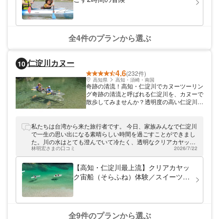
ュ！ 安定感抜群のレクリエーションカヤッ
クで、年齢や体格に関わらず誰でも水上散歩
を楽しむことができます。 みなさまのお越
しを心よりお待ちしております。
全4件のプランから選ぶ
仁淀川カヌー
10
4.6
(232件)
高知県
高知・須崎・南国
奇跡の清流！高知・仁淀川でカヌーツーリン
グ奇跡の清流と呼ばれる仁淀川を、カヌーで
散歩してみませんか？透明度の高い仁淀川
は、水面に浮かんでいるだけで癒されます
よ！仁淀ブルーと呼ばれる、本当にキレイな
水だけが見せる美しい青色を見にきてくださ
私たちは台湾から来た旅行者です。 今日、家族みんなで仁淀川
いね。陸上でレクチャーを行ってから川下り
で一生の思い出になる素晴らしい時間を過ごすことができまし
をするので、カヌーが初めての方でも楽しく
た。川の水はとても澄んでいて冷たく、透明なクリアカヤック
チャレンジできます。
林明宏さまの口コミ
2026/7/22
から見る景色は本当に美しく、感動しました。 スタッフの皆さ
んもとても親切で、安心して楽しむことができました。仁淀川
を訪れる機会があれば、ぜひおすすめしたいアクティビティで
【高知・仁淀川最上流】クリアカヤッ
す。素敵な思い出をありがとうございました。
ク宙船（そらふね）体験／スイーツ付
／一眼レフ＆4Kドローン撮影データプ
レゼント！／カップル・ファミリーに
♪
全9件のプランから選ぶ