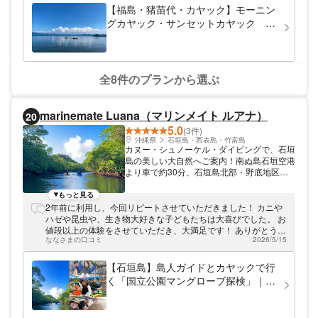
【福島・猪苗代・カヤック】モーニン
グカヤック・サンセットカヤック 猪
苗代湖を水上散歩
全8件のプランから選ぶ
marinemate Luana（マリンメイト ルアナ）
20
5.0
(3件)
沖縄県
石垣島・西表島・竹富島
カヌー・シュノーケル・ダイビングで、石垣
島の美しい大自然へご案内！南ぬ島石垣空港
より車で約30分、石垣島北部・野底地区に
あるmarinemate Luana。石垣の美しい海が
目の前に広がり、マングローブに囲まれた自
もっと見る
然豊かな吹通川も近く、カヌーやシュノーケ
2年前に利用し、今回リピートさせていただきました！ カニや
ルに最適な立地にあるショップです。カヌー
ハゼや昆虫や、生き物大好きな子どもたちは大喜びでした。 お
はショップ前から出発で移動もなく楽ちん。
値段以上の体験をさせていただき、大満足です！ ありがとうご
初心者の方も安心して楽しめる環境を整えて
ななさまの口コミ
2026/5/15
ざいました！
います。
【石垣島】島人ガイドとカヤックで行
く「国立公園マングローブ探検」｜年
2300名超が体験&動画付（石垣島最大
の国立公園を満喫／2組限定で初心者