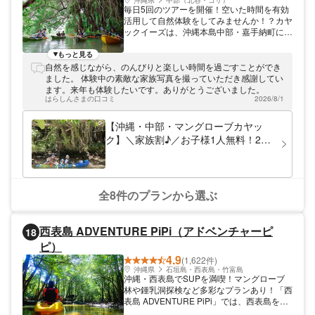
沖縄県
中部（北谷・コザ）
毎日5回のツアーを開催！空いた時間を有効
活用して自然体験をしてみませんか！？カヤ
ックイーズは、沖縄本島中部・嘉手納町にあ
り、アクセス便利！ 準備物も少なく気軽に
参加することができます。カヤックツアーで
もっと見る
自然体験を満喫しましょう。 たくさんのお
自然を感じながら、のんびりと楽しい時間を過ごすことができ
客様に喜ばれています 当社はお客様から
ました。 体験中の素敵な家族写真を撮っていただき感謝してい
「お兄さんの説明で安心して楽しむことがで
ます。来年も体験したいです。ありがとうございました。
きました！」「東京ではできない貴重な体験
はらしんさまの口コミ
2026/8/1
ができました！」といったご感想をいただい
ております。沖縄の自然にふれあい、安全に
【沖縄・中部・マングローブカヤッ
楽しんでいただけるよう、シチュエーション
ク】＼家族割♪／お子様1人無料！2人
に合わせた最高の体験をプレゼントいたしま
目以降半額！アクセス抜群！ツアー画
す。 毎日5回のカヤック体験を提供 当社で
像プレゼント！比謝川マングローブカ
は毎日5回のカヤック体験を提供しています
ので、ご旅行のスケジュールに合わせてツア
ヤック
ー時間をお選びいただけます。パートナーと
全8件のプランから選ぶ
息を合わせてカヤックを漕ぎ進め、その日そ
の時だけの景観を求めて冒険の旅に出かけま
しょう！
西表島 ADVENTURE PiPi（アドベンチャーピ
18
ピ）
4.9
(1,622件)
沖縄県
石垣島・西表島・竹富島
沖縄・西表島でSUPを満喫！マングローブ
林や鍾乳洞探検など多彩なプランあり！「西
表島 ADVENTURE PiPi」では、西表島をホ
ームに様々なアクティビティツアーを開催し