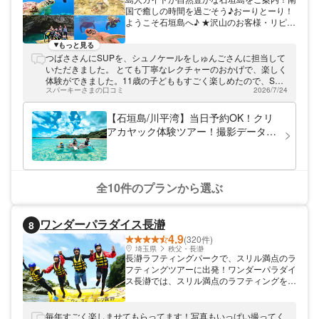
能（同エリア唯一） ・愛犬と一緒に楽しめ
国で癒しの時間を過ごそう♪おーりとーり！
るドッグSUP対応（同エリア唯一） お子様
ようこそ石垣島へ♪ ★沢山のお客様・リピー
から大人まで、さらに愛犬も一緒に楽しめる
ター様に支えられ、5年目を迎えることがで
SUP体験。ご家族やグループ旅行にも人気
きました★ 私達【SHISHI石垣島】は、島人
もっと見る
です。 ※ドッグSUPは1頭2,000円のオプシ
ガイドのヨシを中心に、 『焦らず急がず丁
つばささんにSUPを、シュノケールをしゅんごさんに担当して
ョン。前日に爪切りとヤスリがけをお願いい
寧に』 をモットーとした小さなマリンショ
いただきました。 とても丁寧なレクチャーのおかげで、楽しく
たします（犬は保険対象外）。 ツアーは仁
ップです。 「初めてのシュノーケル」「海
体験ができました。11歳の子どももすごく楽しめたので、SUP
淀川エリアのSUP事業者の中でも最も上流
で泳ぐのは数十年ぶり」「泳げない」 そん
スパーキーさまの口コミ
2026/7/24
またすぐやりたい！次いつできる？と何度も言っています。素
の秘境エリアで開催。透明度が高く、他のツ
な小さなお子様からご年配の方までしっかり
敵な写真も撮っていただき、初めて見るドローンの動きにも家
アーや一般利用者が少ないため、夏の繁忙期
指導・ご案内いたします。 海で泳ぐのはち
族で楽しみました！ シュノーケルは念願のカメを見ることがで
【石垣島/川平湾】当日予約OK！クリ
でも混雑せず、ゆったりと仁淀ブルーを満喫
ょっと… の方には【川平湾・クリアカヤッ
き、一緒に泳げて貴重な体験になりました。子どもが波に押さ
できます。 ツアー開催場所は高知自動車道
アカヤック体験ツアー！撮影データ、
クツアー】 夜の石垣島を楽しみたい！ 方に
れてカメに近づいてしまった際も上手に引っ張って触れずにす
「伊野IC」から車で約80分の仁淀川町エリ
送迎無料・3歳以下無料♪
は【星空フォトツアー】 手軽に話題のアク
みました。最後にカクレクマノミも見ることができ、とてもか
ア。SUPやカヤックでしか見ることのでき
ティビティで遊びたい！ 方には【川平湾・
わいかったです。 ありがとうございました。
ない絶景を、ぜひ体験しにお越しください。
クリアサップツアー】 もご準備しておりま
す。 他にも小さな牧場(八重山地方の一大産
全10件のプランから選ぶ
業なんです！) も営む私たち。 石垣島のこと
ならなんでも聞いてくださいね♪ 皆様のお越
しをお待ちしております♪
ワンダーパラダイス長瀞
8
4.9
(320件)
埼玉県
秩父・長瀞
長瀞ラフティングパークで、スリル満点のラ
フティングツアーに出発！ワンダーパラダイ
ス長瀞では、スリル満点のラフティングを体
験できます。7人乗りのボートに乗りこみ、
パーク前の河原から出発！荒川の激流を、皆
で力を合わせて進みます。流れの穏やかな場
毎年すごく楽しませてもらってます！写真もいっぱい撮ってく