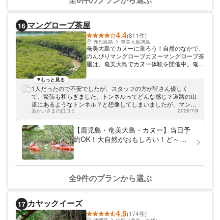
マングローブ茶屋
16
4.4
(811件)
鹿児島県
奄美大島諸島
奄美大島でカヌーに乗ろう！自然のなかで、
のんびりマングローブカヌーマングローブ茶
屋は、奄美大島でカヌー体験を開催中。奄美
のダイナミックな自然風景を満喫できるプラ
ンを沢山ご用意しています。いつもの時間か
もっと見る
ら解放されて、のんびり、ゆったりと、自分
1人だったので不安でしたが、スタッフの方が皆さん優しく
のペースでお楽しみください。また、茶屋を
て、緊張も和らぎました。トンネルってどんな感じ？道路の山
出て少し歩いた所には遊歩道への入り口があ
道にあるようなトンネル？と想像してしまいましたが、マング
り、マングローブ遊歩道へ行くことができま
あかいさまの口コミ
2026/7/9
ローブが両方から覆い被さっているからトンネルなのですね！
す。潮の満ち引きによって変化するマングロ
気持ち良く楽しく過ごせました！ありがとうございました
ーブの森をゆったり観察できるのでオススメ
【鹿児島・奄美大島・カヌー】当日予
です。
約OK！大自然がおもしろい！ど～ん
とこい奄美へ。マングローブカヌー
三密防止の為随時スタート（9:00〜
16:00）
全9件のプランから選ぶ
カヤックイーズ
17
4.9
(174件)