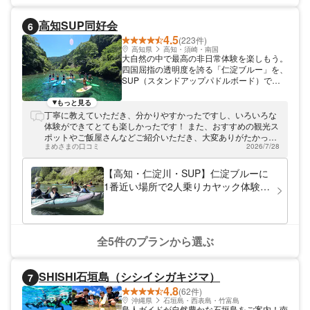
気軽に楽しめるプランから、丸1日満喫でき
るプランまで、お客様の旅行プランに合わせ
高知SUP同好会
6
てお選びいただけます。きっと理想のツアー
4.5
が見つかりますので、迷った際はお気軽にご
(223件)
相談ください。 ★必要なものはすべてツア
高知県
高知・須崎・南国
大自然の中で最高の非日常体験を楽しもう。
ー料金込み ・ 高画質写真データ（当日お渡
四国屈指の透明度を誇る「仁淀ブルー」を、
し） ・ レンタル用品一式 ・ 更衣室/シャワ
SUP（スタンドアップパドルボード）で体
ー ・ ホテル送迎 ・ 人気飲食店などで使える
験してみませんか？ 高知の清流・仁淀川の
クーポン 石垣島で最高の思い出をつくるな
大自然の中で、水上から絶景を楽しむ特別な
もっと見る
ら、全国No.1*に選ばれたPiPiへ。 初めて目
アクティビティです。SUPでしか出会えな
丁寧に教えていただき、分かりやすかったですし、いろいろな
にする絶景、心躍るアクティビティ、そして
い景色を、ゆったりと探検できます。 「高
体験ができてとても楽しかったです！ また、おすすめの観光ス
旅の終わりに「PiPiを選んで本当に良かっ
知SUP同好会」は2020年春に社会人サーク
ポットやご飯屋さんなどご紹介いただき、大変ありがたかった
た」と思える感動体験が、あなたを待ってい
ルとしてスタートし、クラウドファンディン
まめさまの口コミ
2026/7/28
です。
ます！
グを経て事業化。現在は屋号登録を行い、個
人事業としてSUP体験ツアーを運営してい
【高知・仁淀川・SUP】仁淀ブルーに
ます。仁淀川の美しさと魅力を、SUPを通
1番近い場所で2人乗りカヤック体験。
して多くの方にお伝えすることを大切にして
にこ淵まで35分。撮影データ付き。女
います。 代表は元ライフセーバーでSUP有
子旅におすすめ。2歳～OK。
資格インストラクター。さらにスタッフ全員
が有資格インストラクターのため、少人数制
で安全管理を徹底しています。SUPが初め
全5件のプランから選ぶ
ての方でも基礎から丁寧にレクチャーするの
で安心。しっかり漕ぎ方を学びながら、川遊
びを全力で楽しめる体験内容です。 【当店
SHISHI石垣島（シシイシガキジマ）
7
ならではの特徴】 ・仁淀川町エリアで岩か
4.8
らの飛び込み体験ができるのは当店のみ ・2
(62件)
歳から通常のSUPボードで親子タンデム可
沖縄県
石垣島・西表島・竹富島
島人ガイドが自然豊かな石垣島をご案内！南