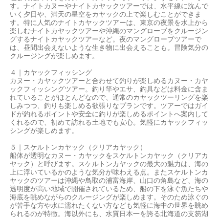
す。ナイトカヌーやナイトカヤックツアーでは、水平線に沈んで
いく夕日や、満天の星空をカヤックの上で楽しむことができま
す。特に人気のナイトカヤックツアーは、東京の夜景を水上から
楽しむナイトカヤックツアーや沖縄のマングローブをクルージン
グするナイトカヤックツアーなど。夜のマングローブツアーで
は、昼間出会えないような生き物に出会えることも。冒険気分の
クルージングが楽しめます。
４｜カヤックフィッシング
カヌー・カヤックツアーと合わせて釣りが楽しめるカヌー・カヤ
ックフィッシングツアー。釣り竿やエサ、釣具などは料金に含ま
れていることがほとんどなので、通常のカヤックツーリングを楽
しみつつ、釣りも楽しめる欲張りなプランです。ツアーではガイ
ドが釣れるポイントや安全に釣りが楽しめるポイントへ案内して
くれるので、初めて訪れる土地でも安心。気軽にカヤックフィッ
シングが楽しめます。
５｜スケルトンカヤック（クリアカヤック）
船体が透明なカヌー・カヤックをスケルトンカヤック（クリアカ
ヤック）と呼びます。スケルトンカヤックの最大の魅力は、海の
上に浮いているかのような気分が味わえる点。またスケルトンカ
ヤックのツアーは沖縄や鳥取の浦富海岸、山口の角島など、海の
透明度が高い地域で開催されているため、船の下を泳ぐ魚たちや
海底を眺めながらのクルージングが楽しめます。そのため泳ぐの
が苦手な方や水に濡れたくない方なども気軽に海中の世界を眺め
られるのが特徴。海以外にも、水質日本一を誇る北海道の支笏湖