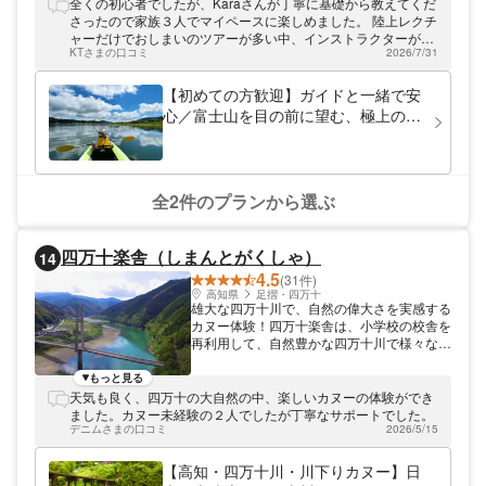
ージ風のショップです。雄大な富士山を眺め
全くの初心者でしたが、Karaさんが丁寧に基礎から教えてくだ
ながら、ゆったりとした時間を過ごせます。
さったので家族３人でマイペースに楽しめました。 陸上レクチ
ホスピタリティを何よりも大切にしており、
ャーだけでおしまいのツアーが多い中、インストラクターが90
ご家族連れやカップル、ご高齢のお客様など
KTさまの口コミ
2026/7/31
分つきっきりで指導して下さるこのツアー、お勧めです。最後
から好評です。
の30分のフリータイムでは無理なく楽しい時間が過ごせまし
た。
【初めての方歓迎】ガイドと一緒で安
心／富士山を目の前に望む、極上のカ
ヌー体験（2時間） ＜山梨・山中湖＞
全2件のプランから選ぶ
四万十楽舎（しまんとがくしゃ）
14
4.5
(31件)
高知県
足摺・四万十
雄大な四万十川で、自然の偉大さを実感する
カヌー体験！四万十楽舎は、小学校の校舎を
再利用して、自然豊かな四万十川で様々な自
然体験ツアーを開催しています。 小学校を
再利用した設備で、懐かしい雰囲気を味わう
もっと見る
四万十楽舎は、自然あふれる高知県・四万十
天気も良く、四万十の大自然の中、楽しいカヌーの体験ができ
川の川沿いにあります。廃校になった小学校
ました。カヌー未経験の２人でしたが丁寧なサポートでした。
の校舎を、受付や集合場所として利用し、四
デニムさまの口コミ
2026/5/15
万十川での自然体験ツアーを開催していま
す。校舎の窓から緑豊かな山々を眺めている
【高知・四万十川・川下りカヌー】日
と、子供の頃に感じた、夏休み前のワクワク