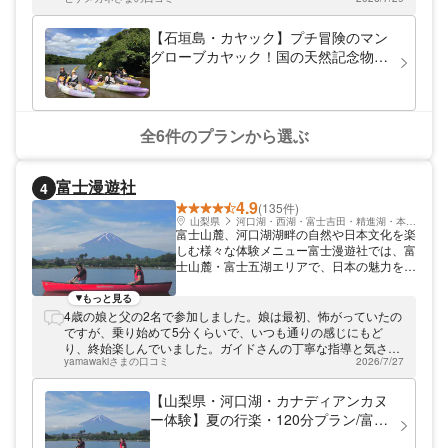
ます！
【石垣島・カヤック】プチ冒険のマン
グローブカヤック！国の天然記念物・
宮良川へ！（写真撮影付き）
全6件のプランから選ぶ
富士漫遊社
4
4.9
(135件)
山梨県
河口湖・西湖・富士吉田・精進湖・本栖湖
富士山麓、河口湖湖畔の自然や日本文化を楽
しむ様々な体験メニュー富士漫遊社では、富
士山麓・富士五湖エリアで、日本の魅力をよ
り多くの人々に伝えるプログラムを実施して
います。カヌー体験をはじめ、ガイドサイク
もっと見る
リング・登山・青木ヶ原樹海＆洞窟探検など
4歳の娘と父の2名で参加しました。娘は最初、怖がっていたの
のアウトドア・自然体験のほか、着物着付け
ですが、乗り始めて5分くらいで、いつも通りの感じにもど
や茶道体験などの日本文化体験メニューも開
り、終始楽しんでいました。ガイドさんの丁寧な指導と気さく
催。皆様の楽しい思い出作りを全力でお手伝
yamawakiさまの口コミ
2026/7/27
なトークのおかげです。また参加したいです。
いいたします！
【山梨県・河口湖・カナディアンカヌ
ー体験】夏の行楽・120分プラン/富士
山を眺めながら湖上散歩・友達・家族