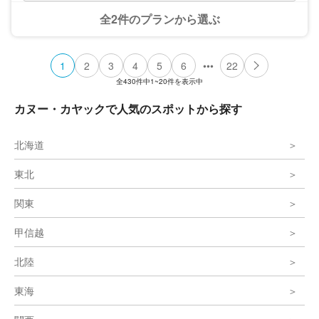
も安心。高画質データをプレゼント）
全2件のプランから選ぶ
•••
1
2
3
4
5
6
22
全
430
件中
1~20
件を表示中
カヌー・カヤックで人気のスポットから探す
北海道
東北
関東
甲信越
北陸
東海