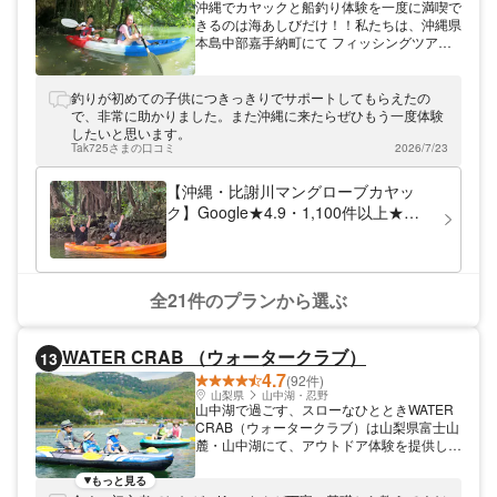
沖縄でカヤックと船釣り体験を一度に満喫で
きるのは海あしびだけ！！私たちは、沖縄県
本島中部嘉手納町にて フィッシングツアー
／カヤックツアー／SUPツアーを開催して
いるアクティビティショップです。 フィッ
シング・カヤック共に同じ集合場所なので移
釣りが初めての子供につきっきりでサポートしてもらえたの
動に時間をかけずに、釣り＆カヤックの人気
で、非常に助かりました。また沖縄に来たらぜひもう一度体験
メニューを満喫出来ます。 小さなお子様か
したいと思います。
ら年配の方まで、みんなでご参加いただける
Tak725さまの口コミ
2026/7/23
のが人気の理由の一つ☆お得なセットプラン
はお客様から大人気です！別々でご参加され
【沖縄・比謝川マングローブカヤッ
るより1,000円以上もお得！ ご予約いただい
ク】Google★4.9・1,100件以上★那
てから体験当日までご不安なことは是非一度
覇45分・嘉手納漁港発｜2歳〜OK・1
お気軽にご相談ください。 専任の予約担当
日5便・撮影データ無料・温水シャワ
者が弊社のメニューだけではなく、親身にな
ってお客様の沖縄旅行を全力でサポートいた
ーあり
します！ 初めての体験の方も、明るくて優
全21件のプランから選ぶ
しいスタッフが一からレクチャーしますので
安心してご参加ください。うちなんちゅスタ
ッフ（地元）も在籍！ツアーの中でしまくと
WATER CRAB （ウォータークラブ）
13
ぅば（方言）も聞けますよ♪各キャンペーン
4.7
やお得なセット価格がございます。是非プラ
(92件)
ン一覧からご覧ください。
山梨県
山中湖・忍野
山中湖で過ごす、スローなひとときWATER
CRAB（ウォータークラブ）は山梨県富士山
麓・山中湖にて、アウトドア体験を提供して
います。 豊かな緑に囲まれ、爽やかな空気
が流れる山中湖。当店はその湖畔にあるコテ
もっと見る