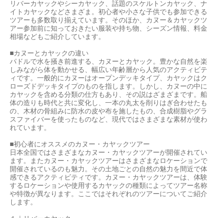
リバーカヤックやシーカヤック、話題のスケルトンカヤック、ナ
イトカヤックなどさまざま。初心者や小さな子供でも参加できる
ツアーも多数取り揃えています。そのほか、カヌー＆カヤックツ
アー参加前に知っておきたい服装や持ち物、シーズン情報、料金
相場などもご紹介しています。
■カヌーとカヤックの違い
パドルで水を掻き前進する、カヌーとカヤック。豊かな自然を楽
しみながら体を動かせる、幅広い年齢層から人気のアクティビテ
ィです。一般的にカヌーはオープンデッキタイプ、カヤックはク
ローズドデッキタイプのものを指します。しかし、カヌーの中に
カヤックを含める分類の仕方もあり、その説はざまざまです。船
体の造りも時代と共に変化し、一本の丸太を削りはぎ合わせたも
の、木材の骨組みに防水の皮や布を施したもの、合成樹脂やグラ
スファイバーを使ったものなど、現代ではさまざまな素材が使わ
れています。
■初心者にオススメのカヌー・カヤックツアー
日本全国ではさまざまなカヌー・カヤックツアーが開催されてい
ます。またカヌー・カヤックツアーはさまざまなロケーションで
開催されているのも魅力。その土地ごとの自然の魅力を間近で体
感できるアクティビティです。カヌー・カヤックツアーは、体験
するロケーションや使用するカヤックの種類によってツアー名称
や特徴が異なります。ここではそれぞれのツアーについてご紹介
します。