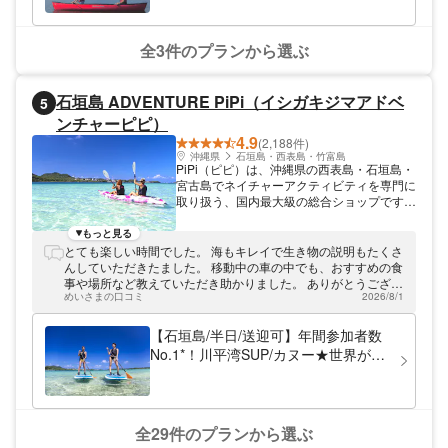
旅行の思い出作りに
全3件のプランから選ぶ
石垣島 ADVENTURE PiPi（イシガキジマアドベ
5
ンチャーピピ）
4.9
(2,188件)
沖縄県
石垣島・西表島・竹富島
PiPi（ピピ）は、沖縄県の西表島・石垣島・
宮古島でネイチャーアクティビティを専門に
取り扱う、国内最大級の総合ショップです。
★全国No.1の実績★ 【年間参加者数・累計
口コミ数・年間売上・従業員数】の4部門に
もっと見る
おいて、全国No.1を獲得！ 日本で最も多く
とても楽しい時間でした。 海もキレイで生き物の説明もたくさ
のゲストに選ばれている大人気店です。 ★
んしていただきたました。 移動中の車の中でも、おすすめの食
沖縄県内3％の最高水準の安全性★ 沖縄県公
事や場所など教えていただき助かりました。 ありがとうござい
安委員会から「安全対策優良海域レジャー提
めいさまの口コミ
2026/8/1
ました。
供業者（マル優）」に指定されている数少な
い認定店です。県内でもわずか3％の事業者
【石垣島/半日/送迎可】年間参加者数
しか持っていない厳しい安全基準をクリアし
No.1*！川平湾SUP/カヌー★世界が誇
ています。 ガイド全員が「水難救助員資
る絶景ビーチでクルージング！送迎＆
格」を保有しています。万全のサポート体制
写真データ無料！
で、初心者やお子様連れでも安心・安全に楽
しんでいただけます。 ★豊富なツアーと柔
軟なスケジュール★ 早朝から夜まで、各島
全29件のプランから選ぶ
で数十種類のツアーをご用意。2時間ほどの