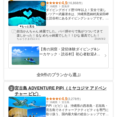
4.9
(16,868件)
沖縄県
西海岸
ダイビングガイド歴10年以上！安全で楽し
いツアー武藤潜水は、沖縄県恩納村真栄田岬
と読谷村にあるダイビングショップです。真
栄田岬にある青の洞窟など、人気ポイントで
のツアーを開催しています。インストラクタ
もっと見る
ーは10年以上の実績をもつベテランガイド
担当かんちゃん 綺麗でした。パパ 餌やりで魚がつついてきて
が多数在籍しています。 潜水士・インスト
楽しかった！るな めちゃ綺麗でした！！ひな 最高でした！
ラクター・酸素インストラクター・コースデ
ちゅうさまの口コミ
2026/8/2
ィレクター・ダイビングガイド歴20年以上
が複数名在籍。 公安委員会認定安全対策優
【青の洞窟・貸切体験ダイビング&シ
良事業者・恩納マリンレジャー協会理事・マ
ーカヤック・読谷村】初心者歓迎♪体
リンレジャーセーフティビューロ賛助会員・
験ダイビング☆シーカヤック体験
恩納村推奨環境保全団体グリーンフィン・ダ
イビング医療機関DAN、所属など安全と環
境保護に注力しています。
全9件のプランから選ぶ
宮古島 ADVENTURE PiPi（ミヤコジマ アドベン
2
チャー ピピ）
4.9
(3,278件)
沖縄県
宮古島
PiPi（ピピ）は、沖縄県の西表島・石垣島・
宮古島でネイチャーアクティビティを専門に
取り扱う、国内最大級の総合ショップです。