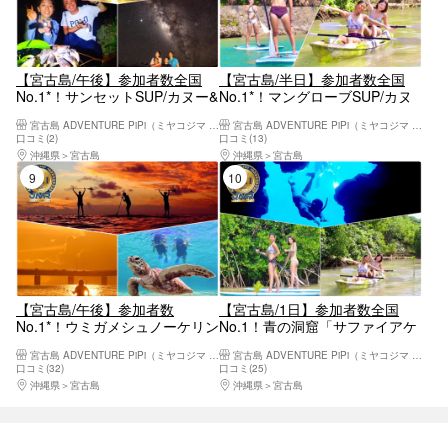
【宮古島/午後】参加者数全国
【宮古島/半日】参加者数全国
No.1*！サンセットSUP/カヌー&
No.1*！マングローブSUP/カヌ
星空ジャングルナイトツアー！
ー！宮古ブルーとマングローブ
宮古島 ADVENTURE PiPi（ミヤコジマ アドベンチャー ピピ）
宮古島 ADVENTURE PiPi（ミヤコジマ アドベンチャー ピピ）
マジックアワーを全身で体感
を同時に｜高画質写真・送迎・
口コミ(2)
口コミ(13)
機材込み＜予約特典あり＞
沖縄県
宮古島
沖縄県
宮古島
9位
10位
【宮古島/午後】参加者数
【宮古島/1日】参加者数全国
No.1*！ウミガメシュノーケリン
No.1！青の洞窟「サファイアケ
グ＆サンセットSUP/カヌーツア
イブ」シュノーケリング＆マン
宮古島 ADVENTURE PiPi（ミヤコジマ アドベンチャー ピピ）
宮古島 ADVENTURE PiPi（ミヤコジマ アドベンチャー ピピ）
ー！午後から夕方まで満喫！写
グローブSUP/カヌー｜高画質写
口コミ(32)
口コミ(25)
真データ無料！
真・送迎・機材込み
沖縄県
宮古島
沖縄県
宮古島