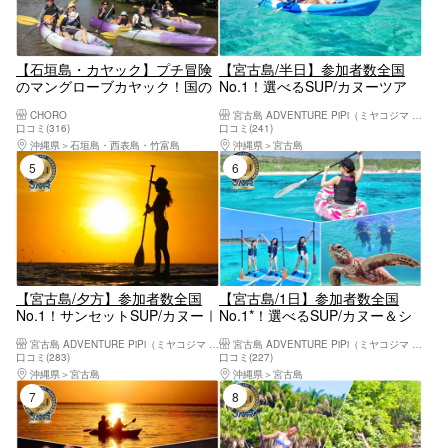
【石垣島・カヤック】プチ冒険
【宮古島/半日】参加者数全国
のマングローブカヤック！国の
No.1！選べるSUP/カヌーツア
天然記念物・宮良川へ！（写真
ー！世界レベルの海を体感しよ
CHORO
宮古島 ADVENTURE PiPi（ミヤコジマ アドベンチャー ピピ）
撮影付き）
う！高画質写真・送迎・機材込
口コミ(316)
口コミ(241)
み＜予約特典あり＞
沖縄県
石垣島・西表島・竹富島
沖縄県
宮古島
5位
6位
【宮古島/夕方】参加者数全国
【宮古島/1日】参加者数全国
No.1！サンセットSUP/カヌー｜
No.1*！選べるSUP/カヌー＆シ
当日予約OK｜高画質写真・機材
ュノーケリング｜高画質写真・
宮古島 ADVENTURE PiPi（ミヤコジマ アドベンチャー ピピ）
宮古島 ADVENTURE PiPi（ミヤコジマ アドベンチャー ピピ）
込み＜予約特典あり＞
送迎・機材込み
口コミ(283)
口コミ(227)
沖縄県
宮古島
沖縄県
宮古島
7位
8位