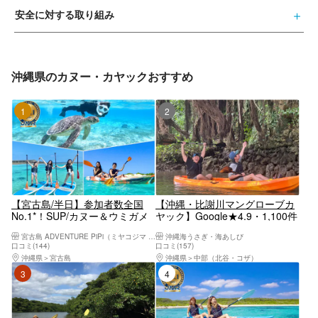
安全に対する取り組み
沖縄県のカヌー・カヤックおすすめ
1位
2位
【宮古島/半日】参加者数全国
【沖縄・比謝川マングローブカ
No.1*！SUP/カヌー＆ウミガメ
ヤック】Google★4.9・1,100件
シュノーケリング2大定番半日
以上★那覇45分・嘉手納漁港発
宮古島 ADVENTURE PiPi（ミヤコジマ アドベンチャー ピピ）
沖縄海うさぎ・海あしび
コース！写真データ&島内送迎
｜2歳〜OK・1日5便・撮影デー
口コミ(144)
口コミ(157)
無料！
タ無料・温水シャワーあり
沖縄県
宮古島
沖縄県
中部（北谷・コザ）
3位
4位