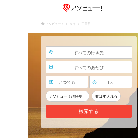
アソビュー！
東海
三重県
すべての行き先
すべてのあそび
いつでも
1
人
アソビュー！超特割！
並ばず入れる
検索する