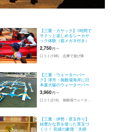
【三重・カヤック】1時間で
サクッと楽しめるシーカヤ
ック体験（箱メガネ付き）
2,750
円
〜
口コミ(198)
志摩で遊び隊
【三重・ウォーターパー
ク】津市・御殿場海岸に日
本最大級のウォーターパー
クが誕生！前売り入場券
3,960
円
〜
口コミ(216)
御殿場ウォーター亀ハウス
【三重・伊勢・苔玉作り】
緑豊かな苔を使った苔玉づ
くり！ 良縁の象徴「夫婦