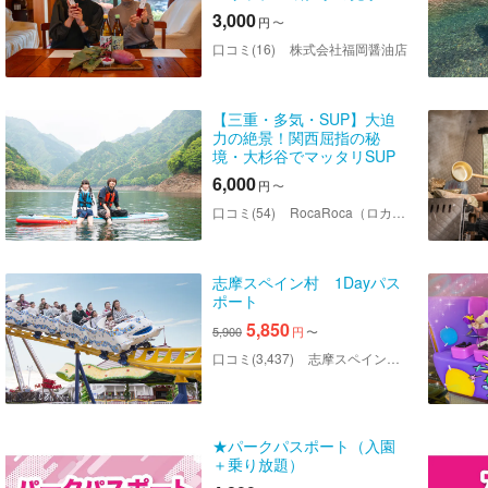
紅くるりドレッシングづく
3,000
円
〜
り体験
口コミ(16)
株式会社福岡醤油店
【三重・多気・SUP】大迫
力の絶景！関西屈指の秘
境・大杉谷でマッタリSUP
体験
6,000
円
〜
口コミ(54)
RocaRoca（ロカロカ）アクティビティ
志摩スペイン村 1Dayパス
ポート
5,850
5,900
円
〜
口コミ(3,437)
志摩スペイン村パルケエスパーニャ
★パークパスポート（入園
＋乗り放題）