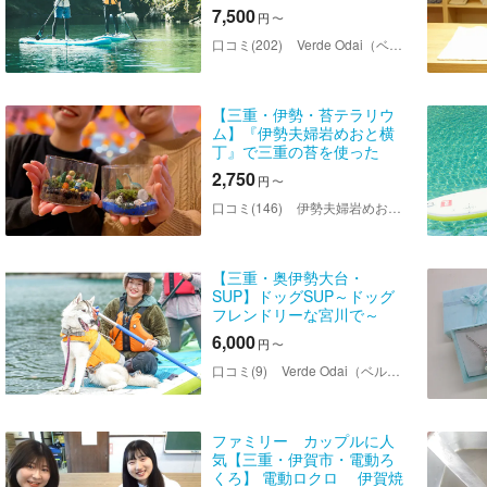
7,500
円
〜
口コミ(202)
Verde Odai（ベルデオオダイ）
【三重・伊勢・苔テラリウ
ム】『伊勢夫婦岩めおと横
丁』で三重の苔を使った
「苔テラリウムづくり」体
2,750
円
〜
験をしてみませんか？
口コミ(146)
伊勢夫婦岩めおと横丁 めおと岩アクティビティ
【三重・奥伊勢大台・
SUP】ドッグSUP～ドッグ
フレンドリーな宮川で～
6,000
円
〜
口コミ(9)
Verde Odai（ベルデオオダイ）
ファミリー カップルに人
気【三重・伊賀市・電動ろ
くろ】 電動ロクロ 伊賀焼