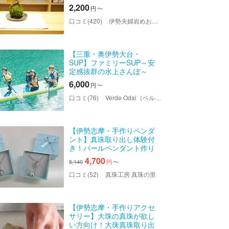
岩」のように2つ並べた苔玉
2,200
円
〜
も大人気！
口コミ(420)
伊勢夫婦岩めおと横丁 めおと岩アクティビティ
【三重・奥伊勢大台・
SUP】ファミリーSUP～安
定感抜群の水上さんぽ～
6,000
円
〜
口コミ(76)
Verde Odai（ベルデオオダイ）
【伊勢志摩・手作りペンダ
ント】真珠取り出し体験付
き！パールペンダント作り
（約1時間）
4,700
5,140
円
〜
口コミ(52)
真珠工房 真珠の里
【伊勢志摩・手作りアクセ
サリー】大珠の真珠が欲し
い方向け！大珠真珠取り出