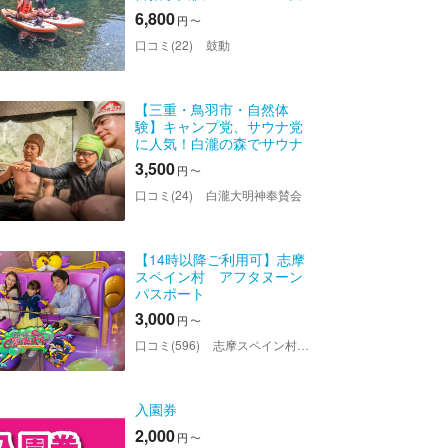
と海さらに汽水域でも楽し
6,800
円
〜
める！約2㎞を2時間30分か
けてゆっくり下る冒険型
口コミ(22)
鼓動
SUPツアー！ツアー写真全
部無...
【三重・鳥羽市・自然体
験】キャンプ党、サウナ党
に人気！白瀧の森でサウナ
体験（白瀧 森のサウナ）
3,500
円
〜
口コミ(24)
白瀧大明神奉賛会
【14時以降ご利用可】志摩
スペイン村 アフタヌーン
パスポート
3,000
円
〜
口コミ(596)
志摩スペイン村パルケエスパーニャ
入園券
2,000
円
〜