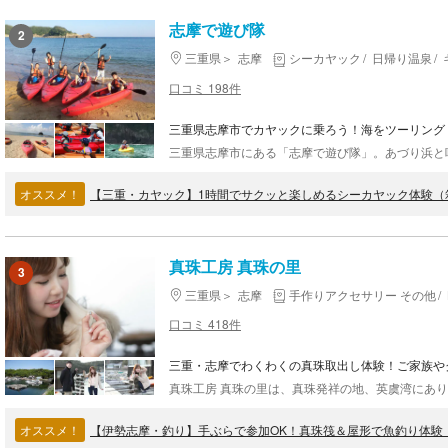
志摩で遊び隊
2
三重県
志摩
シーカヤック
日帰り温泉
口コミ 198件
三重県志摩市でカヤックに乗ろう！海をツーリング
オススメ！
【三重・カヤック】1時間でサクッと楽しめるシーカヤック体験（
真珠工房 真珠の里
3
三重県
志摩
手作りアクセサリー その他
口コミ 418件
三重・志摩でわくわくの真珠取出し体験！ご家族や
オススメ！
【伊勢志摩・釣り】手ぶらで参加OK！真珠筏＆屋形で魚釣り体験