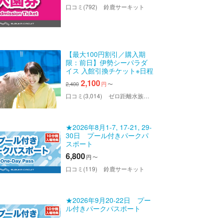
口コミ(792)
鈴鹿サーキット
【最大100円割引／購入期
限：前日】伊勢シーパラダ
イス 入館引換チケット※日程
変更不可
2,100
2,400
円
〜
口コミ(3,014)
ゼロ距離水族館 伊勢シーパラダイス
★2026年8月1-7, 17-21, 29-
30日 プール付きパークパ
スポート
6,800
円
〜
口コミ(119)
鈴鹿サーキット
★2026年9月20-22日 プー
ル付きパークパスポート