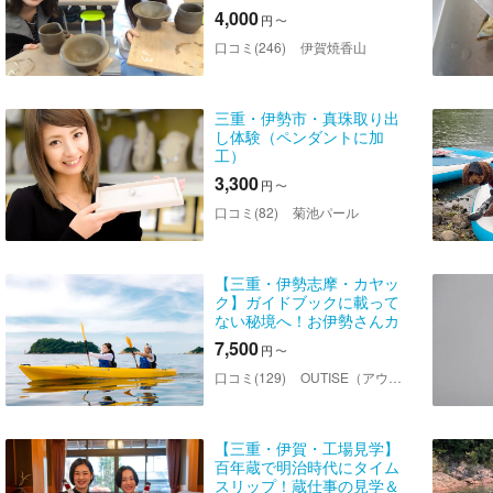
フリーカップ・湯呑・茶
4,000
円
〜
碗・皿等の中から2個
口コミ(246)
伊賀焼香山
三重・伊勢市・真珠取り出
し体験（ペンダントに加
工）
3,300
円
〜
口コミ(82)
菊池パール
【三重・伊勢志摩・カヤッ
ク】ガイドブックに載って
ない秘境へ！お伊勢さんカ
ヤック
7,500
円
〜
口コミ(129)
OUTISE（アウティーズ）
【三重・伊賀・工場見学】
百年蔵で明治時代にタイム
スリップ！蔵仕事の見学＆