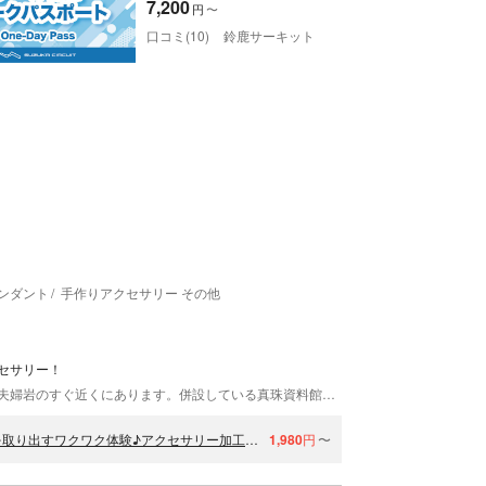
7,200
円
〜
口コミ(10)
鈴鹿サーキット
ンダント
手作りアクセサリー その他
セサリー！
三重県真珠は、伊勢志摩の観光名所として知られる夫婦岩のすぐ近くにあります。併設している真珠資料館は無料で入館でき、真珠ができるまでの過程や、真珠の種類、見分け方などを知ることができます。 真珠の本場・伊勢志摩で、お客様だけのオリジナルアクセサリーを作ってみませんか？
【三重・伊勢志摩・アクセサリー手作り体験】アコヤ貝から真珠を取り出すワクワク体験♪アクセサリー加工もできます（※要別途金具代）
1,980
円
〜