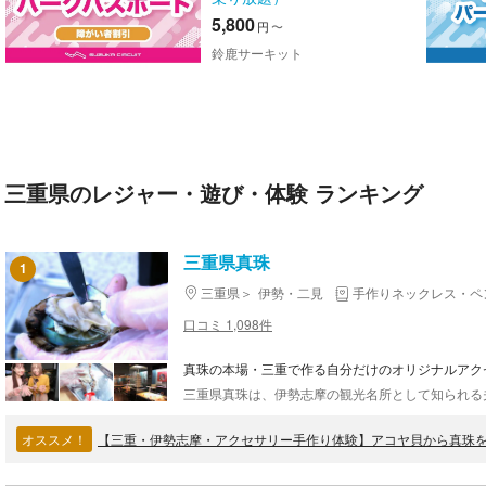
5,800
円
〜
鈴鹿サーキット
三重県のレジャー・遊び・体験 ランキング
三重県真珠
1
三重県
伊勢・二見
手作りネックレス・ペ
口コミ 1,098件
真珠の本場・三重で作る自分だけのオリジナルアク
オススメ！