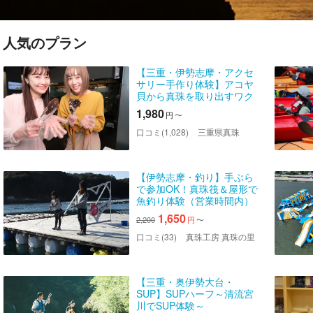
人気のプラン
【三重・伊勢志摩・アクセ
サリー手作り体験】アコヤ
貝から真珠を取り出すワク
ワク体験♪アクセサリー加工
1,980
円
〜
もできます（※要別途金具
代）
口コミ(1,028)
三重県真珠
【伊勢志摩・釣り】手ぶら
で参加OK！真珠筏＆屋形で
魚釣り体験（営業時間内）
1,650
2,200
円
〜
口コミ(33)
真珠工房 真珠の里
【三重・奥伊勢大台・
SUP】SUPハーフ～清流宮
川でSUP体験～