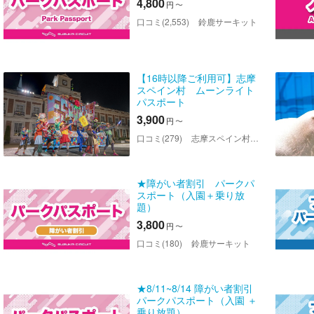
4,800
円
〜
口コミ(2,553)
鈴鹿サーキット
【16時以降ご利用可】志摩
スペイン村 ムーンライト
パスポート
3,900
円
〜
口コミ(279)
志摩スペイン村パルケエスパーニャ
★障がい者割引 パークパ
スポート（入園＋乗り放
題）
3,800
円
〜
口コミ(180)
鈴鹿サーキット
★8/11~8/14 障がい者割引
パークパスポート（入園 ＋
乗り放題）