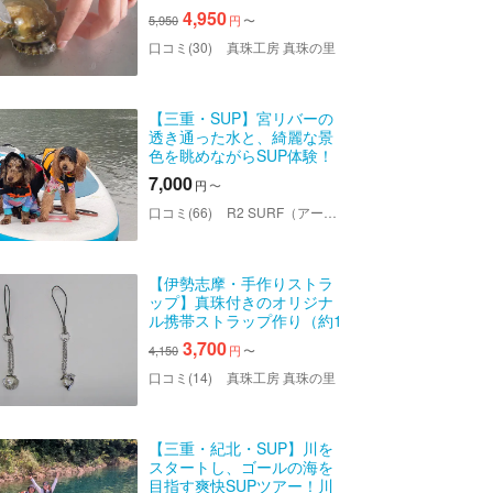
し体験（約1時間）
4,950
5,950
円
〜
口コミ(30)
真珠工房 真珠の里
【三重・SUP】宮リバーの
透き通った水と、綺麗な景
色を眺めながらSUP体験！
7,000
円
〜
口コミ(66)
R2 SURF（アールツーサーフ）
【伊勢志摩・手作りストラ
ップ】真珠付きのオリジナ
ル携帯ストラップ作り（約1
時間）
3,700
4,150
円
〜
口コミ(14)
真珠工房 真珠の里
【三重・紀北・SUP】川を
スタートし、ゴールの海を
目指す爽快SUPツアー！川