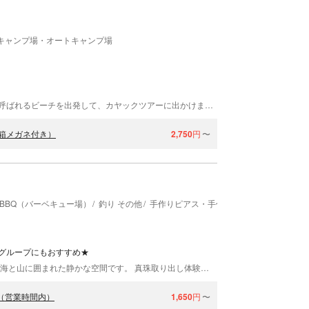
キャンプ場・オートキャンプ場
三重県志摩市にある「志摩で遊び隊」。あづり浜と呼ばれるビーチを出発して、カヤックツアーに出かけましょう。初めての方やファミリーの方大歓迎！ちょっとだけ楽しみたいという方におすすめ！箱メガネをお貸しするので、海の中を覗くこともできますよ。
箱メガネ付き）
2,750
円
〜
BBQ（バーベキュー場）
釣り その他
手作りピアス・手作りイヤリング
手作り
グループにもおすすめ★
真珠工房 真珠の里は、真珠発祥の地、英虞湾にあり海と山に囲まれた静かな空間です。 真珠取り出し体験、アクセサリー作り体験ができます。 真珠養殖業を営んで58年の会社が真珠工房をオープン☆ 真珠養殖も盛んで、昭和初期には「真珠湾」とも呼ばれていた英虞湾（あごわん）。ここで真珠養殖業を営んで58年になる山本水産有限会社が、「真珠工房 真珠の里」をオープン。海と山に囲まれた自然の中で、普段体験することのできない思い出を作りませんか。短時間で体験できますので、旅行の合間にもピッタリです！ 旅行の合間に。わくわくの思い出を作ろう！ 真珠工房 真珠の里では、一般の方でも気軽に楽しめる「真珠の取出し体験」や真珠を使った「アクセサリー作り」が体験できます。真珠の形や色もさまざまで、どんな真珠が出てくるかは、貝を開くまでのお楽しみ★取り出した真珠で、たったひとつのアクセサリーを作ることもできます。 なかなか体験することのできない真珠取出し体験は、きっとわくわくの思い出に。ご家族やグループなど、みなさまでお気軽に遊びに来てください。
（営業時間内）
1,650
円
〜