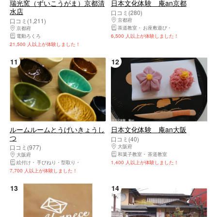
瑞光窯（ずいこうがま）京都清
日本文化体験 庵an京都
水店
口コミ(280)
口コミ(1,211)
京都府
下京区（京都市）・京都駅・河原町
茶道教室
お座敷遊び
お菓子作り教室
京都府
東山区（京都市）・祇園・嵯峨野
電動ろくろ
6,500 人以上が体験しました！
21,500 人以上が体験しました！
11
12
ルームルームとうげいきょうし
日本文化体験 庵an大阪
つ
口コミ(40)
口コミ(977)
大阪府
西区（大阪市）・肥後橋・本町・京
和菓子教室
茶道教室
大阪府
西区（大阪市）・肥後橋・本町・京セラドーム大阪・九条
絵付け
手びねり・型取り
陶芸体験・陶芸教室
1,400 人以上が体験しました！
電動ろくろ
7,700 人以上が体験しました！
13
14