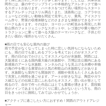
岡市には、森の中でジップラインや本格的なアスレチックで遊べ
るスポットがあります。ハーネスをつけて高い場所からスタート
するアスレチックはスリル満点！また、淡路島には、コアラやエ
ミューなどの珍しい動物を間近で見学したり、乗馬、アイスクリ
ーム作り、野菜の収穫体験などのさまざまな体験ができるテーマ
パークもあります。そのほか、ヨーロッパの町並みを再現した和
歌山県のフォトジェニックなスポットや、レゴ遊びや乗り物のア
トラクションに乗って遊べる大阪のテーマパークなど、子供と行
きたい面白い場所がもりだくさん。
■雨の日でも安心な屋内の遊び
雨で予定がなくなってしまった時に悲しい気持ちにならないため
にも、雨の日でも楽しめるプランを考えておくのがオススメで
す。雨の日のおでかけとしてオススメなのが水族館。関西には、
大阪港近くにある国内最大級の水族館や、万博記念公園内にある
新感覚のアートな水族館、トンネルのような見上げる水槽や本物
の海の中を覗ける展望台が人気の和歌山の水族館などがありま
す。水族館なら室内でも開放的で、感動や発見もたくさんあるの
で充実した時間を過ごせます。アートが好きな方は、陶芸やガラ
ス細工などの伝統工芸にふれるのもオススメ。思い出が形として
残るので、自分で作った作品にはとても愛着が湧きます。普段観
光がメインであまりものづくりに親しみがないという方も、雨の
日をきっかけに挑戦してみてはいかがでしょうか。
■アクティブに過ごしたい方におすすめ！関西のアウトドアレジ
ャー