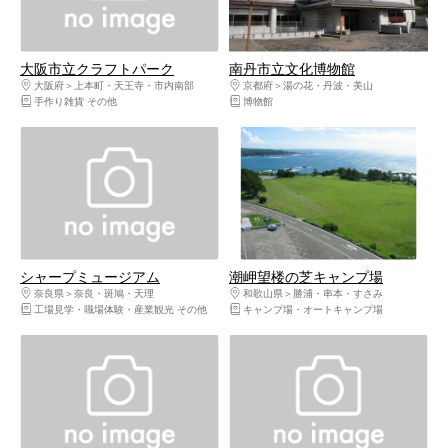
大阪市立クラフトパーク
南丹市立文化博物館
大阪府
上本町・天王寺・市内南部
京都府
湯の花・丹波・美山
手作り雑貨 その他
博物館
シャープミュージアム
潮岬望楼の芝キャンプ場
奈良県
奈良・斑鳩・天理
和歌山県
勝浦・串本・すさみ
工場見学・職場体験・産業観光 その他
キャンプ場・オートキャンプ場