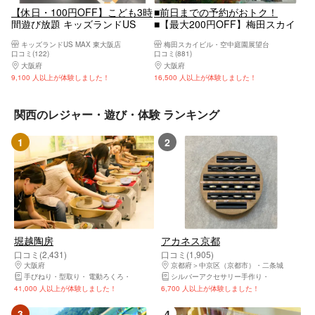
【休日・100円OFF】こども3時
■前日までの予約がおトク！
間遊び放題 キッズランドUS
■【最大200円OFF】梅田スカイ
MAX 東大阪店
ビル・空中庭園展望台 前売WEB
キッズランドUS MAX 東大阪店
梅田スカイビル・空中庭園展望台
チケット
口コミ(122)
口コミ(881)
大阪府
大阪東部（寝屋川・守口・門真・東大阪）
大阪府
大阪駅・梅田駅・福島・淀屋橋・本町
9,100 人以上が体験しました！
16,500 人以上が体験しました！
関西のレジャー・遊び・体験 ランキング
1
2
堀越陶房
アカネス京都
口コミ(2,431)
口コミ(1,905)
大阪府
天王寺区（大阪市）・上本町・玉造
京都府
中京区（京都市）・二条城
手びねり・型取り
電動ろくろ
陶芸体験・陶芸教室
シルバーアクセサリー手作り
手作り指輪・
41,000 人以上が体験しました！
6,700 人以上が体験しました！
3
4