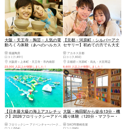
大阪・天王寺・陶芸・人気の電
【京都・河原町・シルバーアク
動ろくろ体験（あべのハルカス
セサリー】初めての方でも大丈
から徒歩5分の陶芸教室）
夫！本格的なシルバーリングつ
堀越陶房
アカネス京都
くり
口コミ(1,851)
口コミ(1,832)
大阪府
上本町・天王寺・市内南部
京都府
河原町・烏丸・大宮周辺
23,000 人以上が体験しました！
6,600 人以上が体験しました！
【日本最大級の海上アスレチッ
大阪・梅田駅から徒歩13分・機
ク】2026フロリックシーアドベ
織り体験（120分・マフラー・
ンチャーパーク淡路島！【ファ
テーブルセンターなど）
フロリックシー アドベンチャーパーク淡路島
SAORI豊崎長屋
ミリーやカップル・グループな
口コミ(554)
口コミ(395)