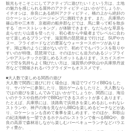
観光もそこそこにしてアクティブに遊びたい！という方は、土地
の魅力を感じられる屋外のアクティビティはいかがでしょうか。
イチオシは、奈良にある絶叫アクティビティ。橋の上から絶好の
ロケーションバンジージャンプに挑戦できます。また、兵庫県の
篠山市や三木市、京都府の船井郡などでは、馬に乗って町を散歩
する「ホーストレッキング」が体験できます。なだらかな草原を
走らせたり山道を登ったり、初心者から中級者までレベルに合わ
せて楽しめるプランです。滋賀県の琵琶湖まで行けば、SUPやカ
ヌー、フライボードなどの豊富なウォータースポーツがありま
す。湖は海のように波がないので、初めてでもバランスを取りや
すいのが特徴。琵琶湖では、そのほかにも迫力のあるジップライ
ンやアスレチックが楽しめるスポットもあります。スカイスポー
ツで空を気持ちよく飛びたい方は、滋賀県の伊吹山や兵庫県丹波
市などで開催されるパラグライダーもオススメです。
■大人数で楽しめる関西の遊び
大人数で関西に遊びに行く場合は、海辺でワイワイBBQをした
り、サバゲーに参加したり、脱出ゲームをしたりと、大人数なら
ではの遊びを楽しんでみてはいかがでしょうか。関西には、海沿
いのテラスや自然の中でBBQができるスポットが多くあります。
たとえば、兵庫県には、淡路島で浜焼きを楽しめるおしゃれなレ
ストランや、神戸の海を見ながらBBQを楽しめるビーチなどがあ
り、ロケーションも含めて食事を楽しめます。そのほか、和歌山
の紀淡海峡を一望できるホテルのレストランで食べるBBQや、奈
良の高原で森林浴しながら楽しむバーベキューランチなどバラエ
ティ豊か。