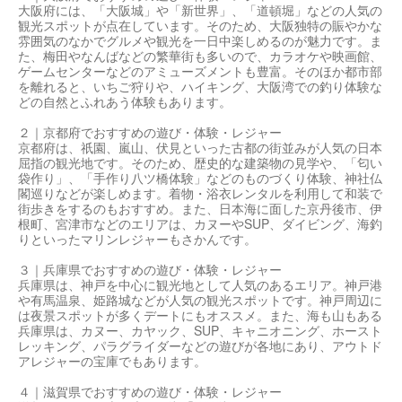
大阪府には、「大阪城」や「新世界」、「道頓堀」などの人気の
観光スポットが点在しています。そのため、大阪独特の賑やかな
雰囲気のなかでグルメや観光を一日中楽しめるのが魅力です。ま
た、梅田やなんばなどの繁華街も多いので、カラオケや映画館、
ゲームセンターなどのアミューズメントも豊富。そのほか都市部
を離れると、いちご狩りや、ハイキング、大阪湾での釣り体験な
どの自然とふれあう体験もあります。
２｜京都府でおすすめの遊び・体験・レジャー
京都府は、祇園、嵐山、伏見といった古都の街並みが人気の日本
屈指の観光地です。そのため、歴史的な建築物の見学や、「匂い
袋作り」、「手作り八ツ橋体験」などのものづくり体験、神社仏
閣巡りなどが楽しめます。着物・浴衣レンタルを利用して和装で
街歩きをするのもおすすめ。また、日本海に面した京丹後市、伊
根町、宮津市などのエリアは、カヌーやSUP、ダイビング、海釣
りといったマリンレジャーもさかんです。
３｜兵庫県でおすすめの遊び・体験・レジャー
兵庫県は、神戸を中心に観光地として人気のあるエリア。神戸港
や有馬温泉、姫路城などが人気の観光スポットです。神戸周辺に
は夜景スポットが多くデートにもオススメ。また、海も山もある
兵庫県は、カヌー、カヤック、SUP、キャニオニング、ホースト
レッキング、パラグライダーなどの遊びが各地にあり、アウトド
アレジャーの宝庫でもあります。
４｜滋賀県でおすすめの遊び・体験・レジャー