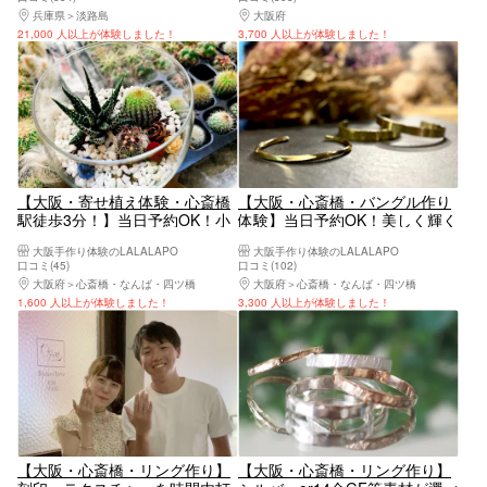
どにお薦め！】
兵庫県
淡路島
大阪府
大阪駅・梅田駅・福島・淀屋橋・本町
21,000 人以上が体験しました！
3,700 人以上が体験しました！
【大阪・寄せ植え体験・心斎橋
【大阪・心斎橋・バングル作り
駅徒歩3分！】当日予約OK！小
体験】当日予約OK！美しく輝く
さくて可愛いミニサボテンの寄
真鍮のバングル作り体験
大阪手作り体験のLALALAPO
大阪手作り体験のLALALAPO
せ植え体験！
口コミ(45)
口コミ(102)
大阪府
心斎橋・なんば・四ツ橋
大阪府
心斎橋・なんば・四ツ橋
1,600 人以上が体験しました！
3,300 人以上が体験しました！
【大阪・心斎橋・リング作り】
【大阪・心斎橋・リング作り】