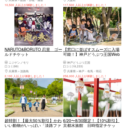
10,500 人以上が体験しました！
117,500 人以上が体験しました！
NARUTO&BORUTO 忍里 ゴー
【窓口に並ばすスムーズに入場
ルドチケット
可能！】神戸どうぶつ王国Web
チケット
ニジゲンノモリ
神戸どうぶつ王国
口コミ(99)
口コミ(18,233)
兵庫県
淡路島
兵庫県
神戸・有馬・明石
2,100 人以上が体験しました！
256,000 人以上が体験しました！
超特割！【最大50％割引】かわ
6/20〜8/30限定！【10%割引】
いい動物がいっぱい「淡路ファ
京都水族館 日時指定チケッ