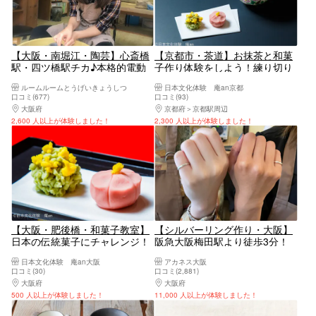
【大阪・南堀江・陶芸】心斎橋
【京都市・茶道】お抹茶と和菓
駅・四ツ橋駅チカ♪本格的電動
子作り体験をしよう！練り切り
ろくろ！サポート充実なのでは
和菓子（2個）
ルームルームとうげいきょうしつ
日本文化体験 庵an京都
じめてでも安心！カッコいい器
口コミ(677)
口コミ(93)
をつくろう
大阪府
大阪駅・梅田駅・福島・淀屋橋・本町
京都府
京都駅周辺
2,600 人以上が体験しました！
2,300 人以上が体験しました！
【大阪・肥後橋・和菓子教室】
【シルバーリング作り・大阪】
日本の伝統菓子にチャレンジ！
阪急大阪梅田駅より徒歩3分！
練り切り和菓子作り（2個）
自分達の手で作る感動！わかり
日本文化体験 庵an大阪
アカネス大阪
やすい丁寧な指導で「思い出と
口コミ(30)
口コミ(2,881)
共に」一品物作り
大阪府
大阪駅・梅田駅・福島・淀屋橋・本町
大阪府
大阪駅・梅田駅・福島・淀屋橋・本町
500 人以上が体験しました！
11,000 人以上が体験しました！