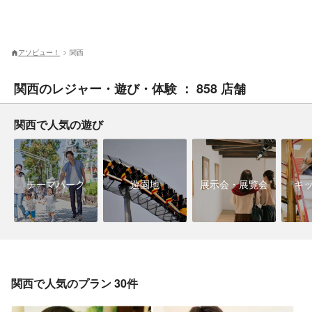
アソビュー！
関西
関西のレジャー・遊び・体験 ： 858 店舗
関西で人気の遊び
テーマパーク
遊園地
展示会・展覧会
キ
関西で人気のプラン 30件