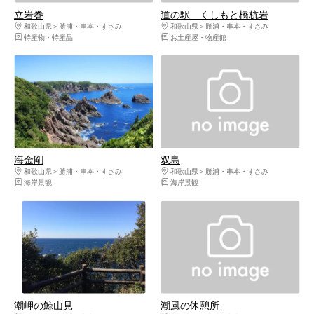
立岩巻
道の駅 くしもと橋杭岩
和歌山県
勝浦・串本・すさみ
和歌山県
勝浦・串本・すさみ
特産物・特産品
お土産屋・物産館
海金剛
双島
和歌山県
勝浦・串本・すさみ
和歌山県
勝浦・串本・すさみ
海岸景観
海岸景観
潮岬の鯨山見
潮風の休憩所