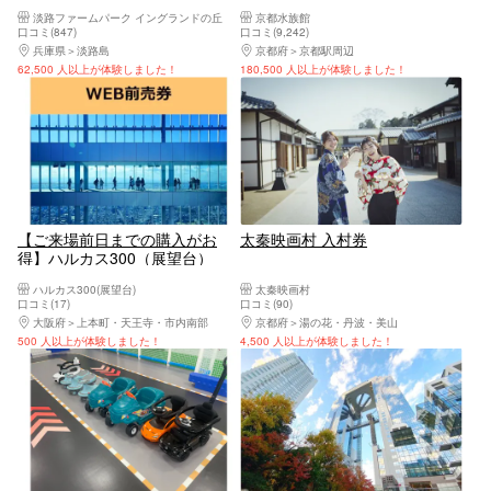
ームパーク イングランドの丘」
ト ※各回の入場開始時間は混
淡路ファームパーク イングランドの丘
京都水族館
入園チケット
雑が予想されます
口コミ(847)
口コミ(9,242)
兵庫県
淡路島
京都府
京都駅周辺
62,500 人以上が体験しました！
180,500 人以上が体験しました！
【ご来場前日までの購入がお
太秦映画村 入村券
得】ハルカス300（展望台）
WEB前売券
ハルカス300(展望台)
太秦映画村
口コミ(17)
口コミ(90)
大阪府
上本町・天王寺・市内南部
京都府
湯の花・丹波・美山
500 人以上が体験しました！
4,500 人以上が体験しました！