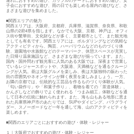
連れにおすすめの遊び、カップルのデートにおすすめの遊び、女
子会におすすめな遊び、雨の日でも楽しめる屋内の遊びなど、さ
まざまな遊びを集めました。
■関西エリアの魅力
関西エリアは、大阪府、京都府、兵庫県、滋賀県、奈良県、和歌
山県の2府4県を指します。なかでも大阪、京都、神戸は、オフィ
ス街や繁華街、文化財などが多く、主要都市として、また観光地
としても有名です。関西エリアには、ボルダリングなどの気軽な
アクティビティから、陶芸、ハーバリウムなどのものづくり体
験、遊園地や水族館などのテーマパーク、休憩スペースが充実し
た日帰り温泉施設など、さまざまな遊びが揃っています。また、
国内・国外問わず観光客に人気のある大阪では、深夜まで営業し
ているレジャースポットや、大阪港、天満橋などを通るクルージ
ングが人気。昼は大阪グルメを楽しみ、夜は大阪独特の賑わった
街の雰囲気やネオンサインが輝く夜景を楽しみましょう。一方、
お隣の京都では、伝統的な工芸品を作るものづくり体験が人気。
「匂い袋作り」や「和菓子作り」、着物を着ての「茶道体験」、
かんざしなどの飾りでよく使われる「つまみ細工」体験などを通
して日本の伝統に触れられます。また、海も山もある地形に恵ま
れた兵庫県神戸市のあたりでは、SUPやダイビング、パラグライ
ダー、スノーボードなど一年を通して海、山のアクティビティを
楽しめます。
■関西のエリアごとにおすすめの遊び・体験・レジャー
１｜大阪府でおすすめの遊び・体験・レジャー