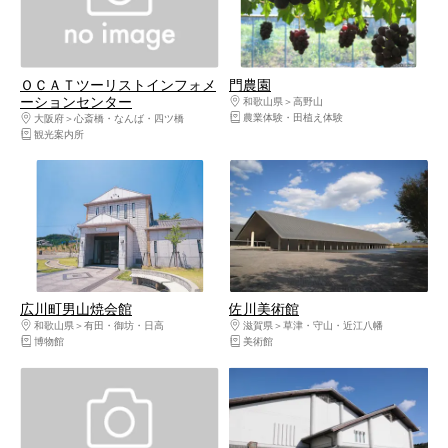
ＯＣＡＴツーリストインフォメ
門農園
ーションセンター
和歌山県
高野山
農業体験・田植え体験
大阪府
心斎橋・なんば・四ツ橋
観光案内所
広川町男山焼会館
佐川美術館
和歌山県
有田・御坊・日高
滋賀県
草津・守山・近江八幡
博物館
美術館