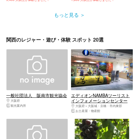
もっと見る
関西のレジャー・遊び・体験 スポット 20選
一般社団法人 阪南市観光協会
エディオンNAMBAツーリスト
インフォメーションセンター
大阪府
大阪南部（堺・岸和田・関西空港）
観光案内所
大阪府
大阪城・京橋・市内東部
お土産屋・物産館