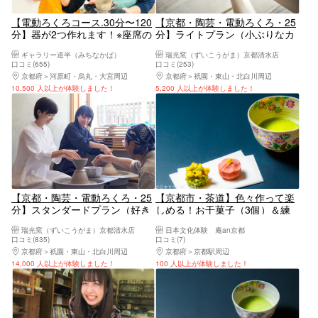
【電動ろくろコース.30分〜120
【京都・陶芸・電動ろくろ・25
分】器が2つ作れます！※座席の
分】ライトプラン（小ぶりなカ
都合上見学は出来ません(5歳以
ップを作れるお手軽プラン）
ギャラリー道半（みちなかば）
瑞光窯（ずいこうがま）京都清水店
下の未就学児は除く)、ご来店い
口コミ(655)
口コミ(253)
ただく人数分ご予約ください
京都府
河原町・烏丸・大宮周辺
京都府
祇園・東山・北白川周辺
10,500 人以上が体験しました！
5,200 人以上が体験しました！
【京都・陶芸・電動ろくろ・25
【京都市・茶道】色々作って楽
分】スタンダードプラン（好き
しめる！お干菓子（3個）＆練
な形を丁寧に作れる人気のプラ
り切り（2個）＆お抹茶
瑞光窯（ずいこうがま）京都清水店
日本文化体験 庵an京都
ン）
口コミ(835)
口コミ(7)
京都府
祇園・東山・北白川周辺
京都府
京都駅周辺
14,000 人以上が体験しました！
100 人以上が体験しました！