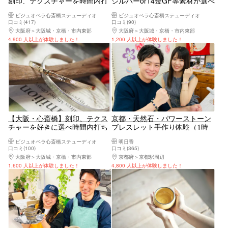
刻印、テクスチャーを時間内打
シルバーor14金GF等素材が選べ
ち放題リング作り！学割あり。
る。テクスチャーリングを作ろ
ビジュオペラ心斎橋ステューディオ
ビジュオペラ心斎橋ステューディオ
素材幅フォルムを選べる。
う！
口コミ(417)
口コミ(90)
大阪府
大阪城・京橋・市内東部
大阪府
大阪城・京橋・市内東部
4,900 人以上が体験しました！
1,200 人以上が体験しました！
【大阪・心斎橋】刻印、テクス
京都・天然石・パワーストーン
チャーを好きに選べ時間内打ち
ブレスレット手作り体験（1時
放題。シルバーor14金GFのペア
間）
ビジュオペラ心斎橋ステューディオ
明日香
バングルorネックレスor真鍮バ
口コミ(100)
口コミ(365)
ングル作り
大阪府
大阪城・京橋・市内東部
京都府
京都駅周辺
1,600 人以上が体験しました！
4,800 人以上が体験しました！