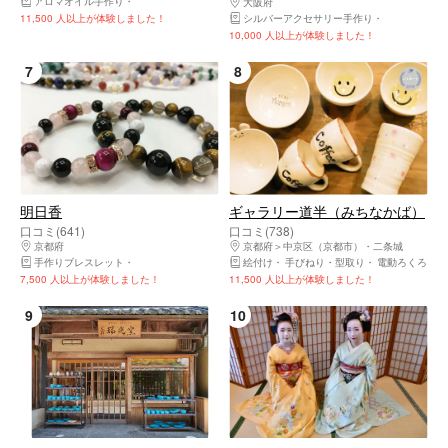
アロマオイル手作り
グリーンインテリア・ガーデニング教室
手作りキャンドル
食品
大阪府
中央区（大阪市）・大阪城公園・天
11,500 人以上が体験しました！
シルバーアクセサリー手作り
手作りブレス
10,000 人以上が体験しました！
7
8
明日香
ギャラリー道半（みちなかば）
口コミ(641)
口コミ(738)
京都府
下京区（京都市）・京都駅・河原町
京都府
中京区（京都市）・二条城
手作りブレスレット
手作りアクセサリー その他
絵付け
手作り雑貨 その他
手びねり・型取り
手作り石鹸
電動ろくろ
7,500 人以上が体験しました！
11,500 人以上が体験しました！
9
10