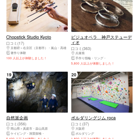
Chopstick Studio Kyoto
ビジュオペラ 神戸ステューデ
ィオ
口コミ(17)
京都府
右京区（京都市）・嵐山・高雄
口コミ(363)
箸作り体験
兵庫県
中央区（神戸市）・元町・三宮・ポ
100 人以上が体験しました！
手作り指輪・リング
シルバーアクセサリー
5,800 人以上が体験しました！
19
20
自然派企画
ボルダリングジム roca
口コミ(356)
口コミ(37)
岡山県
真庭市・蒜山高原
大阪府
西区（大阪市）・肥後橋・本町・京
ケイビング・洞窟探検
キャニオニング・シャワークライミング
ボルダリング
ラフティング
ハイキ
5,400 人以上が体験しました！
1,800 人以上が体験しました！