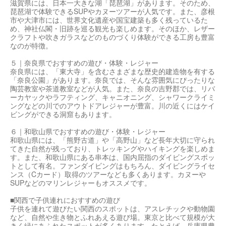
滋賀県には、日本一大きな湖「琵琶湖」があります。そのため、
琵琶湖で体験できるSUPやカヌーツアーが人気です。また、彦根
市や大津市には、世界文化遺産や国宝建築も多く残っているた
め、神社仏閣・旧跡を巡る観光も楽しめます。そのほか、レザー
クラフトや吹きガラスなどのものづくり体験ができる工房も豊富
なのが特徴。
５｜奈良県でおすすめの遊び・体験・レジャー
奈良県には、「東大寺」を含むさまざまな歴史的建造物を有する
「奈良公園」があります。奈良では、そんな雰囲気にぴったりな
陶芸教室や茶道教室などが人気。また、奈良の吉野郡では、リバ
ーカヤックやラフティング、キャニオニング、シャワークライミ
ングなどの川でのアウトドアレジャーが豊富。川の近くにはケイ
ビングができる洞窟もあります。
６｜和歌山県でおすすめの遊び・体験・レジャー
和歌山県には、「熊野古道」や「高野山」など長年大切に守られ
てきた自然が残っており、トレッキングやハイキングを楽しめま
す。また、和歌山県にある串本は、国内屈指のダイビングスポッ
トとして有名。ファンダイビングはもちろん、ダイビングライセ
ンス（Cカード）取得のツアーなども多くあります。カヌーや
SUPなどのマリンレジャーもオススメです。
■関西で子供連れにおすすめの遊び
子供を連れて遊びたい関西のスポットは、アスレチックや動物園
など、自然や生き物とふれあえる遊び場。東京と比べて規模が大
きく緑にあふれたスポットが多くあります。たとえば、兵庫県豊