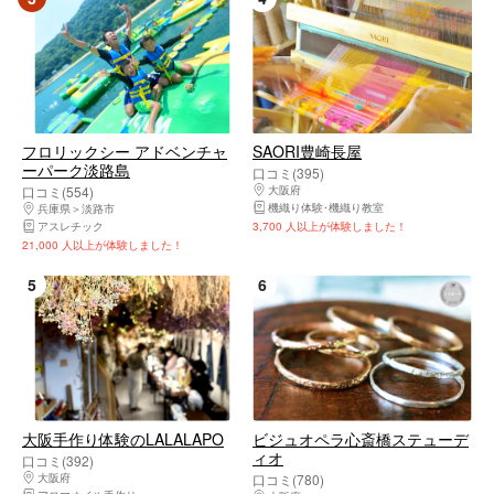
フロリックシー アドベンチャ
SAORI豊崎長屋
ーパーク淡路島
口コミ(395)
口コミ(554)
大阪府
北区（大阪市）・北新地・中之島・
機織り体験･機織り教室
兵庫県
淡路市
アスレチック
3,700 人以上が体験しました！
21,000 人以上が体験しました！
5
6
大阪手作り体験のLALALAPO
ビジュオペラ心斎橋ステューデ
ィオ
口コミ(392)
大阪府
中央区（大阪市）・大阪城公園・天満橋・道頓堀・アメリカ村
口コミ(780)