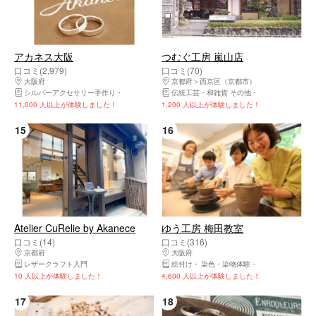
アカネス大阪
つむぐ工房 嵐山店
口コミ(2,979)
口コミ(70)
大阪府
北区（大阪市）・北新地・中之島・大阪天満宮・中津
京都府
西京区（京都市）
シルバーアクセサリー手作り
手作り指輪・リング
伝統工芸・和雑貨 その他
手作りアクセサリー その他
手作りアクセサリ
11,000 人以上が体験しました！
1,200 人以上が体験しました！
15
16
Atelier CuRelie by Akanece
ゆう工房 梅田教室
口コミ(14)
口コミ(316)
京都府
東山区（京都市）・祇園・嵯峨野
大阪府
北区（大阪市）・北新地・中之島・
レザークラフト入門
絵付け
染色・染物体験
手作りランプ・照
10 人以上が体験しました！
4,600 人以上が体験しました！
17
18