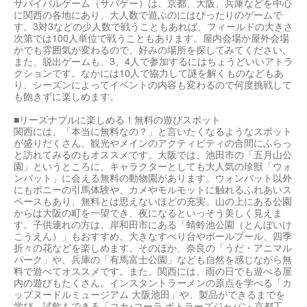
サバイバルゲーム（サバゲー）は、京都、大阪、兵庫などを中心
に関西の各地にあり、大人数で遊ぶのにはぴったりのゲームで
す。3対3などの少人数で戦うこともあれば、フィールドの大きさ
次第では100人単位で戦うこともあります。屋内会場か屋外会場
かでも雰囲気が変わるので、好みの場所を探してみてください。
また、脱出ゲームも、3、4人で参加するにはちょうどいいアトラ
クションです。なかには10人で協力して謎を解くものなどもあ
り、シーズンによってイベントの内容も変わるので何度挑戦して
も飽きずに楽しめます。
■リーズナブルに楽しめる！無料の遊びスポット
関西には、「本当に無料なの？」と言いたくなるようなスポット
が盛りだくさん。観光やメインのアクティビティの合間にふらっ
と訪れてみるのもオススメです。大阪では、池田市の「五月山公
園」というところに、キャラクターとしても大人気の珍獣「ウォ
ンバット」に会える無料の動物園があります。ウォンバット以外
にもポニーの引馬体験や、カメやモルモットに触れるふれあいス
ペースもあり、無料とは思えないほどの充実。山の上にある公園
からは大阪の町を一望でき、夜になるといっそう美しく見えま
す。子供連れの方は、岸和田市にある「蜻蛉池公園（とんぼいけ
こうえん）」もおすすめ。大きなすべり台やボールプール、四季
折々の花などを楽しめます。そのほか、奈良の「うだ・アニマル
パーク」や、兵庫の「有馬富士公園」なども自然を感じながら無
料で遊べてオススメです。また、関西には、雨の日でも遊べる屋
内の遊びもたくさん。インスタントラーメンの原点を学べる「カ
ップヌードルミュージアム 大阪池田」や、製品ができるまでを
学び、試飲もできる「コカ･コーラ ボトラーズジャパン 京都工