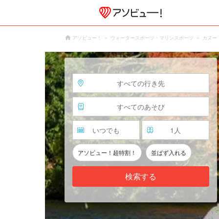
アソビュー！
ウォータースポーツ・マリンスポーツ
カヌー
すべての行き先
すべてのあそび
いつでも
1
人
アソビュー！超特割！
並ばず入れる
検索する