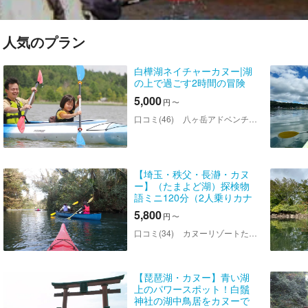
人気のプラン
白樺湖ネイチャーカヌー|湖
の上で過ごす2時間の冒険
5,000
円
〜
口コミ(46)
八ヶ岳アドベンチャーツアーズ
【埼玉・秩父・長瀞・カヌ
ー】（たまよど湖）探検物
語ミニ120分（2人乗りカナ
ディアン・カヤックパド
5,800
円
〜
ル）
口コミ(34)
カヌーリゾートたまよど
【琵琶湖・カヌー】青い湖
上のパワースポット！白鬚
神社の湖中鳥居をカヌーで