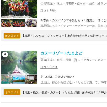
群馬県
水上・月夜野・猿ヶ京・法師
ラフ
口コミ 79件
四季折々の大パノラマを楽しもう！自然と一体にな
オススメ！
【群馬・みなかみ・レイクカヌー】奥利根の大自然を体験カヌー
カヌーリゾートたまよど
6
埼玉県
秩父・長瀞
レイクカヌー
カヌー
口コミ 311件
美しい湖。玉淀湖で遊ぼう
オススメ！
【埼玉・秩父・長瀞・カヌー】（たまよど湖）探検物語ミニ120