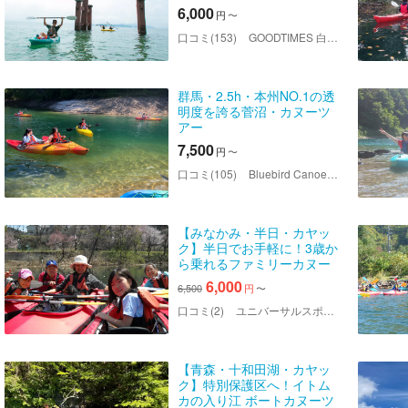
参拝しよう！
6,000
円
〜
口コミ(153)
GOODTIMES 白ひげ浜店
群馬・2.5h・本州NO.1の透
明度を誇る菅沼・カヌーツ
アー
7,500
円
〜
口コミ(105)
Bluebird Canoe（ブルーバードカヌー）
【みなかみ・半日・カヤッ
ク】半日でお手軽に！3歳か
ら乗れるファミリーカヌー
ツアー・愛犬も乗れる！（2
6,000
6,500
円
〜
人乗り）
口コミ(2)
ユニバーサルスポーツ協会
【青森・十和田湖・カヤッ
ク】特別保護区へ！イトム
カの入り江 ボートカヌーツ