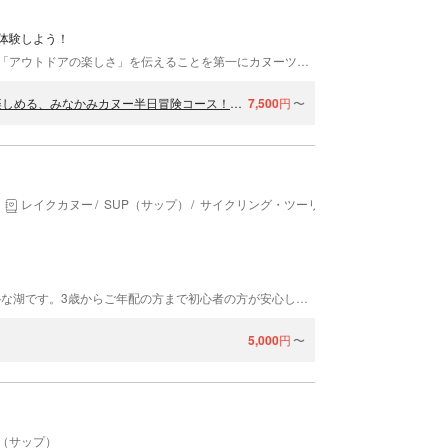
体験しよう！
フォレスト＆ウォーター水上ベースは、みなさまに「アウトドアの楽しさ」を伝えることを第一にカヌーツアーを提供しています。群馬県みなかみ町の豊かな自然の中でカヌーツアーをお楽しみください！みなかみ町にはダムを作ることによってできた人口湖があり、カヌーやラフティングなどアドベンチャースポーツが行われています。7月初旬まで残る残雪の幻想的な景色がみられるなど、四季折々の美しい自然の景色を体感することができます。個性あふれる明るく元気なスタッフもお待ちしております！
【群馬・みなかみ・カヌー】ガイド付きで安心！はじめての方も楽しめる、みなかみカヌー半日冒険コース！4歳から参加OK
7,500
円
〜
レイクカヌー
SUP（サップ）
サイクリング・ツーリング・ポタリング
白樺湖は標高1450ｍの避暑地にある、とても穏やかな湖です。3歳からご年配の方まで初心者の方が安心してカヌーなどウォーターアクテビティを楽しむことができます。カヌー体験は誰もが安全に雄大な自然と触れ合うことができる最高の遊びです。 経験豊かなガイドスタッフが、白樺湖の見所をご案内いたします。 清流が湧き出る天然の噴水、パワースポットにもなっている水上に建つ鳥居、途中上陸しての休憩では地下200mから汲みあげる湧き水天然水でリフレッシュ！ 安定感抜群のレクリエーションカヤックで、年齢や体格に関わらず誰でも水上散歩を楽しむことができます。 みなさまのお越しを心よりお待ちしております。
5,000
円
〜
P（サップ）