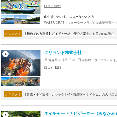
口コミ 92件
山中湖で過ごす、スローなひととき
オススメ！
グリランド株式会社
4
青森県
十和田湖
遊覧船・水上バス
レイ
口コミ 428件
オススメ！
【青森・十和田湖・カヤック】特別保護区へ！イトムカの入り江 
ネイチャー・ナビゲーター（みなかみ
5