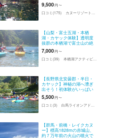
ク1人乗り）
9,500
円
〜
口コミ(175)
カヌーリゾートたまよど
【山梨・富士五湖・本栖
湖・カヤック体験】透明度
抜群の本栖湖で富士山の絶
景を堪能できるカヤック体
7,000
円
〜
験！四季折々の景色を家族
や友達と楽しもう♪ワンちゃ
口コミ(39)
本栖湖アクティビティセンター
んも参加できます
【長野県北安曇郡・半日・
カヤック】神秘の湖へ漕ぎ
出そう！初体験がいっぱい
の青木湖カヌーツアー
5,500
円
〜
口コミ(3)
白馬ライオンアドベンチャー
【群馬・前橋・レイクカヌ
ー】標高1828mの赤城山、
約７万年前の火山の噴火で