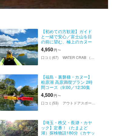
【初めての方歓迎】ガイド
と一緒で安心／富士山を目
の前に望む、極上のカヌー
体験（2時間） ＜山梨・山中
4,950
円
〜
湖＞
口コミ(67)
WATER CRAB （ウォータークラブ）
【福島・裏磐梯・カヌー】
桧原湖 高原満喫プラン 2時
間コース（9:00／12:30集
合）
4,500
円
〜
口コミ(53)
アウトドアスポーツクラブ バックス 桧原湖店
【埼玉・秩父・長瀞・カヤ
ック】定番！（たまよど
湖）探検物語180分（カヤッ