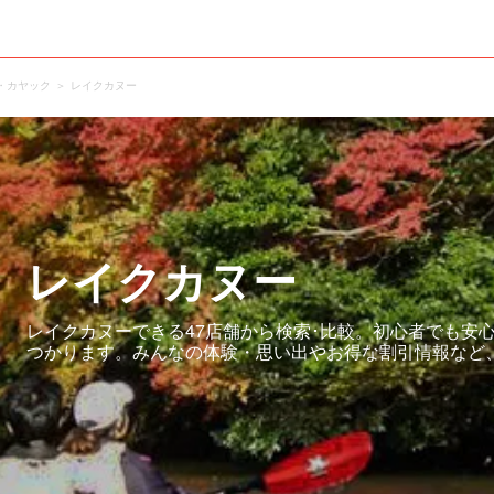
・カヤック
レイクカヌー
レイクカヌー
レイクカヌーできる47店舗から検索･比較。初心者でも安
つかります。みんなの体験・思い出やお得な割引情報など