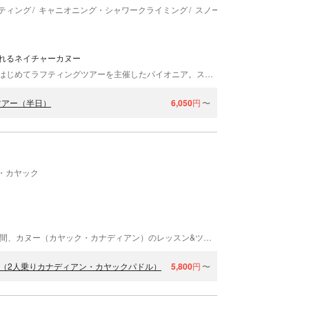
ティング
キャニオニング・シャワークライミング
スノーシュー・スノートレッ
れるネイチャーカヌー
群馬県にあるネイチャー・ナビゲーターは、日本ではじめてラフティングツアーを主催したパイオニア。スタッフ全員が公益社団法人日本カヌー連盟公認リバーガイドであり、レスキュー技術やファーストエイド、CPR（心肺蘇生法）においても資格を持っています。ベテランガイド達の案内でカヌーツアーに出かけませんか？開催場所の水上＆奥利根湖は、国内有数のアクティビティスポット。カラダごと四季を感じましょう！
ツアー（半日）
6,050
円
〜
・カヤック
当店は、都心からほど近い「たまよど湖」で、30年間、カヌー（カヤック・カナディアン）のレッスン&ツアーを行ってきました。この湖は荒川本流に位置する1964年完成の多目的ダム湖、水辺に迫る湖畔林とその四季の移ろい、小さな小さな細長い入り江など、関東近郊の自然探訪として貴重なロケーションといえましょう。ここでご案内する「探検物語（120・180等）」は、「カヌーを漕ぐ楽しみを共有するワークショップです。スポーツ艇を使い、水辺の安全・カヌーの技術・自然探訪の3本柱で構成され、カヌーへの乗り降りから最終安全確認までトータルに、カヌー体験のポイントをマスターいただきます。 なお、みな様の安全を、最優先していますので、既往症その他お持ちの方は、専門医様と相談の上、お申込み下さい。 小学生以上の健康な方であれば年齢制限はありません。 商業カヌーで使われる「オモチャのカヌー」では味わえない体験、本格カヌーを操る楽しみをぜひ、体験下さい。
分（2人乗りカナディアン・カヤックパドル）
5,800
円
〜