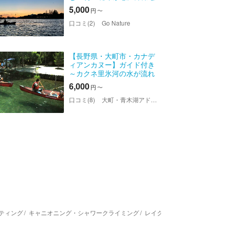
ら、お子さまも安心（写真
5,000
円
〜
撮影付き）
口コミ(2)
Go Nature
【長野県・大町市・カナデ
ィアンカヌー】ガイド付き
～カクネ里氷河の水が流れ
込む青木湖で、2時間ツアー
6,000
円
〜
《北アルプスブランド弁当
付またはBBQ付コースあ
口コミ(8)
大町・青木湖アドベンチャークラブ
り》
ティング
キャニオニング・シャワークライミング
レイクカヌー
スノーシュー