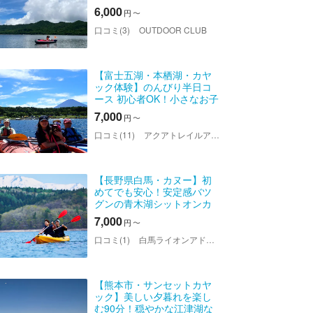
できた 『カルデラ湖』 原生
6,000
円
〜
林に囲まれた天空の赤城大
沼 都心からアクセスも良
口コミ(3)
OUTDOOR CLUB
好！！ 天空のカヌーツアー
に...
【富士五湖・本栖湖・カヤ
ック体験】のんびり半日コ
ース 初心者OK！小さなお子
様やワンちゃんと一緒に楽
7,000
円
〜
しめます♪抜群の透明度を誇
る湖面を水上散歩。
口コミ(11)
アクアトレイルアウトフィッターフジ
【長野県白馬・カヌー】初
めてでも安心！安定感バツ
グンの青木湖シットオンカ
ヤックレンタル90分
7,000
円
〜
口コミ(1)
白馬ライオンアドベンチャー
【熊本市・サンセットカヤ
ック】美しい夕暮れを楽し
む90分！穏やかな江津湖な