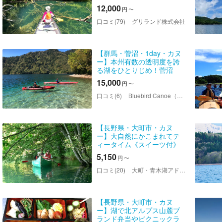
アー（2時間）
12,000
円
〜
口コミ(79)
グリランド株式会社
【群馬・菅沼・1day・カヌ
ー】本州有数の透明度を誇
る湖をひとりじめ！菅沼
1dayカヌー
15,000
円
〜
口コミ(6)
Bluebird Canoe（ブルーバードカヌー）
【長野県・大町市・カヌ
ー】大自然にかこまれてテ
ィータイム《スイーツ付》
青木湖をボヤジャーカヌー
5,150
円
〜
de 実験ツアー で楽しもう
口コミ(20)
大町・青木湖アドベンチャークラブ
【長野県・大町市・カヌ
ー】湖で北アルプス山麓ブ
ランド弁当やピクニックラ