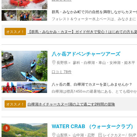
群馬・みなかみ町で川の自然を満喫しながらカヌー
オススメ！
八ヶ岳アドベンチャーツアーズ
2
長野県
蓼科・白樺湖・車山・女神湖・姫木平
口コミ 78件
八ヶ岳の麓、白樺湖でカヌーを楽しみませんか？
オススメ！
白樺湖ネイチャーカヌー|湖の上で過ごす2時間の冒険
WATER CRAB （ウォータークラブ）
3
山梨県
山中湖・忍野
レイクカヌー
SU