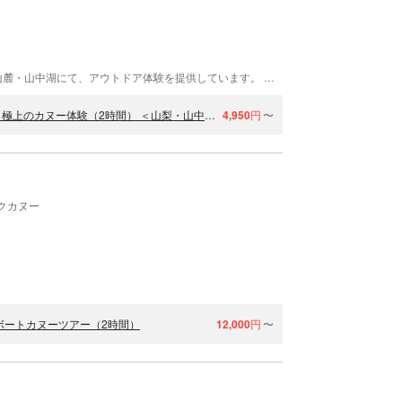
WATER CRAB（ウォータークラブ）は山梨県富士山麓・山中湖にて、アウトドア体験を提供しています。 豊かな緑に囲まれ、爽やかな空気が流れる山中湖。当店はその湖畔にあるコテージ風のショップです。雄大な富士山を眺めながら、ゆったりとした時間を過ごせます。 ホスピタリティを何よりも大切にしており、ご家族連れやカップル、ご高齢のお客様などから好評です。
【初めての方歓迎】ガイドと一緒で安心／富士山を目の前に望む、極上のカヌー体験（2時間） ＜山梨・山中湖＞
4,950
円
〜
クカヌー
ボートカヌーツアー（2時間）
12,000
円
〜
）