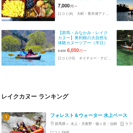
ンチ！ 青木湖ボヤジャー
7,000
円
〜
カヌー de 実験ツアー
口コミ(4)
大町・青木湖アドベンチャークラブ
【群馬・みなかみ・レイク
カヌー】奥利根の大自然を
体験カヌーツアー（半日）
6,050
6,600
円
〜
口コミ(13)
ネイチャー・ナビゲーター（みなかみ）
レイクカヌー ランキング
フォレスト＆ウォーター 水上ベース
1
群馬県
水上・月夜野・猿ヶ京・法師
ラフ
口コミ 54件