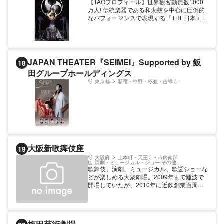
【TAOプロフィール】世界観客動員数1000
万人! 伝統楽器である和太鼓を中心に圧倒的
なパフォーマンスで表現する「THE日本エン
ターテイメント」 2016年ニューヨーク・オ
フブロードウェイでは全公演SOLD OUT
し、ニューズウィーク誌は「TAOは日本を世
界へ売り込む『顔』になる!」と絶賛。 また
2017年から東京常設劇場「万華響」を年
JAPAN THEATER『SEIMEI』Supported by 飯
18
500公演行い、2020年から阿蘇くじゅう国
田グループホールディングス
立公園内に絶景の野外常設劇場「TAOの丘」
がオープン。 2022年よりNEWプロジェクト
東京都
新宿・中野・杉並・吉祥寺
「CLUB TAO」が始動し、東京・大阪でのロ
ングラン公演やメジャークラブに出演。 現
在、世界ツアー班・全国ツアー班・常設野外
劇場班の3チームで年600回の公演を行う。
総務大臣表彰、観光庁長官表彰、大分県文化
功労賞、竹田市文化創造賞などを受賞
大阪新歌舞伎座
19
大阪府
上本町・天王寺・市内南部
演劇・ミュージカル・ショー その他
歌舞伎、演劇、ミュージカル、歌謡ショーな
どが楽しめる大衆劇場。2009年まで難波で
開場していたが、2010年に近鉄創業百周年
記念事業の一環として建築された「上本町
YUFURA」の６階に移転オープンした。客
席と舞台の距離が近く迫力のある舞台が楽し
め、有名演歌歌手やスターの上演が多くあり