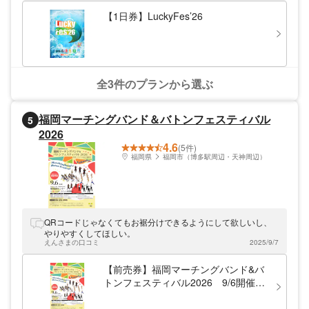
【1日券】LuckyFes’26
全3件のプランから選ぶ
福岡マーチングバンド＆バトンフェスティバル
5
2026
4.6
(5件)
福岡県
福岡市（博多駅周辺・天神周辺）
QRコードじゃなくてもお裾分けできるようにして欲しいし、
やりやすくしてほしい。
えんさまの口コミ
2025/9/7
【前売券】福岡マーチングバンド&バ
トンフェスティバル2026 9/6開催
（福岡国際センター）