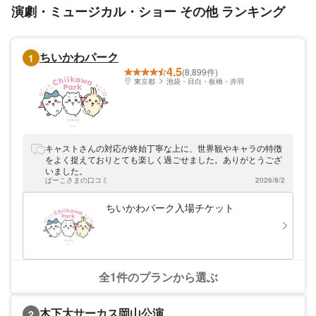
演劇・ミュージカル・ショー その他 ランキング
ちいかわパーク
1
4.5
(8,899件)
東京都
池袋・目白・板橋・赤羽
キャストさんの対応が終始丁寧な上に、世界観やキャラの特徴
をよく捉えておりとても楽しく過ごせました。ありがとうござ
いました。
ぱーこさまの口コミ
2026/8/2
ちいかわパーク入場チケット
全1件のプランから選ぶ
木下大サーカス岡山公演
2