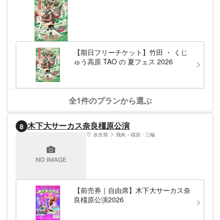
【期日フリーチケット】竹田 ・ くじ
ゅう高原 TAO の 夏フェス 2026
全1件のプランから選ぶ
木下大サーカス奈良橿原公演
8
奈良県
飛鳥・橿原・三輪
【前売券｜自由席】木下大サーカス奈
良橿原公演2026