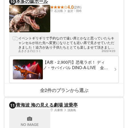
本多の森ホール
10
4.0
(2件)
石川県
金沢・羽咋
イベントギリギリで予約なので遠い席とかなと思っていたらキ
ャンセルが出た先へ変更になりとても近い席で見させていただ
きました！迫力があり子供たちととても楽しませて頂きまし
あきさまの口コミ
2022/4/23
た！
【A席・2,900円】恐竜ラボ！ ディ
ノ・サバイバル DINO-A-LIVE 金沢
公演
全2件のプランから選ぶ
青海波 海の見える劇場 波乗亭
11
兵庫県
淡路島