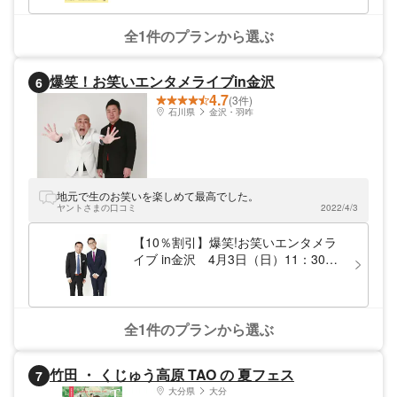
全1件のプランから選ぶ
爆笑！お笑いエンタメライブin金沢
6
4.7
(3件)
石川県
金沢・羽咋
地元で生のお笑いを楽しめて最高でした。
ヤントさまの口コミ
2022/4/3
【10％割引】爆笑!お笑いエンタメラ
イブ in金沢 4月3日（日）11：30、
15：30公演
全1件のプランから選ぶ
竹田 ・ くじゅう高原 TAO の 夏フェス
7
大分県
大分