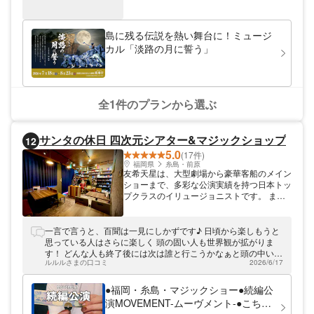
島に残る伝説を熱い舞台に！ミュージ
カル「淡路の月に誓う」
全1件のプランから選ぶ
サンタの休日 四次元シアター&マジックショップ
12
5.0
(17件)
福岡県
糸島・前原
友希天星は、大型劇場から豪華客船のメイン
ショーまで、多彩な公演実績を持つ日本トッ
プクラスのイリュージョニストです。 ま
た、テレビのマジック特番や、有名アイドル
グループのコンサートでマジック演出を行う
など、幅広く活動するクリエイターでもあり
一言で言うと、百聞は一見にしかずです♪ 日頃から楽しもうと
ます。 そんな彼が持つ第6感とマジックを組
思っている人はさらに楽しく 頭の固い人も世界観が拡がりま
み合わせた特別なサイキックショーは、これ
す！ どんな人も終了後には次は誰と行こうかなぁと頭の中いっ
までブータン国王や様々なVIPのプライベー
ルルルさまの口コミ
2026/6/17
ぱいになることでしょう🤭笑
トパーティーで公演されてきました。 そん
な特別なサイキックショーを少人数制のシア
●福岡・糸島・マジックショー●続編公
ターで体感いただけます。
演MOVEMENT-ムーヴメント-●こちら