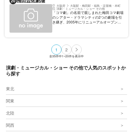
梅田芸術劇場
20
人気を集めている。また、館内には食事処や
お弁当販売もあり便利。近鉄大阪上本町駅と
大阪府
大阪駅・梅田駅・福島・淀屋橋・本町
演劇・ミュージカル・ショー その他
直結しているので雨の日もアクセスしやす
「コマ劇」の名前で親しまれた梅田コマ劇場
い。
のシアター・ドラマシティの2つの劇場を引
き継ぎ、2005年にリニューアルオープン。
現在では「梅劇」の愛称で親しまれ、演劇・
ミュージカル・オペラなど幅広い演目を楽し
める。特筆すべきは、メインホールに設置さ
れた最新の可動式音響反射板。繊細な音でも
効率的に観客席まで響かせることができ、高
1
2
い表現力で演目を魅力を引き出している。宝
塚歌劇団出身アーティストのマネジメント業
全
35
件中
1~20
件を表示中
務も行っており、宝塚系の演目が豊富なのも
特徴のひとつだ。
演劇・ミュージカル・ショー その他で人気のスポットか
ら探す
東北
関東
北陸
関西