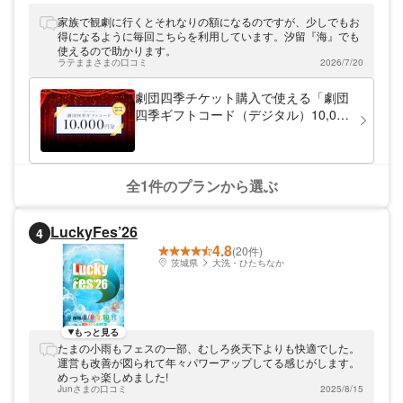
家族で観劇に行くとそれなりの額になるのですが、少しでもお
得になるように毎回こちらを利用しています。汐留『海』でも
使えるので助かります。
ラテままさまの口コミ
2026/7/20
劇団四季チケット購入で使える「劇団
四季ギフトコード（デジタル）10,000
円」
全1件のプランから選ぶ
LuckyFes’26
4
4.8
(20件)
茨城県
大洗・ひたちなか
もっと見る
たまの小雨もフェスの一部、むしろ炎天下よりも快適でした。
運営も改善が図られて年々パワーアップしてる感じがします。
めっちゃ楽しめました!
Junさまの口コミ
2025/8/15