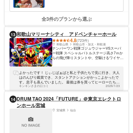
の公演内容は第1弾の続きとなりま
す。●
全3件のプランから選ぶ
和歌山マリーナシティ アドベンチャーホール
13
4.8
(723件)
和歌山県
和歌山市・加太・和歌浦
ナンバーワン戦隊ゴジュウジャーVSスーパ
ー戦隊 スペシャルバトルステージ高さ7ｍか
らの飛び降りスタントや、空駆けるワイヤー
アクション、火炎放射などの特殊効果も駆使
された、日本トップクラスのスタントアクシ
ョンショー「スペシャルバトルステージ」。
よかったです！ じぃじばぁばと私と子供たちで見に行き、大人
2025年夏は、スーパー戦隊シリーズ50周年
はのんびり鑑賞でき、スタントアクションがかっこよかったで
を迎えるナンバーワン戦隊ゴジュウジャーと
す。息子も喜んでいました。 最後は券を買ってヒーローたちと
スーパー戦隊による至高のバトルが繰り広げ
キンキンさまの口コミ
2026/1/23
写真撮影まででき、記念にも残りました。
られる！ 今年だけ、ここでしか見られない
戦いを見逃すな！
DRUM TAO 2024「FUTURE」＠東京エレクトロ
14
ンホール宮城
宮城県
仙台