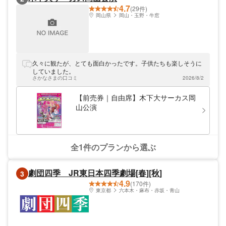
4.7
(29件)
岡山県
岡山・玉野・牛窓
久々に観たが、とても面白かったです。子供たちも楽しそうに
していました。
さかなさまの口コミ
2026/8/2
【前売券｜自由席】木下大サーカス岡
山公演
全1件のプランから選ぶ
劇団四季 JR東日本四季劇場[春][秋]
3
4.9
(170件)
東京都
六本木・麻布・赤坂・青山