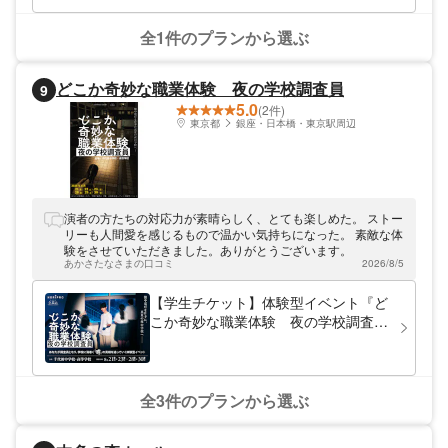
全1件のプランから選ぶ
どこか奇妙な職業体験 夜の学校調査員
9
5.0
(2件)
東京都
銀座・日本橋・東京駅周辺
演者の方たちの対応力が素晴らしく、とても楽しめた。 ストー
リーも人間愛を感じるもので温かい気持ちになった。 素敵な体
験をさせていただきました。ありがとうございます。
あかさたなさまの口コミ
2026/8/5
【学生チケット】体験型イベント『ど
こか奇妙な職業体験 夜の学校調査
員』
全3件のプランから選ぶ