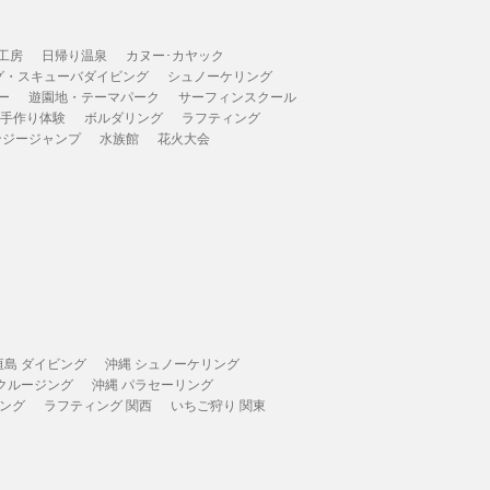
工房
日帰り温泉
カヌー･カヤック
グ・スキューバダイビング
シュノーケリング
ー
遊園地・テーマパーク
サーフィンスクール
 手作り体験
ボルダリング
ラフティング
ンジージャンプ
水族館
花火大会
垣島 ダイビング
沖縄 シュノーケリング
 クルージング
沖縄 パラセーリング
ィング
ラフティング 関西
いちご狩り 関東