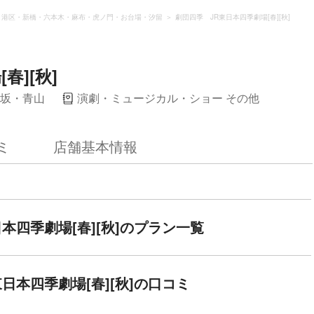
港区・新橋・六本木・麻布・虎ノ門・お台場・汐留
劇団四季 JR東日本四季劇場[春][秋]
春][秋]
坂・青山
演劇・ミュージカル・ショー その他
ミ
店舗基本情報
本四季劇場[春][秋]のプラン一覧
日本四季劇場[春][秋]の口コミ