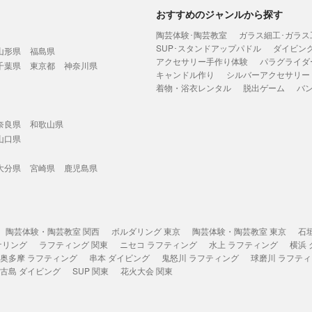
おすすめのジャンルから探す
陶芸体験･陶芸教室
ガラス細工･ガラス
SUP･スタンドアップパドル
ダイビン
山形県
福島県
アクセサリー手作り体験
パラグライダ
千葉県
東京都
神奈川県
キャンドル作り
シルバーアクセサリー
着物・浴衣レンタル
脱出ゲーム
バ
奈良県
和歌山県
山口県
大分県
宮崎県
鹿児島県
陶芸体験・陶芸教室 関西
ボルダリング 東京
陶芸体験・陶芸教室 東京
石
ケリング
ラフティング 関東
ニセコ ラフティング
水上 ラフティング
横浜
奥多摩 ラフティング
串本 ダイビング
鬼怒川 ラフティング
球磨川 ラフテ
古島 ダイビング
SUP 関東
花火大会 関東