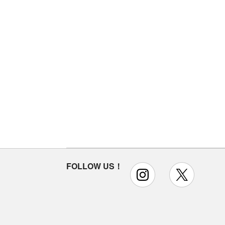
FOLLOW US！
instagram
x