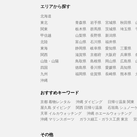
エリアから探す
北海道
東北
青森県
岩手県
宮城県
秋田県
関東
栃木県
群馬県
茨城県
埼玉県
甲信越
山梨県
長野県
新潟県
北陸
富山県
石川県
福井県
東海
静岡県
岐阜県
愛知県
三重県
関西
滋賀県
京都府
大阪府
兵庫県
山陰・山陽
鳥取県
島根県
岡山県
広島県
四国
徳島県
香川県
愛媛県
高知県
九州
福岡県
佐賀県
長崎県
熊本県
沖縄
おすすめキーワード
京都 着物レンタル
沖縄 ダイビング
日帰り温泉 関東
屋久島 ダイビング
関西 日帰り温泉
石垣島 シュノー
天草 イルカウォッチング
沖縄 ホエールウォッチング
沖縄 マリンスポーツ
ガラス細工・ガラス工房 東京
宮
その他