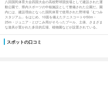
八回国民体育大会四国大会の高校野球競技場として建設された運
動公園で、県内スポーツの中核施設として整備された公園だ。園
内には、建設理由となった国民体育で使用された野球場「むつみ
スタジアム」をはじめ、10面を備えたテニスコートや50m・
25m・ジュニア・とびこみ用がそろったプール、土俵、さまざま
な遊具が置かれた多目的広場、植物園などが設置されている。
スポットの口コミ