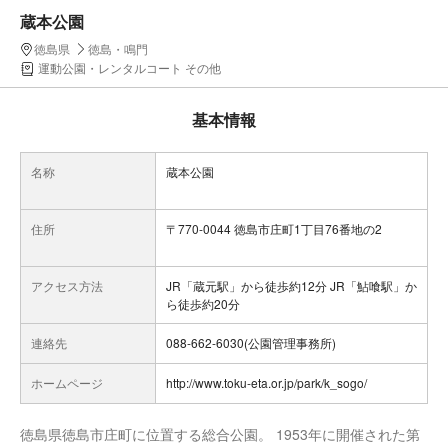
蔵本公園
徳島県
徳島・鳴門
運動公園・レンタルコート その他
基本情報
名称
蔵本公園
住所
〒770-0044 徳島市庄町1丁目76番地の2
アクセス方法
JR「蔵元駅」から徒歩約12分 JR「鮎喰駅」か
ら徒歩約20分
連絡先
088-662-6030(公園管理事務所)
ホームページ
http://www.toku-eta.or.jp/park/k_sogo/
徳島県徳島市庄町に位置する総合公園。 1953年に開催された第