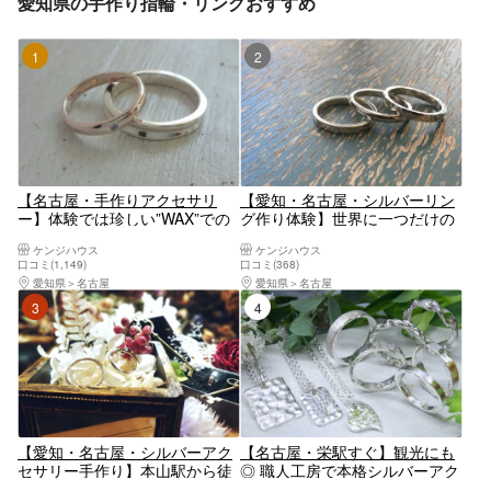
愛知県の手作り指輪・リングおすすめ
1位
2位
【名古屋・手作りアクセサリ
【愛知・名古屋・シルバーリン
ー】体験では珍しい”WAX”での
グ作り体験】世界に一つだけの
本格的なアクセサリー作り！カ
オリジナルリングを作ろう！カ
ケンジハウス
ケンジハウス
ップルでオリジナルのペアリン
ップルでペアリング作りにもお
口コミ(1,149)
口コミ(368)
グ作りにも（WAXプラン）
すすめ♪（メタルプラン）
愛知県
名古屋
愛知県
名古屋
3位
4位
【愛知・名古屋・シルバーアク
【名古屋・栄駅すぐ】観光にも
セサリー手作り】本山駅から徒
◎ 職人工房で本格シルバーアク
歩1分！2種類から選べるシルバ
セ作り☆リングorペンダント