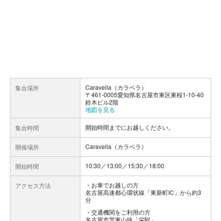
Caravella（カラベラ）
集合場所
〒461-0005愛知県名古屋市東区東桜1-10-40
鈴木ビル2階
地図を見る
開始時間までにお越しください。
集合時間
Caravella（カラベラ）
開催場所
10:30／13:00／15:30／18:00
開始時間
お車でお越しの方
アクセス方法
名古屋高速都心環状線「東新町IC」から約3
分
交通機関をご利用の方
名古屋市営東山線「栄駅」