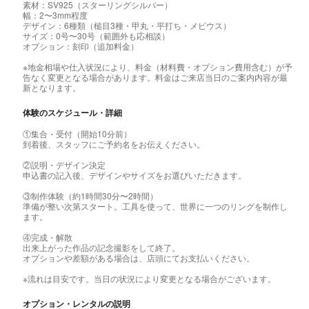
素材：SV925（スターリングシルバー）
幅：2〜3mm程度
デザイン：6種類（槌目3種・甲丸・平打ち・メビウス）
サイズ：0号〜30号（範囲外も応相談）
オプション：刻印（追加料金）
※地金相場や仕入状況により、料金（材料費・オプション費用含む）が予
告なく変更となる場合があります。料金はご来店当日のご案内内容が最
新となります。
体験のスケジュール・詳細
①集合・受付（開始10分前）
到着後、スタッフにご予約名をお伝えください。
②説明・デザイン決定
申込書の記入後、デザインやサイズをお選びいただきます。
③制作体験（約1時間30分〜2時間）
準備が整い次第スタート。工具を使って、世界に一つのリングを制作し
ます。
④完成・解散
出来上がった作品の記念撮影をして終了。
オプションや差額がある場合は、店頭にてお支払いください。
※流れは目安です。当日の状況により変更となる場合がございます。
オプション・レンタルの説明