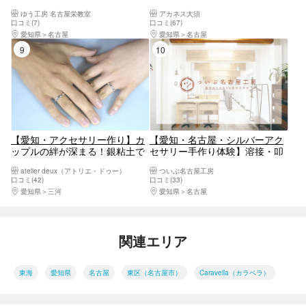
日を楽しく♪お一人様・女性同
作ろう！結婚指輪制作コース
ゆう工房 名古屋栄教室
アカネス大須
士・カップル・ファミリーに
口コミ(7)
口コミ(67)
愛知県
名古屋
愛知県
名古屋
9位
10位
【愛知・アクセサリー作り】カ
【愛知・名古屋・シルバーアク
ップルの絆が深まる！銀粘土で
セサリー手作り体験】溶接・叩
ペアリング作り 1日1組限定 ジ
き・磨き！シルバーリング作り
atelier deux（アトリエ・ドゥー）
ついぶ名古屋工房
ャストフィットな着け心地のリ
口コミ(42)
口コミ(33)
ングをどうぞ！
愛知県
三河
愛知県
名古屋
関連エリア
東海
愛知県
名古屋
東区（名古屋市）
Caravella（カラベラ）