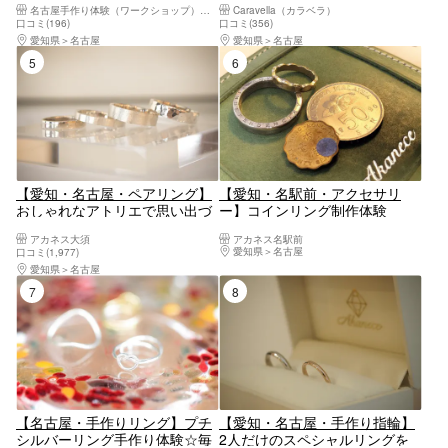
名古屋手作り体験（ワークショップ）のLITA
Caravella（カラベラ）
ーリング作り体験
（材料費込み）
口コミ(196)
口コミ(356)
愛知県
名古屋
愛知県
名古屋
5位
6位
【愛知・名古屋・ペアリング】
【愛知・名駅前・アクセサリ
おしゃれなアトリエで思い出づ
ー】コインリング制作体験
くり！本格シルバーリング制作
アカネス大須
アカネス名駅前
体験 デザイン豊富でペアリン
愛知県
名古屋
口コミ(1,977)
グにもおすすめ♪
愛知県
名古屋
7位
8位
【名古屋・手作りリング】プチ
【愛知・名古屋・手作り指輪】
シルバーリング手作り体験☆毎
2人だけのスペシャルリングを