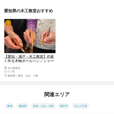
愛知県の木工教室おすすめ
1位
【愛知・瀬戸・木工教室】作家
と作る木軸ボールペン／シャー
プペンシル
木の雑貨店
口コミ(3)
愛知県
尾張・犬山・小牧
関連エリア
東海
愛知県
尾張・犬山・小牧
瀬戸市
わたり工房