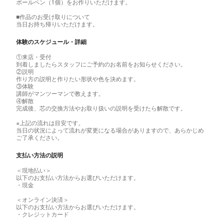
ボールペン（1個）をお作りいただけます。
■作品のお受け取りについて
当日お持ち帰りいただけます。
体験のスケジュール・詳細
①来店・受付
到着しましたらスタッフにご予約のお名前をお知らせください。
②説明
作り方の説明と作りたい形状や色を決めます。
③体験
講師がマンツーマンで教えます。
④解散
完成後、芯の交換方法やお取り扱いの説明を受けたら解散です。
※上記の流れは目安です。
当日の状況によって流れが変更になる場合がありますので、あらかじめ
ご了承ください。
支払い方法の説明
＜現地払い＞
以下のお支払い方法からお選びいただけます。
・現金
＜オンライン決済＞
以下のお支払い方法からお選びいただけます。
・クレジットカード