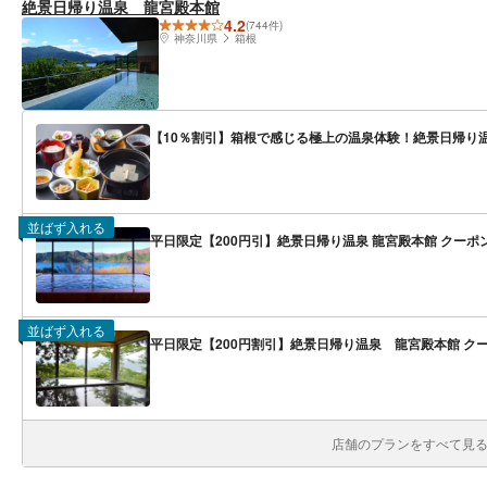
絶景日帰り温泉 龍宮殿本館
4.2
(744件)
神奈川県
箱根
【10％割引】箱根で感じる極上の温泉体験！絶景日帰り
並ばず入れる
平日限定【200円引】絶景日帰り温泉 龍宮殿本館 クーポ
並ばず入れる
平日限定【200円割引】絶景日帰り温泉 龍宮殿本館 ク
店舗のプランをすべて見る(