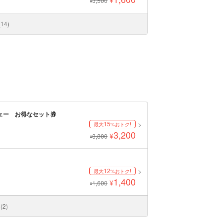
¥
3,500
¥
4)
ェー お得なセット券
15
最大
%おトク!
3,200
¥
3,800
¥
12
最大
%おトク!
1,400
¥
1,600
¥
2)