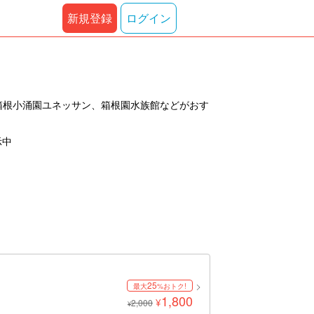
新規登録
ログイン
箱根小涌園ユネッサン、箱根園水族館などがおす
示中
25
最大
%おトク!
1,800
¥
2,000
¥