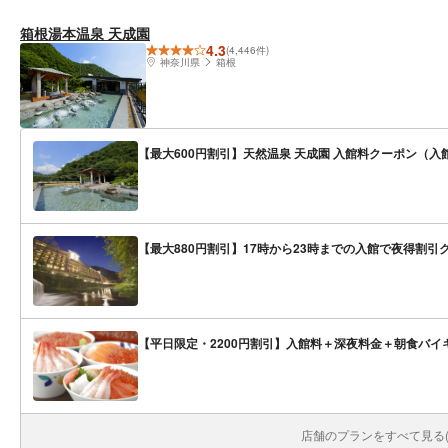
箱根湯本温泉 天成園
4.3
(4,446件)
神奈川県
箱根
【最大600円割引】天然温泉 天成園 入館料クーポン（入館
【最大880円割引】17時から23時までの入館で夜得割引
【平日限定・2200円割引】入館料＋深夜料金＋朝食バイキ
店舗のプランをすべて見る(1