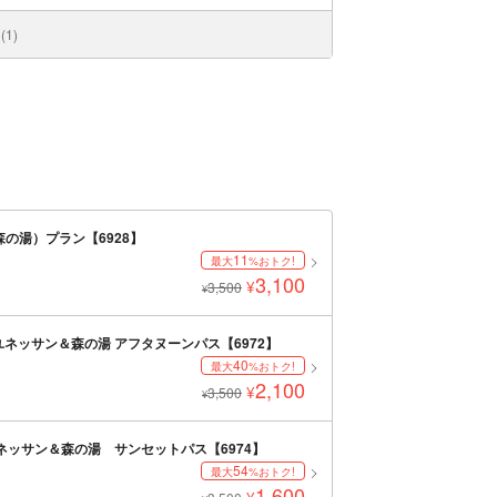
1)
森の湯）プラン【6928】
11
最大
%おトク!
3,100
¥
3,500
¥
ユネッサン＆森の湯 アフタヌーンパス【6972】
40
最大
%おトク!
2,100
¥
3,500
¥
ユネッサン＆森の湯 サンセットパス【6974】
54
最大
%おトク!
1,600