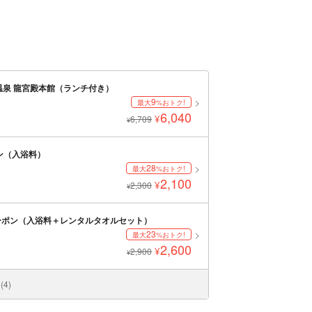
温泉 龍宮殿本館（ランチ付き）
9
最大
%おトク!
6,040
¥
6,709
¥
ン（入浴料）
28
最大
%おトク!
2,100
¥
2,300
¥
ーポン（入浴料＋レンタルタオルセット）
23
最大
%おトク!
2,600
¥
2,900
¥
4)