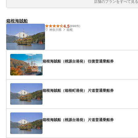
店舗のプランをすべて見る(
箱根海賊船
4.5
(698件)
神奈川県
箱根
箱根海賊船（桃源台港発） 往復普通乗船券
箱根海賊船（箱根町港発） 片道普通乗船券
箱根海賊船（桃源台港発） 片道普通乗船券