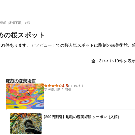
根町（足柄下郡）で桜
めの桜スポット
131件あります。アソビュー！での桜人気スポットは彫刻の森美術館、
全 131中 1~10件を表
彫刻の森美術館
4.5
(11,407件)
神奈川県
箱根
【200円割引】彫刻の森美術館 クーポン（入館）