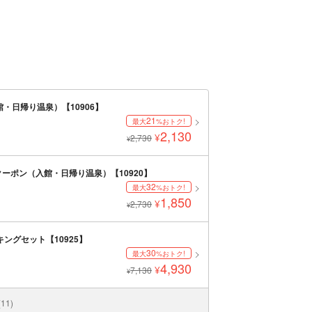
・日帰り温泉）【10906】
21
最大
%おトク!
2,130
¥
2,730
¥
クーポン（入館・日帰り温泉）【10920】
32
最大
%おトク!
1,850
¥
2,730
¥
ングセット【10925】
30
最大
%おトク!
4,930
¥
7,130
¥
1)