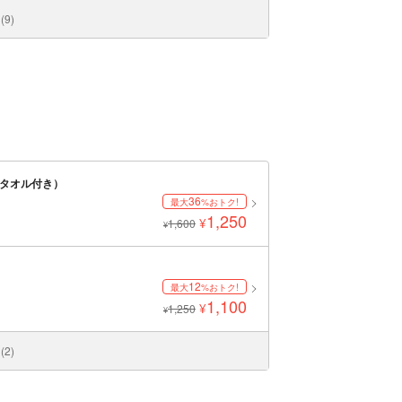
9)
ルタオル付き）
36
最大
%おトク!
1,250
¥
1,600
¥
12
最大
%おトク!
1,100
¥
1,250
¥
2)