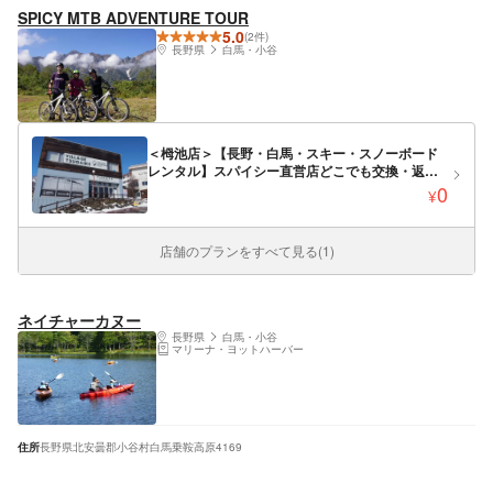
SPICY MTB ADVENTURE TOUR
5.0
(2件)
長野県
白馬・小谷
＜栂池店＞【長野・白馬・スキー・スノーボード
レンタル】スパイシー直営店どこでも交換・返却
OK！2023～2024シーズン新たに3店舗グランドオ
0
¥
ープン
店舗のプランをすべて見る(1)
ネイチャーカヌー
長野県
白馬・小谷
マリーナ・ヨットハーバー
住所
長野県北安曇郡小谷村白馬乗鞍高原4169