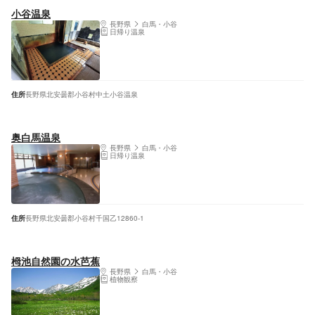
小谷温泉
長野県
白馬・小谷
日帰り温泉
住所
長野県北安曇郡小谷村中土小谷温泉
奥白馬温泉
長野県
白馬・小谷
日帰り温泉
住所
長野県北安曇郡小谷村千国乙12860-1
栂池自然園の水芭蕉
長野県
白馬・小谷
植物観察