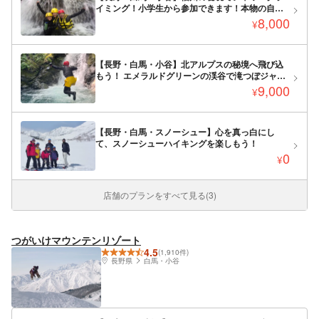
イミング！小学生から参加できます！本物の自然
アウトドア体験！
8,000
¥
【長野・白馬・小谷】北アルプスの秘境へ飛び込
もう！ エメラルドグリーンの渓谷で滝つぼジャン
プ・天然ウォータースライダー・シャワークライ
9,000
¥
ミングを満喫。自然の中で思いきり遊べる、本格
アウトドア体験！
【長野・白馬・スノーシュー】心を真っ白にし
て、スノーシューハイキングを楽しもう！
0
¥
店舗のプランをすべて見る(3)
つがいけマウンテンリゾート
4.5
(1,910件)
長野県
白馬・小谷