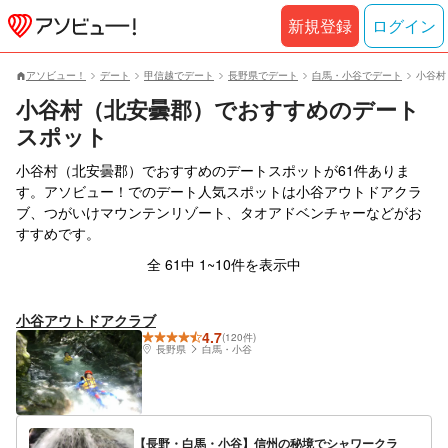
新規登録
ログイン
アソビュー！
デート
甲信越でデート
長野県でデート
白馬・小谷でデート
小谷村
小谷村（北安曇郡）でおすすめのデート
スポット
小谷村（北安曇郡）でおすすめのデートスポットが61件ありま
す。アソビュー！でのデート人気スポットは小谷アウトドアクラ
ブ、つがいけマウンテンリゾート、タオアドベンチャーなどがお
すすめです。
全 61中 1~10件を表示中
小谷アウトドアクラブ
4.7
(120件)
長野県
白馬・小谷
【長野・白馬・小谷】信州の秘境でシャワークラ