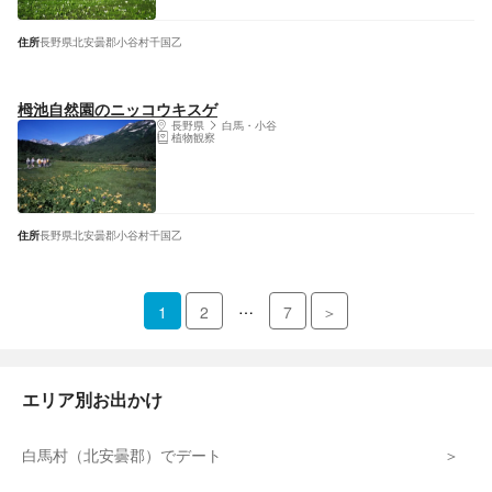
住所
長野県北安曇郡小谷村千国乙
栂池自然園のニッコウキスゲ
長野県
白馬・小谷
植物観察
住所
長野県北安曇郡小谷村千国乙
…
1
2
7
＞
エリア別お出かけ
白馬村（北安曇郡）でデート