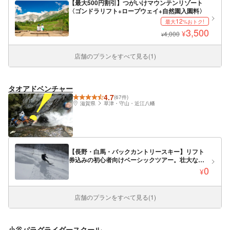
【最大500円割引】つがいけマウンテンリゾート
〈ゴンドラリフト+ロープウェイ+自然園入園料〉
12
最大
%おトク!
3,500
¥
4,000
¥
店舗のプランをすべて見る(1)
タオアドベンチャー
4.7
(67件)
滋賀県
草津・守山・近江八幡
【長野・白馬・バックカントリースキー】リフト
券込みの初心者向けベーシックツアー。壮大なス
ケールの山々に飛び込もう！
0
¥
店舗のプランをすべて見る(1)
小谷パラグライダースクール