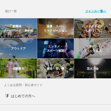
遊び一覧
ジャンル一覧へ
遊園地・
温泉・スパ・
ハンドメイド・
テーマパーク・美術館
リラクゼーション
ものづくり
エンタメ・
スポーツ・
アウトドア
スポーツ観戦
フィットネス
体験観光
趣味・習い事
花火大会
よくある質問・初心者ガイド
はじめての方へ