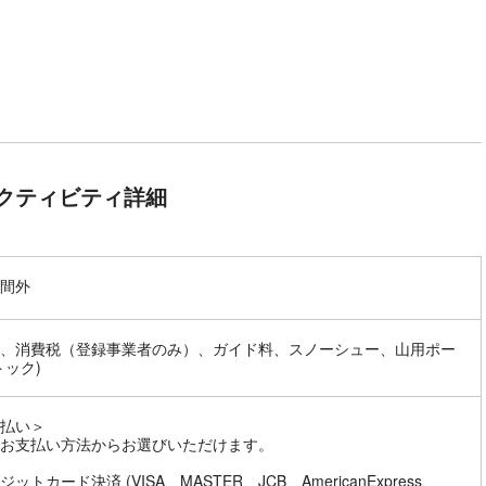
クティビティ詳細
間外
、消費税（登録事業者のみ）、ガイド料、スノーシュー、山用ポー
トック)
払い＞
お支払い方法からお選びいただけます。
ットカード決済 (VISA、MASTER、JCB、AmericanExpress、