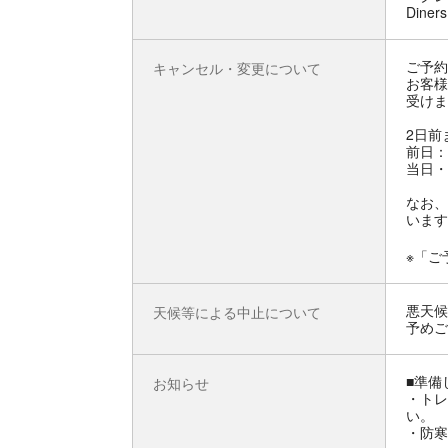
Diners
ご予約
キャンセル・変更について
お客様
受けま
2日前
前日：
当日・
なお、
います
※「ご
悪天候
天候等による中止について
予めご
■準備
お知らせ
・トレ
い。
・防寒