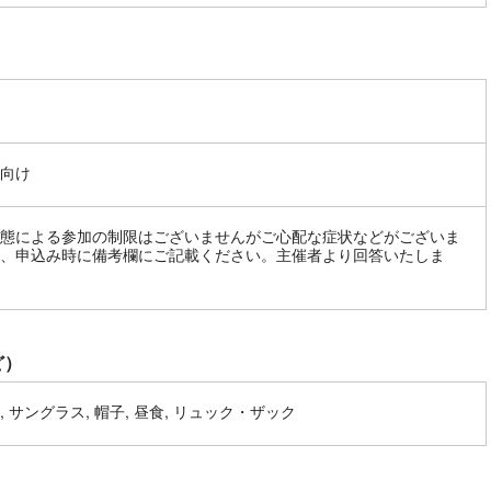
向け
態による参加の制限はございませんがご心配な症状などがございま
、申込み時に備考欄にご記載ください。主催者より回答いたしま
ど）
, サングラス, 帽子, 昼食, リュック・ザック