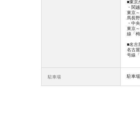
■東京
・関越
東京～
馬長野
・中央
東京～
線「栂
■名古
名古屋
号線「
駐車場
駐車場