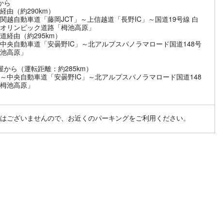
から
経由（約290km）
関越自動車道「藤岡JCT」～上信越道「長野IC」～国道19号線 白
オリンピック道路「栂池高原」
道経由（約295km）
中央自動車道「安曇野IC」～北アルプスパノラマロード国道148号
池高原」
屋から（運転距離：約285km）
～中央自動車道「安曇野IC」～北アルプスパノラマロード国道148
栂池高原」
はございませんので、お近くのパーキングをご利用ください。