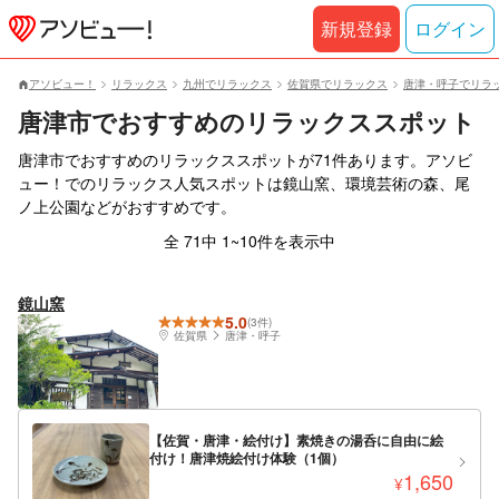
新規登録
ログイン
アソビュー！
リラックス
九州でリラックス
佐賀県でリラックス
唐津・呼子でリラ
唐津市でおすすめのリラックススポット
唐津市でおすすめのリラックススポットが71件あります。アソビ
ュー！でのリラックス人気スポットは鏡山窯、環境芸術の森、尾
ノ上公園などがおすすめです。
全 71中 1~10件を表示中
鏡山窯
5.0
(3件)
佐賀県
唐津・呼子
【佐賀・唐津・絵付け】素焼きの湯呑に自由に絵
付け！唐津焼絵付け体験（1個）
1,650
¥