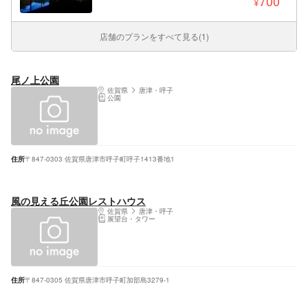
700
¥
店舗のプランをすべて見る(1)
尾ノ上公園
佐賀県
唐津・呼子
公園
住所
〒847-0303 佐賀県唐津市呼子町呼子1413番地1
風の見える丘公園レストハウス
佐賀県
唐津・呼子
展望台・タワー
住所
〒847-0305 佐賀県唐津市呼子町加部島3279-1