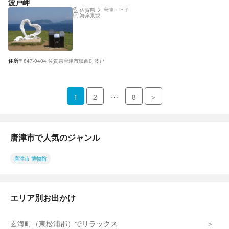
波戸岬
佐賀県
唐津・呼子
海岸景観
住所
〒847-0404 佐賀県唐津市鎮西町波戸
…
1
2
8
＞
唐津市で人気のジャンル
唐津市 博物館
エリア別お出かけ
玄海町（東松浦郡）でリラックス