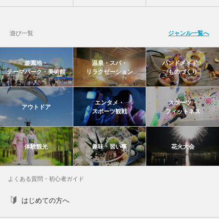
遊び一覧
ジャンル一覧へ
遊園地・
温泉・スパ・
ハンドメイド・
テーマパーク・美術館
リラクゼーション
ものづくり
エンタメ・
スポーツ・
アウトドア
スポーツ観戦
フィットネス
体験観光
趣味・習い事
花火大会
よくある質問・初心者ガイド
はじめての方へ