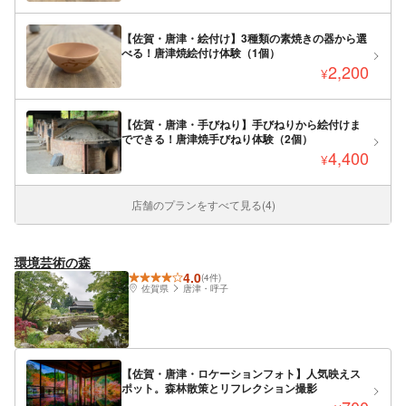
【佐賀・唐津・絵付け】3種類の素焼きの器から選
べる！唐津焼絵付け体験（1個）
2,200
¥
【佐賀・唐津・手びねり】手びねりから絵付けま
でできる！唐津焼手びねり体験（2個）
4,400
¥
店舗のプランをすべて見る(4)
環境芸術の森
4.0
(4件)
佐賀県
唐津・呼子
【佐賀・唐津・ロケーションフォト】人気映えス
ポット。森林散策とリフレクション撮影