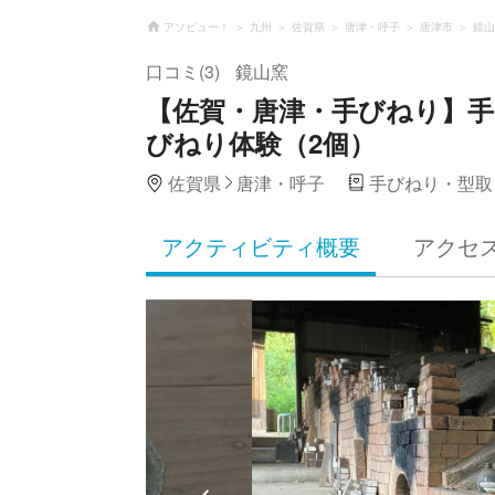
アソビュー！
九州
佐賀県
唐津・呼子
唐津市
鏡山
口コミ(3)
鏡山窯
【佐賀・唐津・手びねり】
びねり体験（2個）
佐賀県
唐津・呼子
手びねり・型取
アクティビティ概要
アクセ