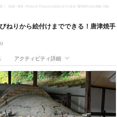
窯
【佐賀・唐津・手びねり】手びねりから絵付けまでできる！唐津焼手びねり体験（2個）
手びねりから絵付けまでできる！唐津焼手
り
ス
アクティビティ詳細