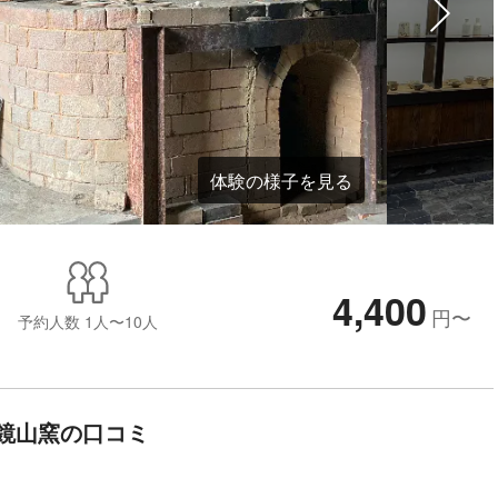
体験の様子を見る
4,400
円
〜
予約人数
1人〜10人
鏡山窯の口コミ