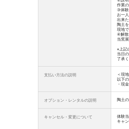
作業の
③体験
お一人
出来た
陶土を
現地で
④解散
当窯展
※上記
当日の
了承く
＜現地
支払い方法の説明
以下の
・現金
陶土の
オプション・レンタルの説明
体験当
キャンセル・変更について
キャン