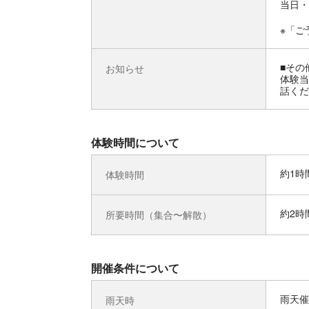
当日・
※「ご
■その
お知らせ
体験当
話くだ
体験時間について
約1時
体験時間
約2時
所要時間（集合〜解散）
開催条件について
雨天催
雨天時